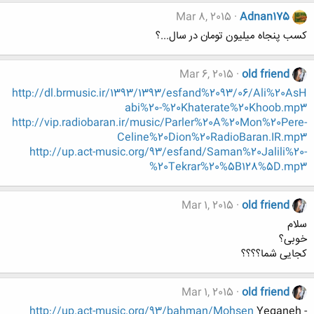
Mar 8, 2015
Adnan175
کسب پنجاه میلیون تومان در سال...؟
Mar 6, 2015
old friend
http://dl.brmusic.ir/1393/1393/esfand%2093/06/Ali%20AsH
abi%20-%20Khaterate%20Khoob.mp3
http://vip.radiobaran.ir/music/Parler%20A%20Mon%20Pere-
Celine%20Dion%20RadioBaran.IR.mp3
http://up.act-music.org/93/esfand/Saman%20Jalili%20-
%20Tekrar%20%5B128%5D.mp3
Mar 1, 2015
old friend
سلام
خوبی؟
کجایی شما؟؟؟؟
Mar 1, 2015
old friend
http://up.act-music.org/93/bahman/Mohsen
Yeganeh -