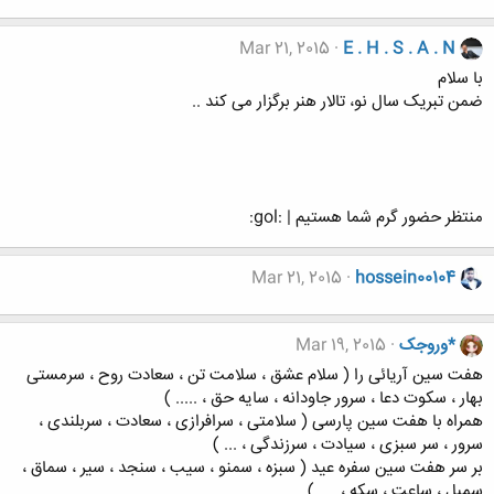
Mar 21, 2015
E . H . S . A . N
با سلام
ضمن تبریک سال نو، تالار هنر برگزار می کند ..
منتظر حضور گرم شما هستیم | :gol:
Mar 21, 2015
hossein00104
*وروجک
Mar 19, 2015
هفت سین آریائی را ( سلام عشق ، سلامت تن ، سعادت روح ، سرمستی
بهار ، سکوت دعا ، سرور جاودانه ، سایه حق ، ..... )
همراه با هفت سین پارسی ( سلامتی ، سرافرازی ، سعادت ، سربلندی ،
سرور ، سر سبزی ، سیادت ، سرزندگی ، ... )
بر سر هفت سین سفره عید ( سبزه ، سمنو ، سیب ، سنجد ، سیر ، سماق ،
سمبل ، ساعت ، سکه ، .... )