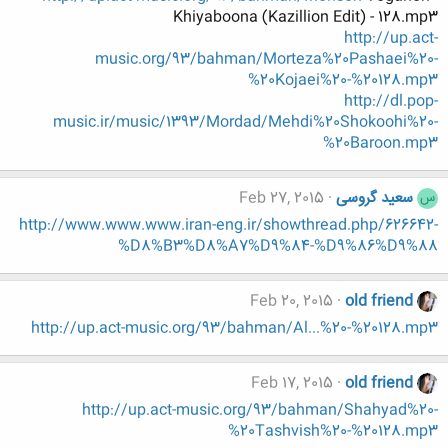
Khiyaboona (Kazillion Edit) - 128.mp3
http://up.act-
music.org/93/bahman/Morteza%20Pashaei%20-
%20Kojaei%20-%20128.mp3
http://dl.pop-
music.ir/music/1393/Mordad/Mehdi%20Shokoohi%20-
%20Baroon.mp3
سعید گروسی
Feb 27, 2015
س
http://www.www.www.iran-eng.ir/showthread.php/626642-
%D8%B3%D8%A7%D9%84-%D9%86%D9%88
Feb 20, 2015
old friend
http://up.act-music.org/93/bahman/Al...%20-%20128.mp3
Feb 17, 2015
old friend
http://up.act-music.org/93/bahman/Shahyad%20-
%20Tashvish%20-%20128.mp3