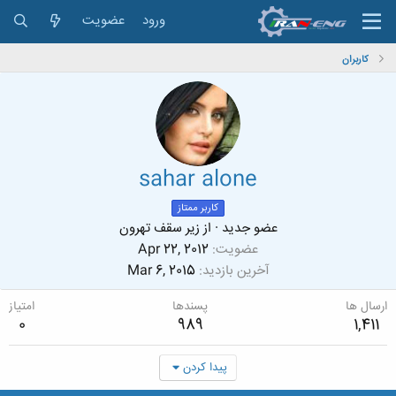
ورود
عضویت
کاربران
sahar alone
کاربر ممتاز
عضو جدید
·
از
زیر سقف تهرون
عضویت
Apr 22, 2012
آخرین بازدید
Mar 6, 2015
ارسال ها
پسندها
امتیاز
0
989
1,411
پیدا کردن