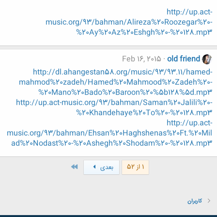
http://up.act-
music.org/93/bahman/Alireza%20Roozegar%20-
%20Ay%20Az%20Eshgh%20-%20128.mp3
Feb 16, 2015
old friend
http://dl.ahangestan58.org/music/93/93.11/hamed-
mahmod%20zadeh/Hamed%20Mahmood%20Zadeh%20-
%20Mano%20Bado%20Baroon%20%5b128%5d.mp3
http://up.act-music.org/93/bahman/Saman%20Jalili%20-
%20Khandehaye%20To%20-%20128.mp3
http://up.act-
music.org/93/bahman/Ehsan%20Haghshenas%20Ft.%20Mil
ad%20Nodast%20-%20Ashegh%20Shodam%20-%20128.mp3
آخر
1 از 52
بعدی
کاربران