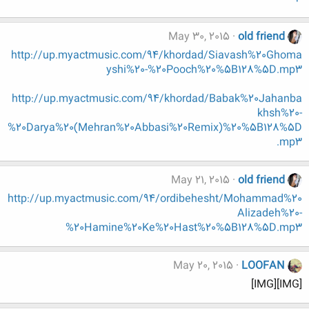
May 30, 2015
old friend
http://up.myactmusic.com/94/khordad/Siavash%20Ghoma
yshi%20-%20Pooch%20%5B128%5D.mp3
http://up.myactmusic.com/94/khordad/Babak%20Jahanba
khsh%20-
%20Darya%20(Mehran%20Abbasi%20Remix)%20%5B128%5D
.mp3
May 21, 2015
old friend
http://up.myactmusic.com/94/ordibehesht/Mohammad%20
Alizadeh%20-
%20Hamine%20Ke%20Hast%20%5B128%5D.mp3
May 20, 2015
LOOFAN
[IMG][IMG]