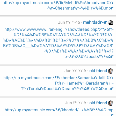
http://up.myactmusic.com/94/tir/Mehdi%20Ahmadvand%20
-%20Cheshmat%20%5B128%5D.mp3
Jun 27, 2015
mehrdad2012
http://www.www.www.iran-eng.ir/showthread.php/638521-
%D9%85%D8%B3%D8%A7%D8%A8%D9%82%D9%87-
%D8%AE%D9%88%D8%B4%D9%86%D9%88%DB%8C%D8%
B3%DB%8C___%D8%AA%D8%A7%D9%84%D8%A7%D8%B1
-%D8%B2%D8%A8%D8%A7%D9%86?
p=8306853#post8306853
Jun 22, 2015
old friend
http://up.myactmusic.com/94/khordad/Saman%20Jalili%20
Ft%20Hamed%20Baradaran%20-
%20Toro%20Doost%20Daram%20%5B128%5D.mp3
Jun 14, 2015
old friend
http://up.myactmusic.com/94/khordad/...0%5B128%5D.mp
3