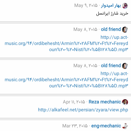
بهار امیدوار
May 9, 2015
خرید شارژ ایرانسل
May 8, 2015
old friend
http://up.act-
music.org/94/ordibehesht/Armin%202AFM%20Ft%20Fereyd
oun%20-%20Nisti%20%5B128%5D.mp3
May 8, 2015
old friend
http://up.act-
music.org/94/ordibehesht/Armin%202AFM%20Ft%20Fereyd
oun%20-%20Nisti%20%5B128%5D.mp3
Apr 11, 2015
Reza mechanic
http://alkafeel.net/persian/zyara/view.php
Mar 23, 2015
eng-mechanic