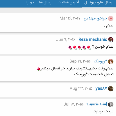
ارسال های پروفایل
آخرین فعالیت
ارسال ها
درباره
جوادی مهندس
Mar 16, 2017
ج
سلام .
Jun 9, 2016
Reza mechanic
سلام خوبین ؟
*وروجک
Sep 21, 2015
سلام.وقت بخیر...تشریف بیارید خوشحال میشم
تحلیل شخصیت *وروجک
Aug 23, 2015
yas87
Jul 17, 2015
Ћцвгіѕ Ǥіяl
عیدت موبارک