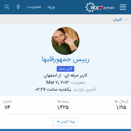
ورود
عضویت
کاربران
رییس جمهورقلبها
کاربر ممتاز
کاربر حرفه ای
·
از
اصفهان
عضویت
Mar 11, 2012
آخرین بازدید
یکشنبه ساعت 02:27
ارسال ها
پسندها
امتیاز
114
1,425
1,195
پیدا کردن