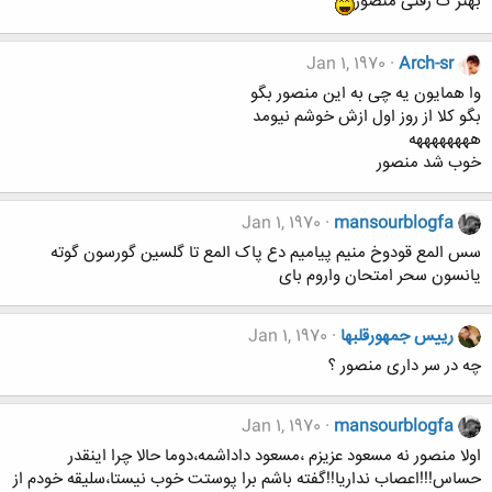
بهتر ک رفتی منصور
Jan 1, 1970
Arch-sr
وا همایون یه چی به این منصور بگو
بگو کلا از روز اول ازش خوشم نیومد
ههههههههه
خوب شد منصور
Jan 1, 1970
mansourblogfa
سس المع قودوخ منیم پیامیم دع پاک المع تا گلسین گورسون گوته
یانسون سحر امتحان واروم بای
رییس جمهورقلبها
Jan 1, 1970
چه در سر داری منصور ؟
Jan 1, 1970
mansourblogfa
اولا منصور نه مسعود عزیزم ،مسعود داداشمه،دوما حالا چرا اینقدر
حساس!!!اعصاب نداریا!!گفته باشم برا پوستت خوب نیستا،سلیقه خودم از