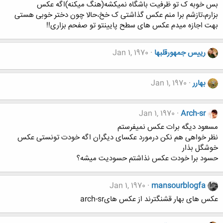
بس خوبه ک تو ظرفیت باشگاه نمیکشه(هنگ میکنه)اگه عکس
بزارم،تازشم برا منم عکس گذاشتی ک خخ،حالا چون دختر خوبی هستی
بهت اجازه میدم عکس های سطح پایینتو تو صفحم بزاری!!
رییس جمهورقلبها
Jan 1, 1970
بهارر
Jan 1, 1970
Jan 1, 1970
Arch-sr
مسعود دیگه برات عکس نمیفرستم
نظر خواهی هم نکن درمورد عکسای دیگران اگه خودت تونستی عکس
خوشگل بذار
حسود برا خودت عکس نذاشتم حسودیت میشه؟
Jan 1, 1970
mansourblogfa
عکس های بهار قشنگترند از عکس هایarch-sr