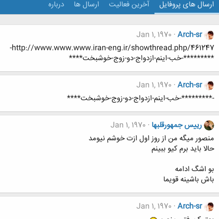
ارسال های پروفایل
آخرین فعالیت
ارسال ها
درباره
Jan 1, 1970
Arch-sr
http://www.www.www.iran-eng.ir/showthread.php/461247-
*********-خب-اینم-ازدواج-دو-زوج-خوشبخت****
Jan 1, 1970
Arch-sr
-*********-خب-اینم-ازدواج-دو-زوج-خوشبخت****
رییس جمهورقلبها
Jan 1, 1970
منصور میگه من از روز اول ازت خوشم نیومد
حالا باید برم کیو ببینم
بو اشگ ادامه
باش باشینه قویما
Jan 1, 1970
Arch-sr