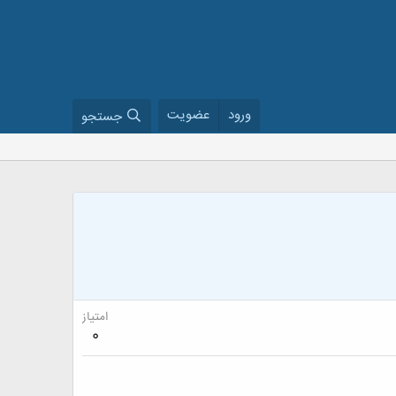
ورود
عضویت
جستجو
امتیاز
0