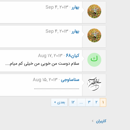
بهارر
Sep 4, 2013
بهارر
Sep 4, 2013
كيان68
Aug 17, 2013
ك
سلام دوست من خوبی من خیلی کم میام....
سناساوجی
Aug 15, 2013
.......................................
1
2
3
...
12
بعدی
کاربران