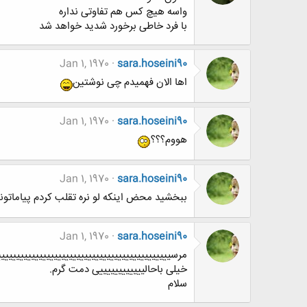
واسه هیچ کس هم تفاوتی نداره
با فرد خاطی برخورد شدید خواهد شد
Jan 1, 1970
sara.hoseini90
اها الان فهمیدم چی نوشتین
Jan 1, 1970
sara.hoseini90
هووم؟؟؟
Jan 1, 1970
sara.hoseini90
ببخشید محض اینکه لو نره تقلب کردم پیاماتونو
Jan 1, 1970
sara.hoseini90
مرسییییییییییییییییییییییییییییییییییییییییییییی
خیلی باحالییییییییییییی دمت گرم.
سلام