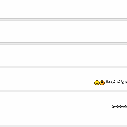
 پاک کردمااا
ییییییییی.