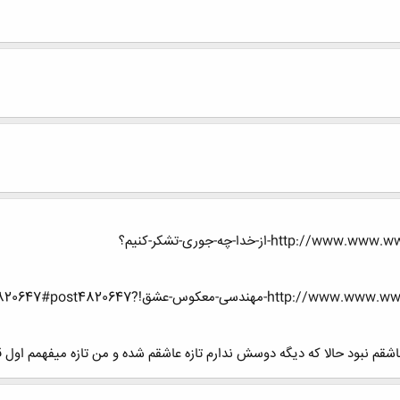
h-از-خدا-چه-جوری-تشکر-کنیم؟
معکوس-عشق!?p=4820647#post4820647
قم نبود حالا که دیگه دوسش ندارم تازه عاشقم شده و من تازه میفهمم اول 