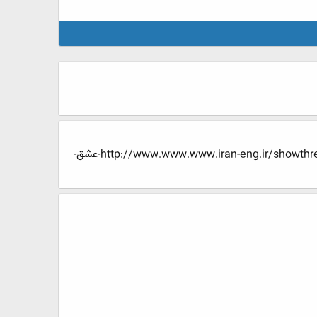
تو پیج من پیام بده تا زودتر بفهمم قبل رفتن حتما اینجا رو ببین تا به حرفی ک دیروز بهت زدم ایمان بیاریhttp://www.www.www.iran-eng.ir/showthread.php/420029-عشق-