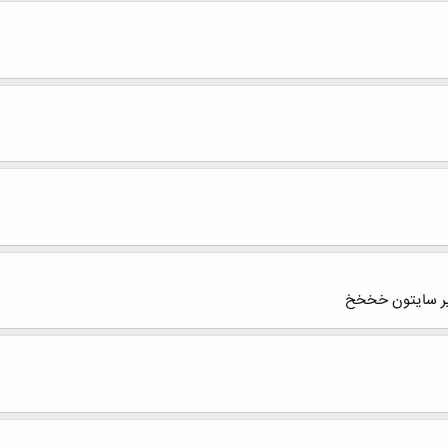
یر سایتون خخخخ