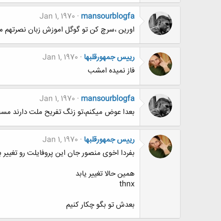
Jan 1, 1970
mansourblogfa
اورین ،سرچ کن تو گوگل اموزش زبان نصرتهم م
رییس جمهورقلبها
Jan 1, 1970
فاز نمیده امشب
Jan 1, 1970
mansourblogfa
بعدا عوض میکنم،تو زنگ تفریح ملت دارند مسخ
رییس جمهورقلبها
Jan 1, 1970
بفردا اخوی منصور جان این پروفایلت رو تغیی
همین حالا تغییر یابد
thnx
بعدش تو بگو چکار کنیم