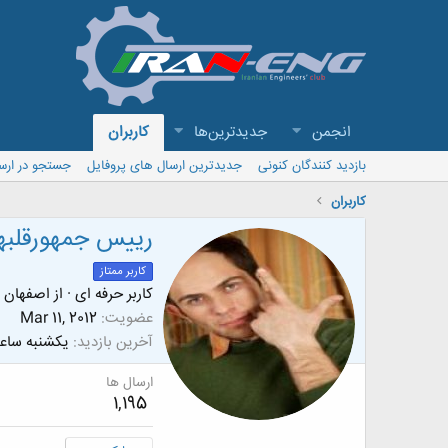
انجمن
جدیدترین‌ها
کاربران
بازدید کنندگان کنونی
جدیدترین ارسال های پروفایل
جستجو در ارس
کاربران
رییس جمهورقلبه
کاربر ممتاز
کاربر حرفه ای
·
از
اصفهان
عضویت
Mar 11, 2012
آخرین بازدید
یکشنبه ساعت 27
ارسال ها
1,195