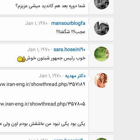
شما دوره بعد هم کاندید میشی عزیزم؟
Jan 1, 1970
mansourblogfa
عجب!!! شگفتا!!
Jan 1, 1970
sara.hoseini90
خوب رئیس جمهور شبتون خوش
دکتر مهدیه
Jan 1, 1970
ttp://www.www.www.iran-eng.ir/showthread.php/357189
http://www.www.www.iran-eng.ir/showthread.php/357805-مهندسی-
یکی بود یکی نبود من عاشقش بودم اون ولی عاش