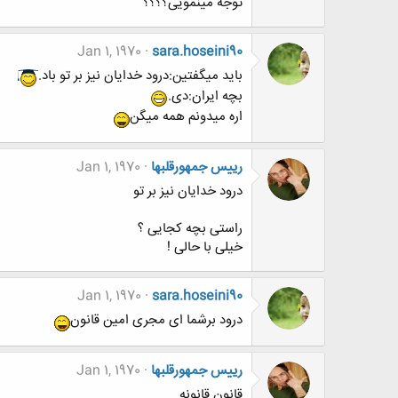
توجه مینمویی؟؟؟؟
Jan 1, 1970
sara.hoseini90
باید میگفتین:درود خدایان نیز بر تو باد.
بچه ایران:دی.
اره میدونم همه میگن
رییس جمهورقلبها
Jan 1, 1970
درود خدایان نیز بر تو
راستی بچه کجایی ؟
خیلی با حالی !
Jan 1, 1970
sara.hoseini90
درود برشما ای مجری امین قانون
رییس جمهورقلبها
Jan 1, 1970
قانون قانونه