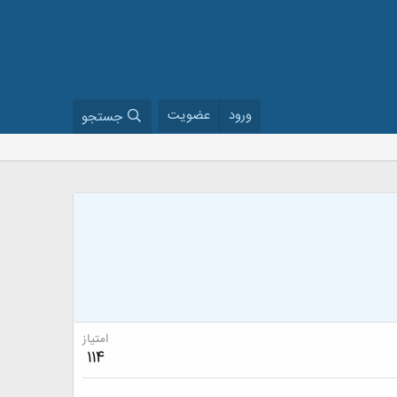
ورود
عضویت
جستجو
امتیاز
114