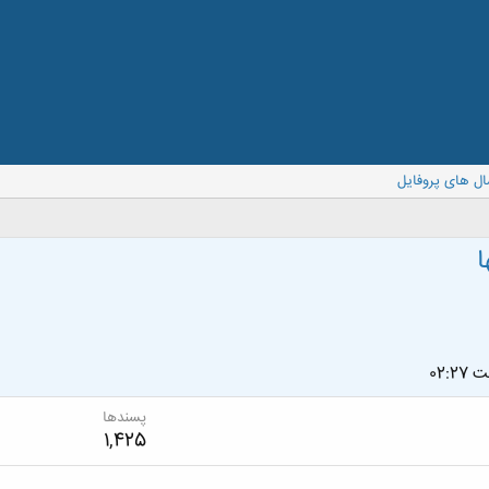
ال های پروفایل
ا
02:
پسندها
1,425