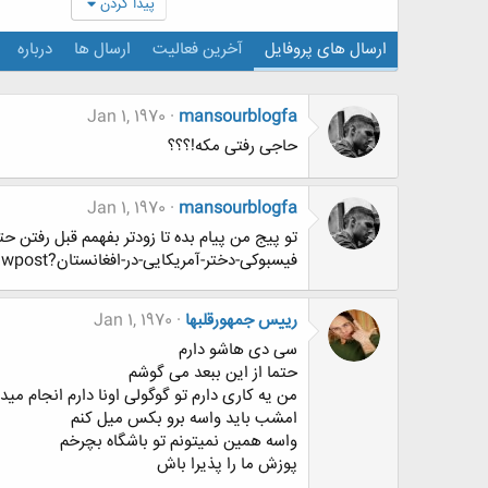
پیدا کردن
ارسال های پروفایل
آخرین فعالیت
ارسال ها
درباره
Jan 1, 1970
mansourblogfa
حاجی رفتی مکه!؟؟؟
Jan 1, 1970
mansourblogfa
فیسبوکی-دختر-آمریکایی-در-افغانستان?goto=newpost
رییس جمهورقلبها
Jan 1, 1970
سی دی هاشو دارم
حتما از این ببعد می گوشم
من یه کاری دارم تو گوگولی اونا دارم انجام مید
امشب باید واسه برو بکس میل کنم
واسه همین نمیتونم تو باشگاه بچرخم
پوزش ما را پذیرا باش