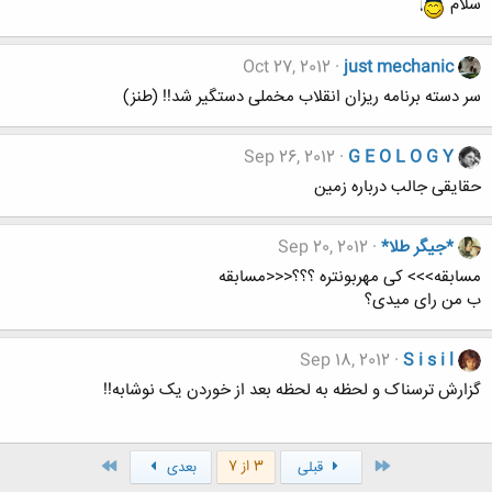
سلام
Oct 27, 2012
just mechanic
سر دسته برنامه ریزان انقلاب مخملی دستگیر شد!! (طنز)
Sep 26, 2012
G E O L O G Y
حقایقی جالب درباره زمین
*جیگر طلا*
Sep 20, 2012
مسابقه>>> کی مهربونتره ؟؟؟<<<مسابقه
ب من رای میدی؟
Sep 18, 2012
S i s i l
گزارش ترسناک و لحظه به لحظه بعد از خوردن یک نوشابه!!
اول
آخر
3 از 7
قبلی
بعدی