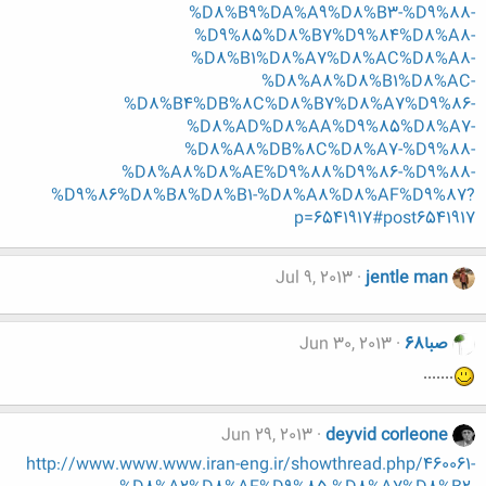
%D8%B9%DA%A9%D8%B3-%D9%88-
%D9%85%D8%B7%D9%84%D8%A8-
%D8%B1%D8%A7%D8%AC%D8%A8-
%D8%A8%D8%B1%D8%AC-
%D8%B4%DB%8C%D8%B7%D8%A7%D9%86-
%D8%AD%D8%AA%D9%85%D8%A7-
%D8%A8%DB%8C%D8%A7-%D9%88-
%D8%A8%D8%AE%D9%88%D9%86-%D9%88-
%D9%86%D8%B8%D8%B1-%D8%A8%D8%AF%D9%87?
p=6541917#post6541917
Jul 9, 2013
jentle man
صبا68
Jun 30, 2013
.......
Jun 29, 2013
deyvid corleone
http://www.www.www.iran-eng.ir/showthread.php/460061-