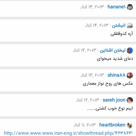
Jul 14, 2013
hanane1
انیشتن
Jul 14, 2013
آره کدوقلقلی
لیختن اشتاین
Jul 14, 2013
دعای شدید میخوای
Jul 14, 2013
shina88
عکس های روح نواز معماری
Jul 12, 2013
sareh joon
اینم نوع خوب کشتی.......
Jul 11, 2013
heartbroken
http://www.www.www.iran-eng.ir/showthread.php/463863-