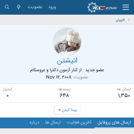
ورود
عضویت
کاربران
انیشتن
عضو جدید
·
از
کنار آزمون دکترا و عروسکام
عضویت
Nov 12, 2008
ارسال ها
پسندها
امتیاز
0
648
1,350
پیدا کردن
ارسال های پروفایل
آخرین فعالیت
ارسال ها
درباره