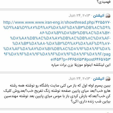
فهمیدی؟
انیشتن
Jun 24, 2013
http://www.www.www.iran-eng.ir/showthread.php/425577-
%D9%85%D9%87%D9%86%D8%AF%D8%B3%DB%8C%D9%
86-%D8%B9%D8%B2%DB%8C%D8%B2-
%D8%A8%DB%8C%D8%A7%DB%8C%DB%8C%D8%AF-
%D8%B4%D8%A8-%D8%B2%D9%86%D8%AF%D9%87-
%D8%AF%D8%A7%D8%B1%DB%8C%D8%9F%D8%9F%D8%
9F%D8%9F%D8%9F%D8%9F%D8%9F%D8%9F%D8%9F/pag
e1454?p=6465753#post6465753
این لینکشه اینوتو موزیلا بزن برات میاره
انیشتن
Jun 24, 2013
ببین پسرم اوله اول که باز می کنی سایت باشگاه رو نوشته همه رشته
هارو خب؟بعد میای پایین صفحه نوشته زنگ تفریح خب؟بعدروش کلیک
کن خب؟بعدکه بازش کردی باز با موس میای پایین بعد نوشته مهندسین
بیاین شب زنده داری اکی؟