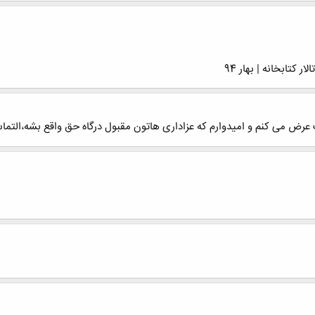
کتابخانه | بهار 94
رض می کنم و امیدوارم که عزاداری هاتون مقبول درگاه حق واقع بشه،التماس