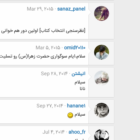
Mar 29, 2015
sanaz_panel
[نظرسنجی انتخاب کتاب] اولین دور هم خوانی تالار 
Mar 5, 2015
omid20110
سلام،ایام سوگواری حضرت زهرا(س) رو تسلیت ع
انیشتن
Sep 28, 2014
سیلام
نانا
Sep 27, 2014
hanane1
سیلام
Jul 4, 2014
ahoo_fr