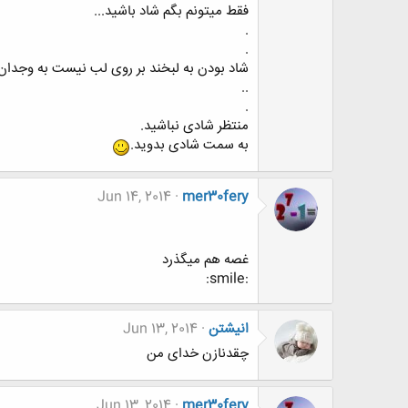
فقط میتونم بگم شاد باشید...
.
.
شاد بودن به لبخند بر روی لب نیست به وجدا
..
.
منتظر شادی نباشید.
به سمت شادی بدوید.
Jun 14, 2014
mer30fery
غصه هم میگذرد
:smile:
انیشتن
Jun 13, 2014
چقدنازن خدای من
Jun 13, 2014
mer30fery