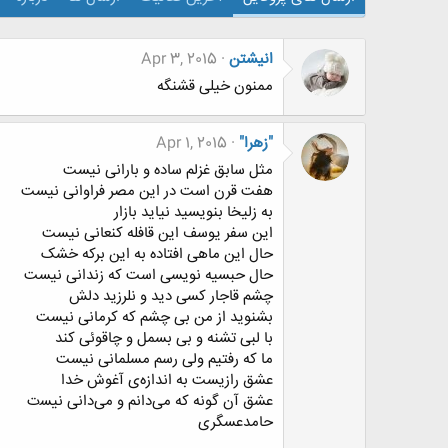
انیشتن
Apr 3, 2015
ممنون خیلی قشنگه
"زهرا"
Apr 1, 2015
ﻣﺜﻞ ﺳﺎﺑﻖ ﻏﺰﻟﻢ ﺳﺎﺩﻩ ﻭ ﺑﺎﺭﺍﻧﯽ ﻧﯿﺴﺖ
ﻫﻔﺖ ﻗﺮﻥ ﺍﺳﺖ ﺩﺭ ﺍﯾﻦ ﻣﺼﺮ ﻓﺮﺍﻭﺍﻧﯽ ﻧﯿﺴﺖ
ﺑﻪ ﺯﻟﯿﺨﺎ ﺑﻨﻮﯾﺴﯿﺪ ﻧﯿﺎﯾﺪ ﺑﺎﺯﺍﺭ
ﺍﯾﻦ ﺳﻔﺮ ﯾﻮﺳﻒ ﺍﯾﻦ ﻗﺎﻓﻠﻪ ﮐﻨﻌﺎﻧﯽ ﻧﯿﺴﺖ
ﺣﺎﻝ ﺍﯾﻦ ﻣﺎﻫﯽ ﺍﻓﺘﺎﺩﻩ ﺑﻪ ﺍﯾﻦ ﺑﺮﮐﻪ ﺧﺸﮏ
ﺣﺎﻝ ﺣﺒﺴﯿﻪ ﻧﻮﯾﺴﯽ ﺍﺳﺖ ﮐﻪ ﺯﻧﺪﺍﻧﯽ ﻧﯿﺴﺖ
ﭼﺸﻢ ﻗﺎﺟﺎﺭ ﮐﺴﯽ ﺩﯾﺪ ﻭ ﻧﻠﺮﺯﯾﺪ ﺩﻟﺶ
ﺑﺸﻨﻮﯾﺪ ﺍﺯ ﻣﻦ ﺑﯽ ﭼﺸﻢ ﮐﻪ ﮐﺮﻣﺎﻧﯽ ﻧﯿﺴﺖ
ﺑﺎ ﻟﺒﯽ ﺗﺸﻨﻪ ﻭ ﺑﯽ ﺑﺴﻤﻞ ﻭ ﭼﺎﻗﻮﺋﯽ ﮐﻨﺪ
ﻣﺎ ﮐﻪ ﺭﻓﺘﯿﻢ ﻭﻟﯽ ﺭﺳﻢ ﻣﺴﻠﻤﺎﻧﯽ ﻧﯿﺴﺖ
ﻋﺸﻖ ﺭﺍﺯﯾﺴﺖ ﺑﻪ ﺍﻧﺪﺍﺯﻩﯼ ﺁﻏﻮﺵ ﺧﺪﺍ
ﻋﺸﻖ ﺁﻥ ﮔﻮﻧﻪ ﮐﻪ ﻣﯽﺩﺍﻧﻢ ﻭ ﻣﯽﺩﺍﻧﯽ ﻧﯿﺴت
حامدعسگری