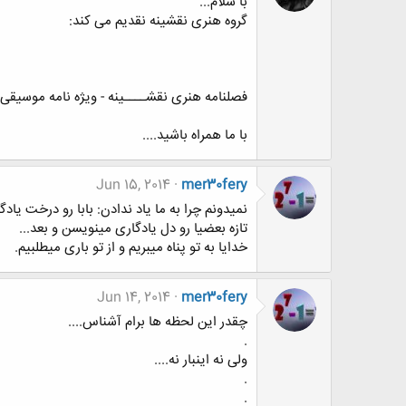
با سلام...
گروه هنری نقشینه نقدیم می کند:
فصلنامه هنری نقشــــینه - ویژه نامه موسیقی | سال دوم 
با ما همراه باشید....
Jun 15, 2014
mer30fery
نمیدونم چرا به ما یاد ندادن: بابا رو درخت یاد
تازه بعضیا رو دل یادگاری مینویسن و بعد...
خدایا به تو پناه میبریم و از تو باری میطلبیم.
Jun 14, 2014
mer30fery
چقدر این لحظه ها برام آشناس....
.
ولی نه اینبار نه....
.
.