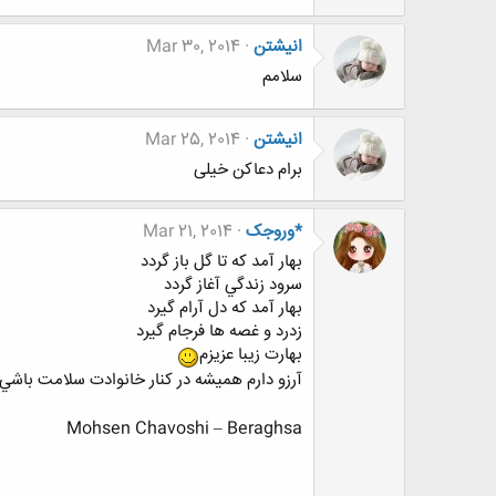
انیشتن
Mar 30, 2014
سلامم
انیشتن
Mar 25, 2014
برام دعاکن خیلی
*وروجک
Mar 21, 2014
بهار آمد كه تا گل باز گردد
سرود زندگي آغاز گردد
بهار آمد كه دل آرام گيرد
زدرد و غصه ها فرجام گيرد
بهارت زيبا عزيزم
آرزو دارم هميشه در كنار خانوادت سلامت باشي
Mohsen Chavoshi – Beraghsa