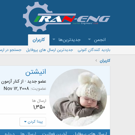
انجمن
جدیدترین‌ها
کاربران
بازدید کنندگان کنونی
جدیدترین ارسال های پروفایل
جستجو در ارس
کاربران
انیشتن
عضو جدید
·
از
کنار آزمون 
عضویت
Nov 12, 2008
ارسال ها
1,350
پیدا کردن
ارسال های پروفایل
آخرین فعالیت
ارسال ها
درباره