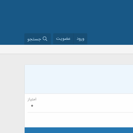
ورود
عضویت
جستجو
امتیاز
0