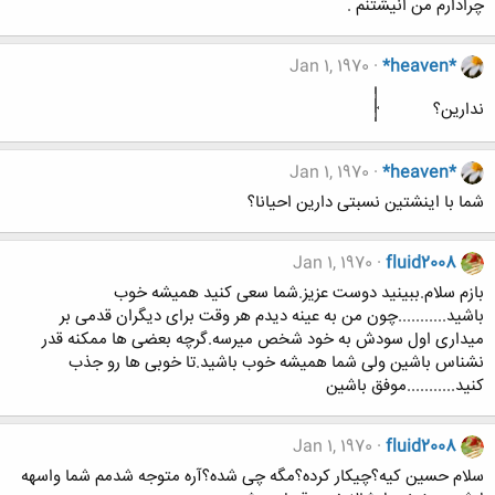
چرادارم من انیشتنم .
Jan 1, 1970
*heaven*
ندارین؟
Jan 1, 1970
*heaven*
شما با اینشتین نسبتی دارین احیانا؟
Jan 1, 1970
fluid2008
بازم سلام.ببینید دوست عزیز.شما سعی کنید همیشه خوب
باشید...........چون من به عینه دیدم هر وقت برای دیگران قدمی بر
میداری اول سودش به خود شخص میرسه.گرچه بعضی ها ممکنه قدر
نشناس باشین ولی شما همیشه خوب باشید.تا خوبی ها رو جذب
کنید...........موفق باشین
Jan 1, 1970
fluid2008
سلام حسین کیه؟چیکار کرده؟مگه چی شده؟آره متوجه شدمم شما واسهه