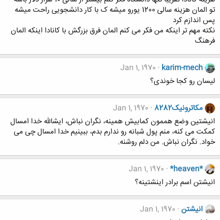
تو المان هزینه سالی 1200 یورو میشه ک با کار دانشجویی راحت میشه
پس اندازم کرد
نکته مهم تر اینکه من فکر می کنم المان فرق بزرگش با کانادا اینکه المان
فرهنگ
Jan 1, 1970
karim-mech
لیسان رو کجا خوندی؟
مکاترونیک8282
Jan 1, 1970
انیشتین وضع هممون کمابیش همینه، نگران نباش، ایشالله خدا امسال
کمکت می کنه، منم پول شبانه رو ندارم بدم، ببینیم خدا امسال چی می
خواد. نگران نباش. من دلم روشنه.
Jan 1, 1970
*heaven*
انیشتن اسم برادر اینشتینه؟
انیشتن
Jan 1, 1970