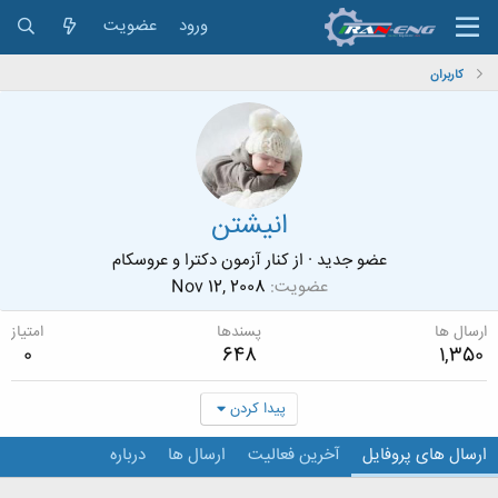
ورود
عضویت
کاربران
انیشتن
عضو جدید
·
از
کنار آزمون دکترا و عروسکام
عضویت
Nov 12, 2008
ارسال ها
پسندها
امتیاز
0
648
1,350
پیدا کردن
ارسال های پروفایل
آخرین فعالیت
ارسال ها
درباره