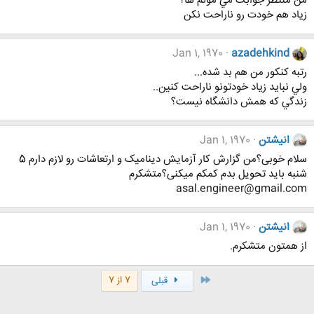
من منتظر جوابت مي مونم ها؟
زياد هم خودت رو ناراحت نكن
Jan 1, 1970
azadehkind
رتبه كنكور من هم بد شده...
ولي نبايد زياد خودتونو ناراحت كنين..
زندگي كه همش دانشگاه نيست؟
انیشتن
Jan 1, 1970
سلام خوبی؟من گزارش کار آزمایش دینامیک و ارتعاشات رو لازم دارم 5
شنبه باید تحویل بدم کمکم میکنی؟متشکرم
asal.engineer@gmail.com
انیشتن
Jan 1, 1970
از همتون متشکرم.
اول
7 از 7
قبلی