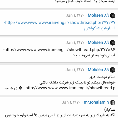
ارشد میخونید.ایشالا خوب قبول میشید
Jan 1, 1970
Mohsen 89
http://www.www.www.iran-eng.ir/showthread.php/277277-
اسرار-فيزيك-كوانتوم
Jan 1, 1970
Mohsen 89
http://www.www.www.iran-eng.ir/showthread.php/277884-
فصلی-نو-در-نظریه-ی-نسبیت
Jan 1, 1970
Mohsen 89
سلام دوست عزیز
خوشحال میشم تو تایپیک زیر شرکت داشته باشی:
http://www.www.www.iran-eng.ir/showthread.p...�ای-جالب
Jan 1, 1970
mr.rohalamin
سلام!:)
اگه به تاپيك زير يه سر بزنيد تصاوير زيبا مي بينين:d! اميدوارم خوشتون