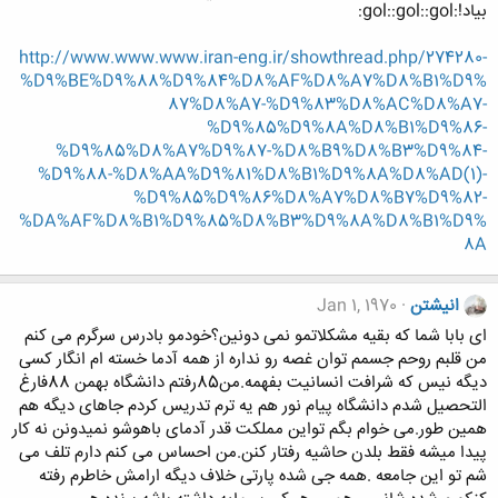
بياد!:gol::gol::gol:
http://www.www.www.iran-eng.ir/showthread.php/274280-
%D9%BE%D9%88%D9%84%D8%AF%D8%A7%D8%B1%D9%
87%D8%A7-%D9%83%D8%AC%D8%A7-
%D9%85%D9%8A%D8%B1%D9%86-
%D9%85%D8%A7%D9%87-%D8%B9%D8%B3%D9%84-
%D9%88-%D8%AA%D9%81%D8%B1%D9%8A%D8%AD(1)-
%D9%85%D9%86%D8%A7%D8%B7%D9%82-
%DA%AF%D8%B1%D9%85%D8%B3%D9%8A%D8%B1%D9%
8A
انیشتن
Jan 1, 1970
ای بابا شما که بقیه مشکلاتمو نمی دونین؟خودمو بادرس سرگرم می کنم
من قلبم روحم جسمم توان غصه رو نداره از همه آدما خسته ام انگار کسی
دیگه نیس که شرافت انسانیت بفهمه.من85رفتم دانشگاه بهمن 88فارغ
التحصیل شدم دانشگاه پیام نور هم یه ترم تدریس کردم جاهای دیگه هم
همین طور.می خوام بگم تواین مملکت قدر آدمای باهوشو نمیدونن نه کار
پیدا میشه فقط بلدن حاشیه رفتار کنن.من احساس می کنم دارم تلف می
شم تو این جامعه .همه جی شده پارتی خلاف دیگه ارامش خاطرم رفته