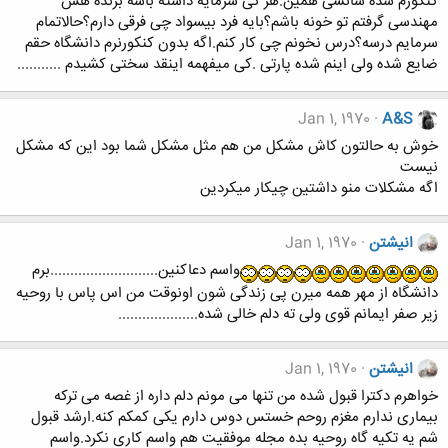
کنکورم شده شانسی همین.هر کی سرمایه داشته باشه برنده هس
مهندسی گرفتم تو خونه باشم؟بایه فرد بیسواد چی فرقی دارم؟حالاتمام
سرمایم درسه؟درس نخونم چی کار کنم.اگه بدون کنکورنرم دانشگاه حقم
ضایع شده ولی اینم شده پارتی .کی میفهمه اینقد سختی کشیدم ...........
Jan 1, 1970
A&S
خوش به حالتون کاش مشکل من هم مثل مشکل شما بود این که مشکل
نیست
اگه مشکلات منو داشتین چیکار میکردین
انیشتن
Jan 1, 1970
واسم دعاکنین...........................برم
دانشگاه از مهر همه میرن پی زندگی شون اونوقت من اس پاس با روحیه
زیر صفر ایمانم قوی ولی ته دلم خالی شده....................
انیشتن
Jan 1, 1970
خواهرم دکترا قبول شده من تنها می مونم دلم داره از غصه می ترکه
بیماری ندارم مغزم روحم خستس دوس دارم یکی کمکم کنه.ارشد قبول
شم یه تکیه گاه روحیه بده مجله موفقیت هم واسم کاری نکرد.واسم