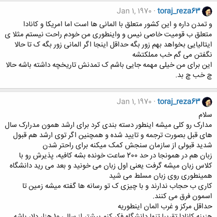
Jan 1, 1970
toraj_reza63
و تمدن داره و این کشور متعلق با المانی ها است اما امریکا و کانادا
متعلق ب قومیت خاصی نیس و واینطوری من خودم راحت نیستم مثلا ی
ایتالیایی بخواهد بهم زور بگه حداقل اینجا اگر المانی زور بگه ک تا حالا
نگفتن می گم خب مملکتشه
این برای من خیلی مهمه جایی باشم ک تمدنش تاریخچه داشته باشه حالا
چ خب چ بد.
Jan 1, 1970
toraj_reza63
سلام
مدارک رو کلی میشه اینطور دسته بندی کرد برای ارشد همون مدرارک سال
های قبل بصورت ترجمه و تایید شده و همچنین اگر توی ارشد هم قبول
شدید قبولی از سازمان سنجش کمک میکنه برای راحتر شدن
زبان هم در همونجا در حد 200 ساعت خونده بشه کافیه، پذیرش رو با
کلاس زبان میشه گرفت یعنی اول زبان می خونید و بعد می رید دانشگاه
همینطوری روی زبان مسلط می شید
کاری ب حجاب ندارند و با چیزی ک تو رسانه ها گفته میشه زمین تا
اسمون فرق می کنند.
حداقل مرکز و غرب المان اینطوریه
هزینه کانادا تقریبا تنها دانشگاه فکر کنم بیشتر از سالی 10 هزار دلار باشه