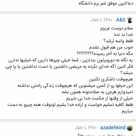
دعاکنین موفق شم برم دانشگاه
Jan 1, 1970
A&S
سلام دوست عزیزم
خدا بد نده
فقط واسه ارشد؟
خوب من هم قبول نشدم
مگه دنیا به آخر رسیده؟؟؟؟؟؟؟؟
یه نگاه به دوروبرتون بندازین ، شما خیلی چیزها دارین که خیلیها ندارن
فکر کنین اگه خدای نکرده یه مریضی داشتین یا دست نداشتین یا پا چی
میشد؟
هیچوقت ناشکری نکنین
این حرفها رو از کسی میشنوین که هیچوقت زندگی راحتی نداشته
امیدوارم هرچی به صلاحتونه همون بشه
خیلی از وقتها از حکمت خدا بی خبریم
فقط کافیه تسلیم خواست و اراده خدا بشیم اونوقت همه چیزو به دست
میاریم
Jan 1, 1970
azadehkind