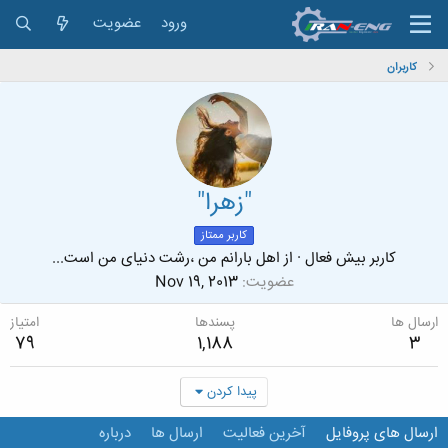
ورود
عضویت
کاربران
"زهرا"
کاربر ممتاز
کاربر بیش فعال
·
از
اهل بارانم من ،رشت دنیای من است...
عضویت
Nov 19, 2013
ارسال ها
پسندها
امتیاز
79
1,188
3
پیدا کردن
ارسال های پروفایل
آخرین فعالیت
ارسال ها
درباره