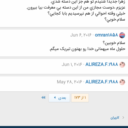
زهرا جديدا شنيدم تو هم جز اين دسته شدي.
عزيزم ،دوست مجازي من از اين دسته بي معرفت بيا بيرون.
خيلي وقته احوالي از هم نپرسيديم بابا كجايي؟
سلام.خوبي؟
Jun 6, 2016
omran1858
سلام خوبین؟
حلول ماه میهمانی خدا رو بهتون تبریک میگم.
Jun 1, 2016
ALIREZA.F.1988
May 28, 2016
ALIREZA.F.1988
آخر
1 از 173
بعدی
کاربران