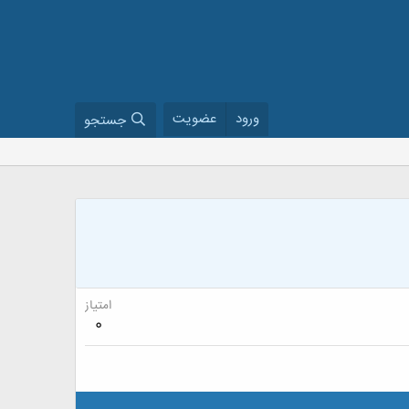
ورود
عضویت
جستجو
امتیاز
0