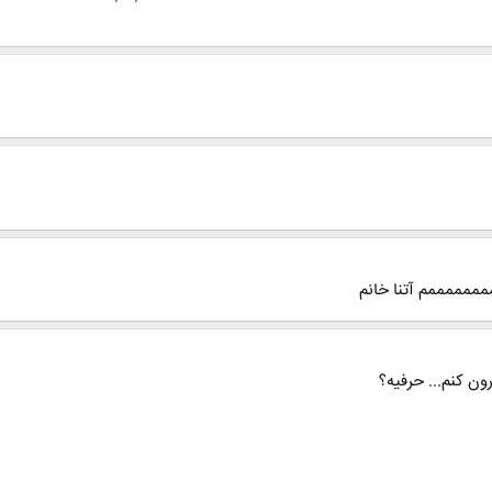
مممممم آتنا خانم
ون کنم... حرفیه؟