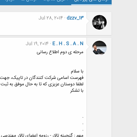
Jul 28, 2014
dzzv_13
Jul 19, 2014
E . H . S . A . N
مرحله ی دوم اطلاع رسانی
با سلام
فهرست اسامی شرکت کنندگان در تاپیک، جهت تس
لطفا دوستان عزیزی که تا به حال موفق به ثبت 
با تشکر
.
.
.
مهم : گنجینه تالار - رزومه اعضای تالار مهندسی