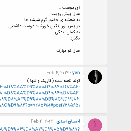
ای دوست ..
سال پیش رویت
به شعشه ی حضور گرم شیشه ها
در پس نور رنگین خورشید دوست داشتنی
به کمال بندگی
بگذرد
سال نو مبارک
Feb 4, 2014
yen
تولد نغمه ست ( تاریک و تنها )
8%AF-%D8%AA%D9%88%D9%84%D8%AF-
8-%D8%AA%D9%88%D9%84%D8%AF-
A8%D8%AF%D9%88%DB%8C%D9%86-
%D9%86?p=7285651#post7285651
احسان اسدی
Feb 4, 2014
ا
8%AA-%D9%86%D8%A7%D9%85%D9%87?