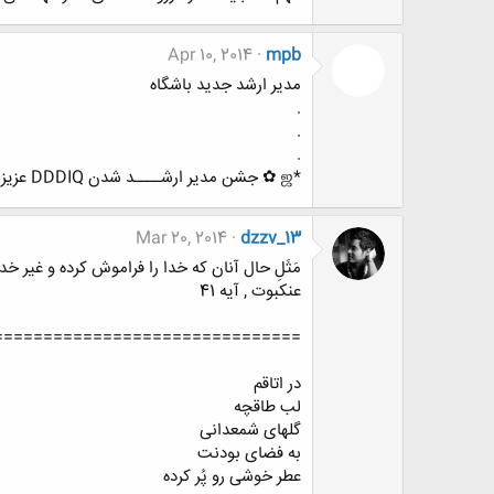
Apr 10, 2014
mpb
مدیر ارشد جدید باشگاه
.
.
.
*ஜ ✿ جشن مدیر ارشــــد شدن DDDIQ عزیز ✿ ஜ *
Mar 20, 2014
dzzv_13
مَثَلِ حال آنان که خدا را فراموش کرده و غیر 
عنکبوت , آیه 41
===============================
در اتاقم
لب طاقچه
گلهای شمعدانی
به فضای بودنت
عطر خوشی رو پُر کرده