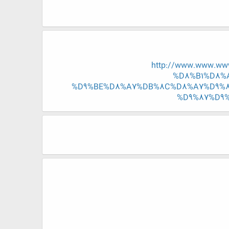
http://www.www.w
%D8%B1%D8%
%D9%BE%D8%A7%DB%8C%D8%A7%D9%8
%D9%87%D9%