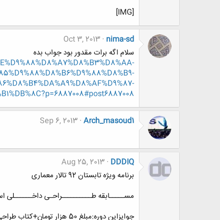
[IMG]
Oct 3, 2013
nima-sd
سلام اگه برات مقدور بود جواب بده
%D8%AE%D9%88%D8%A7%D8%B3%D8%AA-
85%D9%88%D8%B6%D9%88%D8%B9-
86%D8%B4%DA%A9%D8%AF%D9%87-
%DB%8C?p=6887008#post6887008
Sep 6, 2013
Arch_masoud1
Aug 25, 2013
DDDIQ
برنامه ویژه تابستان 92 تالار معماری
مســـــابقه طــــــــــراحـی داخــــــلی اســـ
جوایزاین دوره:مبلغ 50 هزار تومان+کتاب طراحی داخلی+کسب تقدیر نامه