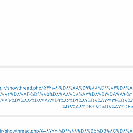
eng.ir/showthread.php/542108-%D8%AA%D9%88%D9%84%D
%84%D8%AF-%D9%85%D8%A8%D8%A7%D8%B1%DA%A9-%2
A9-%D9%88-%D8%AA%D9%86%D9%87%D8%A7-%29-%D8%
%D8%A8%DB%8C%D8%A7%DB%8C
eng.ir/showthread.php/508773-%D9%88%D8%B5%DB%8C%D