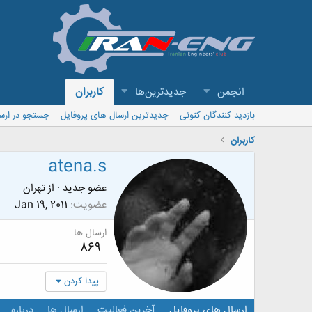
انجمن
جدیدترین‌ها
کاربران
بازدید کنندگان کنونی
جدیدترین ارسال های پروفایل
جستجو در ارس
کاربران
atena.s
عضو جدید
·
از
تهران
عضویت
Jan 19, 2011
ارسال ها
869
پیدا کردن
ارسال های پروفایل
آخرین فعالیت
ارسال ها
درباره