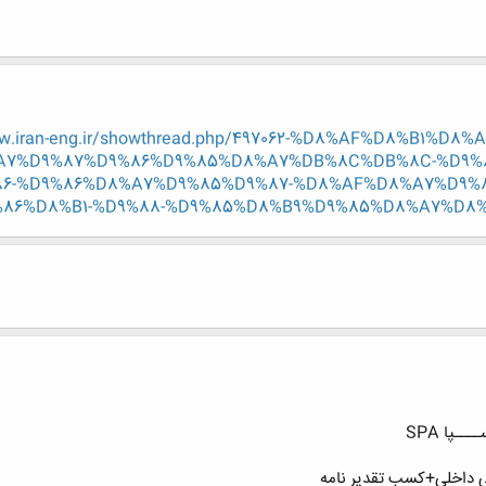
ww.iran-eng.ir/showthread.php/497062-%D8%AF%D8%B1
A7%D9%87%D9%86%D9%85%D8%A7%DB%8C%DB%8C-%D9%
6-%D9%86%D8%A7%D9%85%D9%87-%D8%AF%D8%A7%D9%
86%D8%B1-%D9%88-%D9%85%D8%B9%D9%85%D8%A7%D8%B1
ـپا SPA