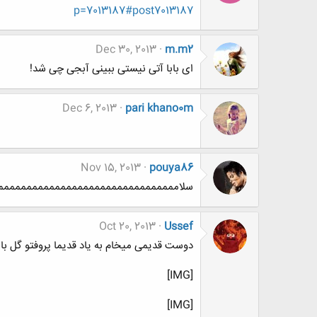
p=7013187#post7013187
Dec 30, 2013
m.m2
ای بابا آتی نیستی ببینی آبجی چی شد!
Dec 6, 2013
pari khano0m
Nov 15, 2013
pouya86
سلامممممممممممممممممممممممممممممممممم
Oct 20, 2013
Ussef
دوست قدیمی میخام به یاد قدیما پروفتو گل بار
[IMG]
[IMG]