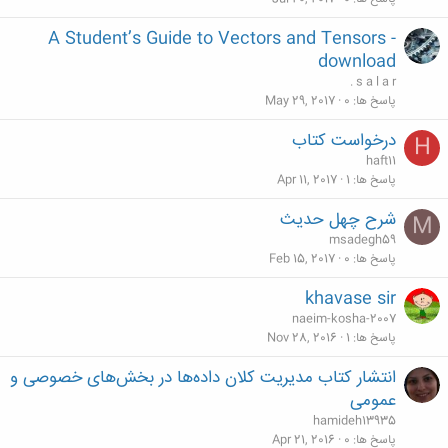
A Student’s Guide to Vectors and Tensors -
download
. s a l a r
پاسخ ها
0
May 29, 2017
درخواست كتاب
H
haft11
پاسخ ها
1
Apr 11, 2017
شرح چهل حدیث
M
msadegh59
پاسخ ها
0
Feb 15, 2017
khavase sir
naeim-kosha-2007
پاسخ ها
1
Nov 28, 2016
انتشار کتاب مدیریت کلان داده‌ها در بخش‌های خصوصی و
عمومی
hamideh13935
پاسخ ها
0
Apr 21, 2016