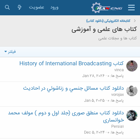
ورود
عضویت
کتابخانه الکترونیکی (دانلود کتاب)
کتاب های علمی و آموزشی
کتاب ها و مجلات علمی
فیلتر
کتاب History of International Broadcasting
vinca
پاسخ ها
0
Jan 28, 2026
دانلود كتاب مسائل جنسي و زناشوئي در احاديث
vorojax
پاسخ ها
0
Jan 5, 2025
دانلود کتاب منطق صوری (جلد اول و دوم ) مولف محمد
خوانساری
Persia1
پاسخ ها
0
Dec 5, 2024