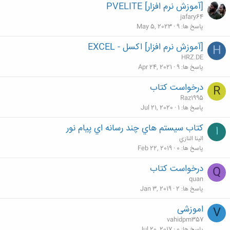
[آموزش نرم افزار] PVELITE
jafary64
پاسخ ها
9
May 5, 2023
[آموزش نرم افزار] اکسل - EXCEL
H
HRZ.DE
پاسخ ها
9
Apr 24, 2021
درخواست کتاب
R
Raz1995
پاسخ ها
1
Jul 21, 2020
كتاب سيستم هاي چند رسانه اي پيام نور
ا
الينا النازي
پاسخ ها
0
Feb 22, 2019
درخواست کتاب
Q
quan
پاسخ ها
2
Jan 3, 2019
اموزشی
V
vahidpm357
پاسخ ها
0
Jul 20, 2017