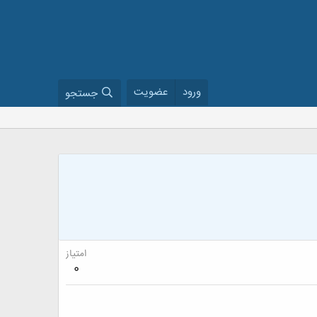
ورود
عضویت
جستجو
امتیاز
0