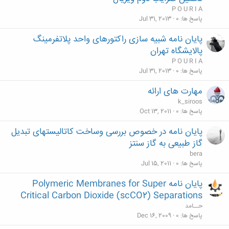
P O U R I A
پاسخ ها
0
Jul 31, 2013
پایان نامه شبیه سازی راکتورهای واحد پلاتفرمینگ
پالایشگاه تهران
P O U R I A
پاسخ ها
0
Jul 31, 2013
مهارت های ارائه
k_siroos
پاسخ ها
0
Oct 13, 2011
پایان نامه در خصوص بررسی وساخت کاتالیستهای تبدیل
گاز طبیعی به گاز سنتز
bera
پاسخ ها
0
Jul 15, 2011
پایان نامه Polymeric Membranes for Super
Critical Carbon Dioxide (scCO2) Separations
حــامد
پاسخ ها
0
Dec 16, 2009