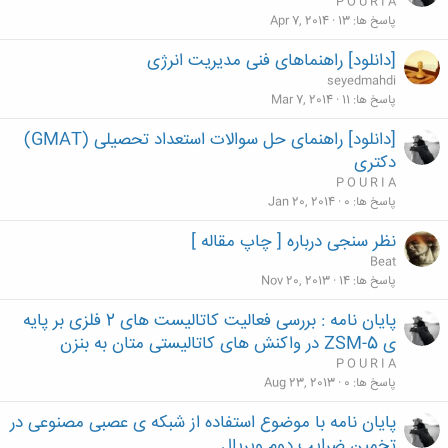
P O U R I A
پاسخ ها
13
Apr 7, 2014
[دانلود] راهنماهای فنی مدیریت انرژی
seyedmahdi
پاسخ ها
11
Mar 7, 2014
[دانلود] راهنمای حل سوالات استعداد تحصیلی (GMAT)
دکتری
P O U R I A
پاسخ ها
0
Jan 20, 2014
نظر سنجی درباره [ چاپ مقاله ]
Beat
پاسخ ها
14
Nov 20, 2013
پایان نامه : بررسی فعالیت کاتالیست های 2 فلزی بر پایه
ی ZSM-5 در واکنش های کاتالیستی متان به بنزن
P O U R I A
پاسخ ها
0
Aug 23, 2013
پایان نامه با موضوع استفاده از شبکه ی عصبی مصنوعی در
تخمین ضرایب دوم ویریال