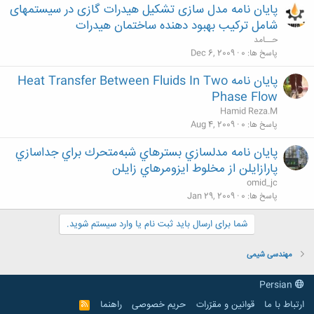
پایان نامه مدل سازی تشکیل هیدرات گازی در سیستمهای
شامل ترکیب بهبود دهنده ساختمان هیدرات
حــامد
پاسخ ها
0
Dec 6, 2009
پایان نامه Heat Transfer Between Fluids In Two
Phase Flow
Hamid Reza.M
پاسخ ها
0
Aug 4, 2009
پایان نامه مدلسازي بسترهاي شبه‌متحرك براي جداسازي
پارازايلن از مخلوط ايزومرهاي زايلن
omid_jc
پاسخ ها
0
Jan 29, 2009
شما برای ارسال باید ثبت نام یا وارد سیستم شوید.
مهندسی شیمی
Persian
ارتباط با ما
قوانین و مقرّرات
حریم خصوصی
راهنما
R
S