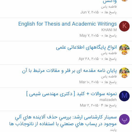
واکنش
فاطمه یاس
پاسخ ها
0
Jun 7, 2015
English for Thesis and Academic Writings
K
KHANI M
پاسخ ها
0
May 7, 2015
انواع پایگاه­های اطلاعاتی علمی
فاطمه یاس
پاسخ ها
0
Apr 28, 2015
پایان نامه مقدمه ای بر فلر و مقالات مرتبط با آن
فاطمه یاس
پاسخ ها
0
Mar 10, 2015
نمونه سوالات + کلید [ دکتری مهندسی شیمی ]
M
malizadeh
پاسخ ها
4
Mar 2, 2015
سمینار کارشناسی ارشد: بررسي حذف آلاينده هاي آلي
پ
موجود در پساب هاي صنعتي با استفاده از نانوجاذب ها
پابند