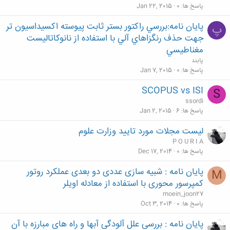
پاسخ ها
0
Jan 22, 2015
پایان نامه:بررسي راكتور بستر ثابت پيوسته اكسيداسيون تر
پ
جهت حذف رنگزاهاي آلي با استفاده از نانوكاتاليست
مغناطيسي
پابند
پاسخ ها
0
Jan 7, 2015
SCOPUS vs ISI
S
ssordi
پاسخ ها
6
Jan 2, 2015
لیست مجلات مورد تایید وزارت علوم
P O U R I A
پاسخ ها
0
Dec 17, 2014
پایان نامه : شبیه سازی عددی دو بعدی عملکرد روتور
M
کمپرسور محوری با استفاده از معادله اویلر
moein_joon27
پاسخ ها
0
Oct 3, 2014
پایان نامه : بررسی علل آلودگی آبها و راه های مبارزه با آن