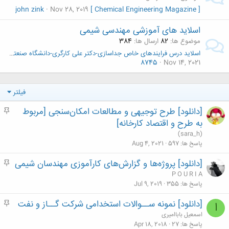
john zink
Nov 28, 2019
[ Chemical Engineering Magazine ]
اسلاید های آموزشی مهندسی شیمی
موضوع ها
82
ارسال ها
384
اسلاید درس فرایندهای خاص جداسازی-دکتر علی کارگری-دانشگاه صنعتی امیرکبیر (پلی تکنیک) تهران
8745
Nov 14, 2021
فیلتر
[دانلود] طرح توجيهی و مطالعات امكان‌سنجی [مربوط
م
ه
به طرح و اقتصاد كارخانه]
م
(sara_h)
پاسخ ها
597
Aug 4, 2021
[دانلود] پروژه‌ها و گزارش‌های کارآموزی مهندسان شیمی
م
ه
P O U R I A
م
پاسخ ها
355
Jul 9, 2019
[دانلود] نمونه ســوالات استخدامی شرکت گــاز و نفت
م
ا
ه
اسمعیل باباامیری
م
پاسخ ها
27
Apr 18, 2018