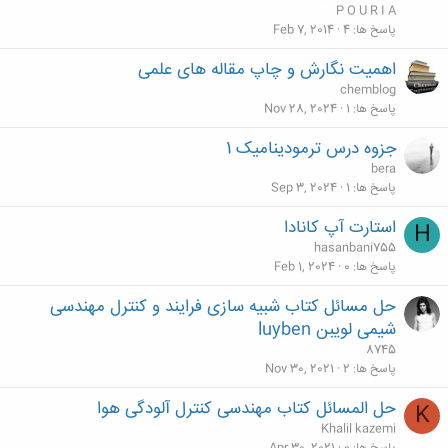
م
P O U R I A
پاسخ ها
4
Feb 7, 2014
اهمیت نگارش و چاپ مقاله های علمی
chemblog
پاسخ ها
1
Nov 28, 2024
جزوه درس ترمودینامیک 1
bera
پاسخ ها
1
Sep 3, 2024
استارت آپ کانادا
H
hasanbani755
پاسخ ها
0
Feb 1, 2024
حل مسائل کتاب شبیه سازی فرایند و کنترل مهندسی
شیمی لویبن luyben
8745
پاسخ ها
2
Nov 30, 2021
حل المسائل کتاب مهندسی کنترل آلودگی هوا
K
Khalil kazemi