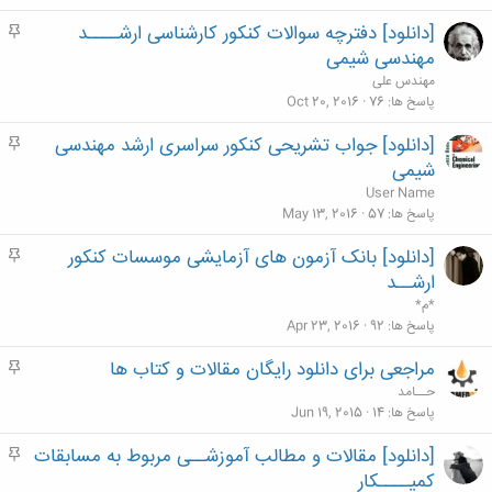
[دانلود] دفترچه سوالات کنکور کارشناسی ارشــــد
م
ه
مهندسی شیمی
م
مهندس علی
پاسخ ها
76
Oct 20, 2016
[دانلود] جواب تشریحی کنکور سراسری ارشد مهندسی
م
ه
شیمی
م
User Name
پاسخ ها
57
May 13, 2016
[دانلود] بانک آزمون های آزمایشی موسسات کنکور
م
ه
ارشــد
م
*م*
پاسخ ها
92
Apr 23, 2016
مراجعی برای دانلود رایگان مقالات و کتاب ها
م
ه
حــامد
م
پاسخ ها
14
Jun 19, 2015
[دانلود] مقالات و مطالب آموزشــی مربوط به مسابقات
م
ه
کمیــــکار