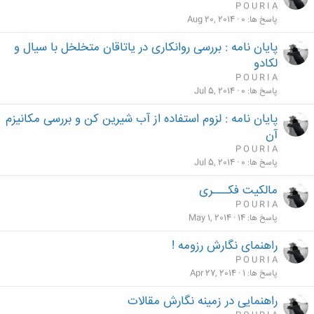
P O U R I A
پاسخ ها
0
Aug 20, 2014
پایان نامه : بررسی روانکاری در یاتاقان متخلخل با سیال و
لکادو
P O U R I A
پاسخ ها
0
Jul 5, 2014
پایان نامه : لزوم استفاده از آب شیرین کن و بررسی مکانیزم
آن‎
P O U R I A
پاسخ ها
0
Jul 5, 2014
مالکیت فکـــری
P O U R I A
پاسخ ها
14
May 1, 2014
راهنمای نگارش رزومه !
P O U R I A
پاسخ ها
1
Apr 27, 2014
راهنمایی در زمینه نگارش مقالات