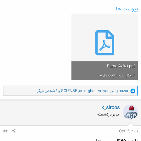
پیوست ها
Parse 50%-1.pdf
2 مگایابت · بازدیدها: 0
و
yeg.nazari
,
amir ghasemiyan
,
SCIENSE
و 1 شخص دیگر
ا
ک
ن
k_siroos
ش
مدیر بازنشسته
ه
ا
:
#4
Oct 19, 2011