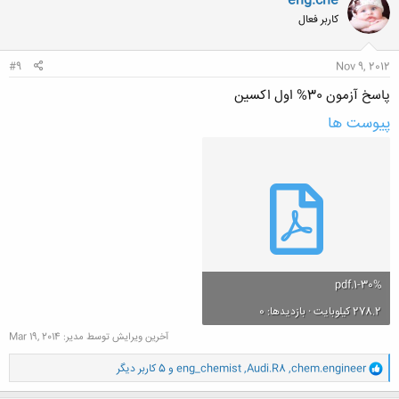
eng.che
ش
کاربر فعال
ه
ا
:
#9
Nov 9, 2012
پاسخ آزمون 30% اول اکسین
پیوست ها
30%-1.pdf
278.2 کیلوبایت · بازدیدها: 0
آخرین ویرایش توسط مدیر:
Mar 19, 2014
و
chem.engineer
,
Audi.R8
,
eng_chemist
و 5 کاربر دیگر
ا
ک