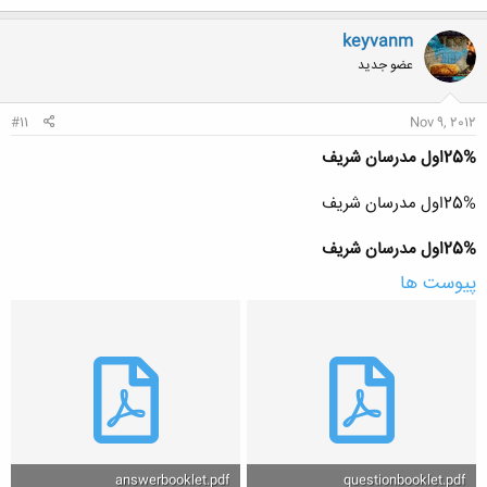
ک
ن
keyvanm
ش
عضو جدید
ه
ا
:
#11
Nov 9, 2012
25%اول مدرسان شریف
25%اول مدرسان شریف
25%اول مدرسان شریف
پیوست ها
answerbooklet.pdf
questionbooklet.pdf