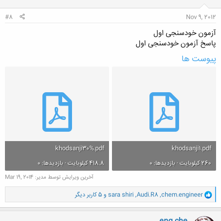
ا
:
#8
Nov 9, 2012
آزمون خودسنجی اول
پاسخ آزمون خودسنجی اول
پیوست ها
khodsanji30%.pdf
khodsanji1.pdf
260 کیلوبایت · بازدیدها: 0
418.8 کیلوبایت · بازدیدها: 0
آخرین ویرایش توسط مدیر:
Mar 19, 2014
و
chem.engineer
,
Audi.R8
,
sara shiri
و 5 کاربر دیگر
ا
ک
ن