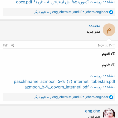
مشاهده پیوست آزمون50% اول اينترنتي تابستان 91.docx.pdf
و
chem.engineer
,
Audi.R8
,
eng_chemist
و 8 کاربر دیگر
ا
ک
ن
معتمدد
م
ش
عضو جدید
ه
ا
:
#14
Nov 12, 2012
50%دوم
50%دوم
مشاهده پیوست
pasokhname_azmoon_50%_(2)_interneti_tabestan.pdf
مشاهده پیوست azmoon_50%_dovom_interneti.pdf
و
chem.engineer
,
Audi.R8
,
eng_chemist
و 8 کاربر دیگر
ا
ک
ن
eng.che
ش
کاربر فعال
ه