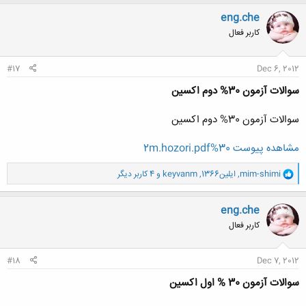
ک
ن
eng.che
ش
کاربر فعال
ه
ا
:
#17
Dec 6, 2012
سوالات آزمون 30% دوم اکسین
سوالات آزمون 30% دوم اکسین
مشاهده پیوست 30%2m.hozori.pdf
و
mim-shimi
,
ایلین1366
,
keyvanm
و 4 کاربر دیگر
ا
ک
ن
eng.che
ش
کاربر فعال
ه
ا
:
#18
Dec 7, 2012
سوالات آزمون 30 % اول اکسین