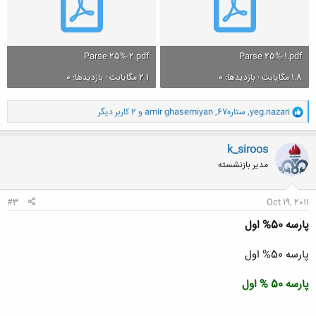
Parse 25%-2.pdf
Parse 25%-1.pdf
1.8 مگایابت · بازدیدها: 0
2.1 مگایابت · بازدیدها: 0
و
yeg.nazari
,
ستاره67
,
amir ghasemiyan
و 2 کاربر دیگر
ا
ک
ن
k_siroos
ش
مدیر بازنشسته
ه
ا
:
#3
Oct 19, 2011
پارسه 50% اول
پارسه 50% اول
پارسه 50 % اول