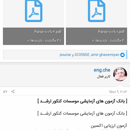
Parse 100%-2.pdf
Parse 100%-1.pdf
2 مگایابت · بازدیدها: 0
2.1 مگایابت · بازدیدها: 0
و
amir ghasemiyan
,
SCIENSE
و
pouriar
ا
ک
ن
eng.che
ش
کاربر فعال
ه
ا
:
#7
Nov 9, 2012
[ بانک آزمون های آزمایشی موسسات کنکور ارشــد ]
[ بانک آزمون های آزمایشی موسسات کنکور ارشــد ]
آزمون ارزیابی اکسین