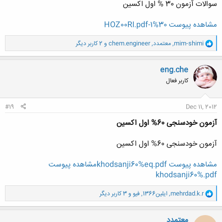
سوالات آزمون 30 % اول اکسین
مشاهده پیوست 30%1-HOZ00RI.pdf
و
mim-shimi
,
معتمدد
,
chem.engineer
و 2 کاربر دیگر
ا
ک
ن
eng.che
ش
کاربر فعال
ه
ا
:
#19
Dec 11, 2012
آزمون خودسنجی 60% اول اکسین
آزمون خودسنجی 60% اول اکسین
مشاهده پیوست khodsanji60%eq.pdf
مشاهده پیوست
khodsanji60%.pdf
و
mehrdad.k.r
,
ایلین1366
,
فیو
و 3 کاربر دیگر
ا
ک
ن
معتمدد