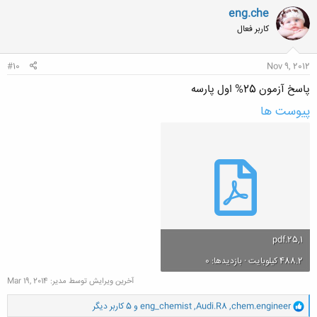
ن
eng.che
ش
کاربر فعال
ه
ا
:
#10
Nov 9, 2012
پاسخ آزمون 25% اول پارسه
پیوست ها
25,1.pdf
488.2 کیلوبایت · بازدیدها: 0
آخرین ویرایش توسط مدیر:
Mar 19, 2014
و
chem.engineer
,
Audi.R8
,
eng_chemist
و 5 کاربر دیگر
ا