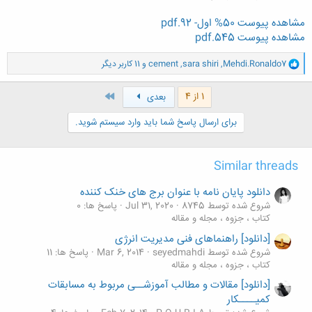
مشاهده پیوست 50% اول- 92.pdf
مشاهده پیوست 545.pdf
و
Mehdi.Ronaldo7
,
sara shiri
,
cement
و 11 کاربر دیگر
ا
ک
ن
آخر
1 از 4
بعدی
ش
ه
برای ارسال پاسخ شما باید وارد سیستم شوید.
ا
:
Similar threads
دانلود پایان نامه با عنوان برج های خنک کننده
شروع شده توسط 8745
Jul 31, 2020
پاسخ ها: 0
کتاب ، جزوه ، مجله و مقاله
[دانلود] راهنماهای فنی مدیریت انرژی
شروع شده توسط seyedmahdi
Mar 6, 2014
پاسخ ها: 11
کتاب ، جزوه ، مجله و مقاله
[دانلود] مقالات و مطالب آموزشــی مربوط به مسابقات
کمیــــکار