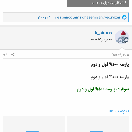
1.9 مگایابت · بازدیدها: 0
و
yeg.nazari
,
amir ghasemiyan
,
eli banoo
و 2 کاربر دیگر
ا
ک
ن
k_siroos
ش
مدیر بازنشسته
ه
ا
:
#6
Oct 19, 2011
پارسه 100% اول و دوم
پارسه 100% اول و دوم
سوالات پارسه 100% اول و دوم
پیوست ها