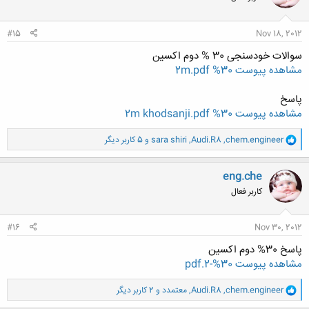
ا
:
#15
Nov 18, 2012
سوالات خودسنجی 30 % دوم اکسین
مشاهده پیوست 30% 2m.pdf
پاسخ
مشاهده پیوست 30% 2m khodsanji.pdf
و
chem.engineer
,
Audi.R8
,
sara shiri
و 5 کاربر دیگر
ا
ک
ن
eng.che
ش
کاربر فعال
ه
ا
:
#16
Nov 30, 2012
پاسخ 30% دوم اکسین
مشاهده پیوست 30%-2.pdf
و
chem.engineer
,
Audi.R8
,
معتمدد
و 2 کاربر دیگر
ا