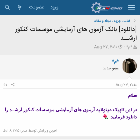
ورود
عضویت
کتاب ، جزوه ، مجله و مقاله
[دانلود] بانک آزمون های آزمایشی موسسات کنکور
ارشــد
ش
ت
*م*
Aug 27, 2010
ر
ا
و
ر
*م*
ع
ی
عضو جدید
ک
خ
ن
ش
ن
ر
#1
Aug 27, 2010
د
و
ه
ع
سلام
م
و
ض
در این تاپیک میتوانید
آزمون های آزمایشی موسسات کنکور ارشــد را
و
دانلود فرمایید.
ع
آخرین ویرایش توسط مدیر:
Jul 6, 2015