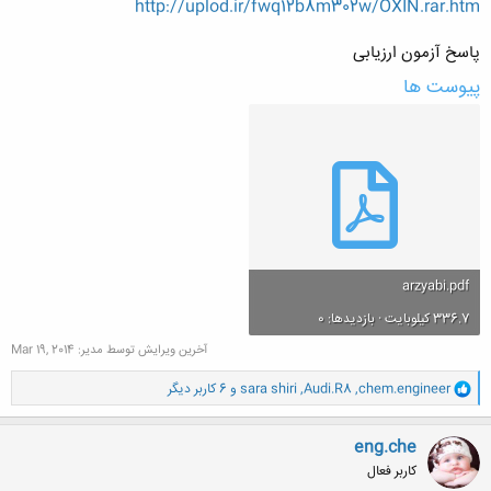
http://uplod.ir/fwq12b8m302w/OXIN.rar.htm
پاسخ آزمون ارزیابی
پیوست ها
arzyabi.pdf
336.7 کیلوبایت · بازدیدها: 0
آخرین ویرایش توسط مدیر:
Mar 19, 2014
و
chem.engineer
,
Audi.R8
,
sara shiri
و 6 کاربر دیگر
ا
ک
ن
eng.che
ش
کاربر فعال
ه