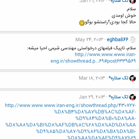
تک ستاره*
Jan 31, 2014
سلام.
خوش اومدی
حالا کجا بودی؟راستشو بوگو
May 24, 2013
eghbali66
سلام، تاپیک فیلمهای درخواستی مهندسی شیمی احیا میشه:
http://www.www.www.iran-
eng.ir/showthread.p...69#post6339569
تک ستاره*
Mar 18, 2013
تک ستاره*
Jan 29, 2013
http://www.www.www.iran-eng.ir/showthread.php/430727-
%D8%B4%D8%A7%DB%8C%D8%AF-
%D9%84%D8%B0%D8%AA-
%D8%A8%D8%B1%D8%AF%DB%8C%28%D8%AD%D8%AA
%D9%85%D8%A7-%D9%86%D8%B8%D8%B1-
%D8%A8%D8%AF%D9%87%29