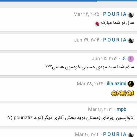
Mar 26, 2015
P O U R I A
سال نو شما مبارک
Jun 29, 2014
P O U R I A
Jun 25, 2014
.6.
6
سلام شما سید مهدی حسینی خودمون هستی؟؟؟
Mar 28, 2014
ilia.azimi
Mar 12, 2014
mpb
✫واپسین روزهای زمستان نوید بخش آغازی دیگر (تولد pouriatiz )✫
Mar 10, 2014
P O U R I A