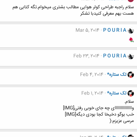
سلام راجبه طراحی کولر هوایی مطالب بشتری میخوام.تگه کتابی هم
هست بهم معرفی کنیدبا تشکر
Mar 5, 2014
P O U R I A
Feb 23, 2014
P O U R I A
تک ستاره*
Feb 4, 2014
تک ستاره*
Feb 1, 2014
سلام.
واااااااااااااای چه جای خوبی رفتی[IMG]
خب بوگو دخیخا کجا بودی دیگه[IMG]
مرسی عزیزم:(