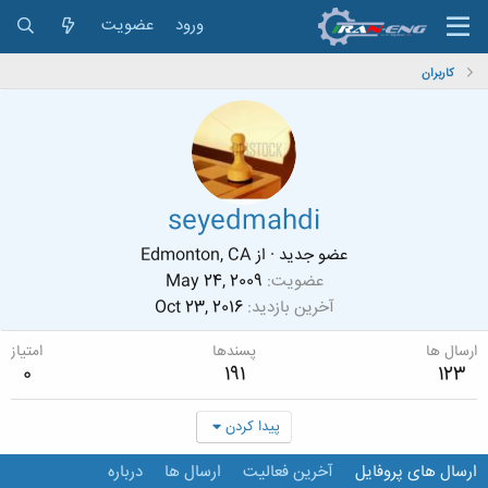
ورود
عضویت
کاربران
seyedmahdi
عضو جدید
·
از
Edmonton, CA
عضویت
May 24, 2009
آخرین بازدید
Oct 23, 2016
ارسال ها
پسندها
امتیاز
0
191
123
پیدا کردن
ارسال های پروفایل
آخرین فعالیت
ارسال ها
درباره