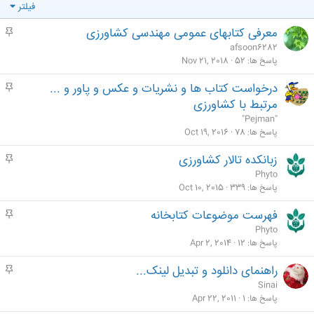
فیلتر
معرفی کتابهای عمومی مهندسی کشاورزی
م
ه
afsoon6282
م
پاسخ ها
52
Nov 21, 2018
درخواست کتاب ها و نشریات و عکس و پاور و ...
م
ه
مرتبط با کشاورزی
م
"Pejman"
پاسخ ها
78
Oct 19, 2016
زبانکده تالار کشاورزی
م
ه
Phyto
م
پاسخ ها
339
Oct 10, 2015
فهرست موضوعات کتابخانه
م
ه
Phyto
م
پاسخ ها
12
Apr 2, 2014
راهنمای دانلود و تبدیل لینک...
م
ه
Sinai
م
پاسخ ها
1
Apr 22, 2011