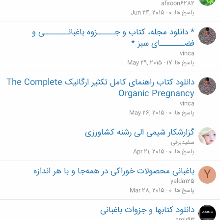
afsoon6282
پاسخ ها
0
Jun 24, 2015
* دانلود مجله، کتاب و جـــــزوه باغبانـــــــی و
فضـــــــای سبز *
vinca
پاسخ ها
17
May 29, 2015
دانلود کتاب راهنمای کامل تکثیر ارگانیک The Complete
Organic Pregnancy
vinca
پاسخ ها
0
May 26, 2015
گزارشکار شیمی الی رشنه کشاورزی
سفیدبرفی.
پاسخ ها
0
Apr 21, 2015
باغبانی محصولات خوراکی در همه‌جا و با هر اندازه‌
Y
yalda125
پاسخ ها
0
Mar 28, 2015
دانلود کتابها و جزوات باغبانی