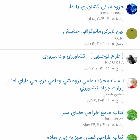
جزوه مبانی کشاورزی پایدار
hosseinassar
پاسخ ها
2
Jul 10, 2014
تین لایرکروماتوگرافی حشیش
آ
آیورودا
پاسخ ها
0
Jun 14, 2014
[ طرح توجیهی ] - کشاورزی و دامپروری
P O U R I A
پاسخ ها
61
Jun 7, 2014
لیست مجلات علمي پژوهشي وعلمي ترويجي داراي اعتبار
وزارت جهاد كشاورزي
افشین باتمانی
پاسخ ها
1
Jun 6, 2014
کتاب جامع طراحی فضای سبز
afsoon6282
پاسخ ها
0
May 24, 2014
کتاب طراحی فضای سبز به زبان ساده