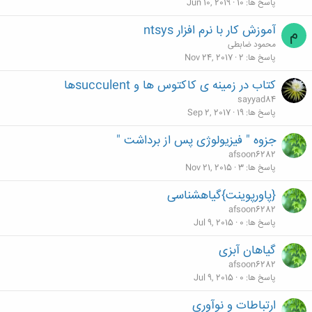
پاسخ ها
10
Jun 10, 2019
آموزش کار با نرم افزار ntsys
م
محمود ضابطی
پاسخ ها
2
Nov 24, 2017
کتاب در زمینه ی کاکتوس ها و succulentها
sayyad84
پاسخ ها
19
Sep 2, 2017
جزوه " فیزیولوژی پس از برداشت "
afsoon6282
پاسخ ها
3
Nov 21, 2015
{پاورپوینت}گیاهشناسی
afsoon6282
پاسخ ها
0
Jul 9, 2015
گیاهان آبزی
afsoon6282
پاسخ ها
0
Jul 9, 2015
ارتباطات و نوآوری