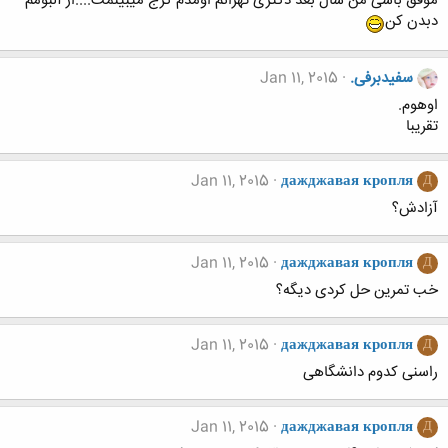
موفق باشی من سال بعد دکتری تهرانم اومدم کرج میبینمت....از آلبومم
دبدن کن
سفیدبرفی.
Jan 11, 2015
اوهوم.
تقریبا
Jan 11, 2015
дажджавая кропля
Д
آزادش؟
Jan 11, 2015
дажджавая кропля
Д
خب تمرین حل کردی دیگه؟
Jan 11, 2015
дажджавая кропля
Д
راسنی کدوم دانشگاهی
Jan 11, 2015
дажджавая кропля
Д