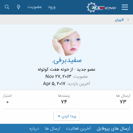
ورود
عضویت
کاربران
سفیدبرفی.
عضو جدید
·
از
خونه هفت کوتوله
عضویت
Nov 27, 2013
آخرین بازدید
Apr 5, 2017
ارسال ها
پسندها
امتیاز
0
74
73
پیدا کردن
ارسال های پروفایل
آخرین فعالیت
ارسال ها
درباره