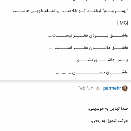
"بهتـــرینـــم" لبخنـــכ تــو خلاصــہ ے تمــآم خوبــے هاســـت
[IMG]
عاشـــــق بــــــودن هنـــــر نیســـــت.....
عاشــــق مانــــــدن هنـــــر اســـــت.....
پـــس عاشــــــق نشـــــو......
عاشـــــــق بـمـــــــــــــان .............
Feb 9, 2015
parmehr
صدا تبدیل به موسیقی،
حرکت تبدیل به رقص،