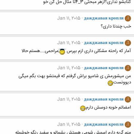
کتابشو نداری؟ازهر مبحثی 3_4تا مثال حل کن خو
Jan 11, 2015
дажджавая кропля
Д
خب چندتا داری؟
Jan 11, 2015
дажджавая кропля
Д
آمار که راحته مشکلی داری ازم بپرس
مراحمی....هستم حالا
Jan 11, 2015
дажджавая кропля
Д
من میشورمش ی شامپو براش گرفتم که قیمتشو بهت بگم میگی
دیوونست
Jan 11, 2015
дажджавая кропля
Д
امضاتم خوبه دوسش دارم
Jan 11, 2015
дажджавая кропля
Д
منم گربه دارم اسمش شومی هستش پشمالو و سفید رنگو خوشمله