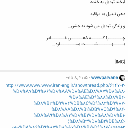
لبخند تبدیل به خنده،
ذهن تبدیل به مراقبه،
و زندگی تبدیل می شود به جشن…
چــــــــرا کـــــــه ذهـــــــن قــــــــادر
بــــــهــــــــشـــــت بســـــــــازد…
[IMG]
Feb 8, 2015
wwwparvane
http://www.www.www.iran-eng.ir/showthread.php/624702-
%D8%A7%D9%86%D8%AA%D8%AE%D8%A7%D8%A8-
%D8%AE%D9%88%D8%B4-
%D8%B3%D9%84%DB%8C%D9%82%D9%87-
%D8%AA%D8%B1%DB%8C%D9%86-
%DA%A9%D8%A7%D8%B1%D8%A8%D8%B1-
(%D8%B3%D8%B1%DB%8C-
%DA%86%D9%87%D8%A7%D8%B1%D9%85)/page2سلام