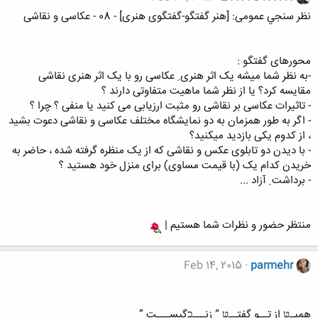
نظر سنجي عمومی: [هنر گفتگو-گفتگوی هنری] - 08 - عکاسی و نقاشی
محورهای گفتگو :
-به نظر شما میشه یک اثر هنری ِ عکاسی رو با یک اثر هنری نقاشی
مقایسه کرد؟ یا از نظر شما ماهیت متفاوتی دارند ؟
- تاثیرات عکاسی بر نقاشی رو مثبت ارزیابی می کنید یا منفی ؟ چرا ؟
- اگر به طور همزمان به دو نمایشگاه مختلف عکاسی و نقاشی دعوت بشید
، از کدوم یکی بازدید میکنید؟
- با دیدن دو تابلوی عکس و نقاشی که از یک منظره گرفته شده ، حاضر به
خریدن کدام یک (با قیمت مساوی) برای منزل خود هستید ؟
- برداشت ِ آزاد ...
منتظر حضور و نظرات شما هستیم |
Feb 14, 2015
parmehr
همیـטּ از تــو گفتــטּ “ زنـــכگیســـت ”