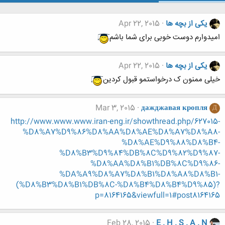
یکی از بچه ها
Apr 22, 2015
امیدوارم دوست خوبی برای شما باشم
یکی از بچه ها
Apr 22, 2015
خیلی ممنون ک درخواستمو قبول کردین
Mar 3, 2015
дажджавая кропля
Д
http://www.www.www.iran-eng.ir/showthread.php/627015-
%D8%A7%D9%86%D8%AA%D8%AE%D8%A7%D8%A8-
%D8%AE%D9%88%D8%B4-
%D8%B3%D9%84%DB%8C%D9%82%D9%87-
%D8%AA%D8%B1%DB%8C%D9%86-
%DA%A9%D8%A7%D8%B1%D8%A8%D8%B1-
(%D8%B3%D8%B1%DB%8C-%D8%B4%D8%B4%D9%85)?
p=8164165&viewfull=1#post8164165
Feb 28, 2015
E . H . S . A . N