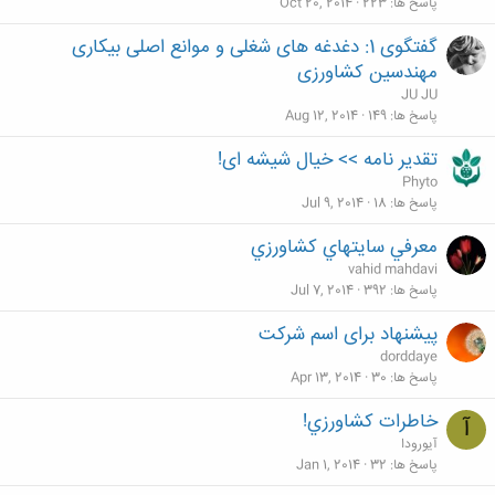
پاسخ ها
223
Oct 20, 2014
گفتگوی 1: دغدغه های شغلی و موانع اصلی بیکاری
مهندسین کشاورزی
JU JU
پاسخ ها
149
Aug 12, 2014
تقدیر نامه >> خیال شیشه ای!
Phyto
پاسخ ها
18
Jul 9, 2014
معرفي سايتهاي كشاورزي
vahid mahdavi
پاسخ ها
392
Jul 7, 2014
پیشنهاد برای اسم شرکت
dorddaye
پاسخ ها
30
Apr 13, 2014
خاطرات كشاورزي!
آ
آیورودا
پاسخ ها
32
Jan 1, 2014