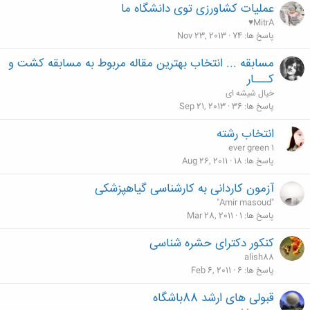
عملیات کشاورزی توی دانشگاه ما
♥MitrA
پاسخ ها
74
Nov 23, 2013
مسابقه ... انتخاب بهترین مقاله مربوط به مسابقه کشت و
کـــار
خیال شیشه ای
پاسخ ها
36
Sep 21, 2013
انتخاب رشته
ever green 1
پاسخ ها
18
Aug 26, 2011
آزمون کاردانی به کارشناسی گیاهپزشکی
"Amir masoud"
پاسخ ها
1
Mar 28, 2011
کنکور دکترای حشره شناسی
alish88
پاسخ ها
6
Feb 6, 2011
قبولی های ارشد 88باشگاه