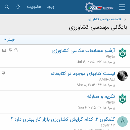
ورود
عضویت
کتابخانه مهندسی کشاورزی
بایگانی مهندسی کشاورزی
فیلتر
آرشیو مسابقات عکاسی کشاورزی
ق
م
P
ف
ه
o
Phyto
ل
م
l
پاسخ ها
2K
Jul 19, 2015
ش
l
لیست کتابهای موجود در کتابخانه
م
د
ه
AMIR-ALI
ه
م
پاسخ ها
44
Mar 8, 2014
تکریم و معارفه
Phyto
پاسخ ها
12
Dec 6, 2015
گفتگوی 2: کدام گرایش کشاورزی بازار کار بهتری داره ؟
A
abyari83