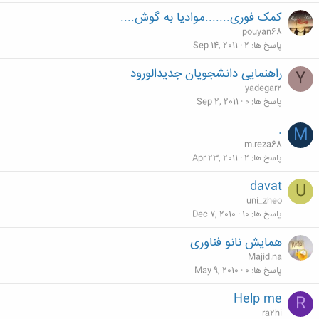
کمک فوری.......موادیا به گوش....
pouyan68
پاسخ ها
2
Sep 14, 2011
راهنمایی دانشجویان جدیدالورود
Y
yadegar2
پاسخ ها
0
Sep 2, 2011
.
M
m.reza68
پاسخ ها
2
Apr 23, 2011
davat
U
uni_zheo
پاسخ ها
10
Dec 7, 2010
همایش نانو فناوری
Majid.na
پاسخ ها
0
May 9, 2010
Help me
R
ra2hi