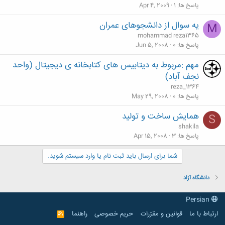
پاسخ ها
1
Apr 4, 2009
یه سوال از دانشجوهای عمران
M
mohammad reza1365
پاسخ ها
0
Jun 5, 2008
مهم :مربوط به دیتابیس های کتابخانه ی دیجیتال (واحد
نجف آباد)
reza_1364
پاسخ ها
0
May 29, 2008
همایش ساخت و تولید
S
shakila
پاسخ ها
3
Apr 15, 2008
شما برای ارسال باید ثبت نام یا وارد سیستم شوید.
دانشگاه آزاد
Persian
ارتباط با ما
قوانین و مقرّرات
حریم خصوصی
راهنما
R
S