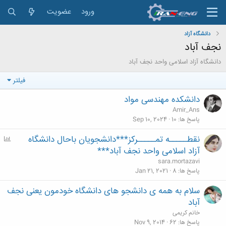
ورود
عضویت
دانشگاه آزاد
نجف آباد
دانشگاه آزاد اسلامی واحد نجف آباد
فیلتر
دانشکده مهندسی مواد
Amir_Ans
پاسخ ها
10
Sep 10, 2024
نقطـــــه تمـــــرکز***دانشجویان باحال دانشگاه
P
o
آزاد اسلامی واحد نجف آباد***
l
sara.mortazavi
l
پاسخ ها
8
Jan 21, 2021
سلام به همه ی دانشجو های دانشگاه خودمون یعنی نجف
آباد
خانم کریمی
پاسخ ها
62
Nov 9, 2014