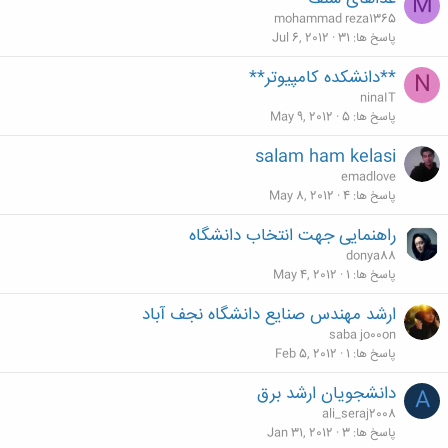
M
mohammad reza1365
پاسخ ها
31
Jul 6, 2012
**دانشکده کامپیوتر**
N
ninaIT
پاسخ ها
5
May 9, 2012
salam ham kelasi
emadlove
پاسخ ها
4
May 8, 2012
راهنمایی جهت انتخاب دانشگاه
donya88
پاسخ ها
1
May 4, 2012
ارشد مهندس صنایع دانشگاه نجف آباد
saba jo00on
پاسخ ها
1
Feb 5, 2012
دانشجويان ارشد برق
A
ali_seraj2008
پاسخ ها
3
Jan 31, 2012