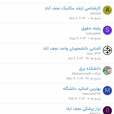
کارشناسی ارشد مکانیک نجف آباد
A
atamjid
پاسخ ها
0
Nov 8, 2014
رشته حقوق
S
solosalehi
پاسخ ها
1
Aug 19, 2014
آشنایی دانشجویان واحد نجف آباد
reza_1364
پاسخ ها
2K
Jun 6, 2014
دانشکده برق
Mohammad2007fun
پاسخ ها
42
Mar 12, 2014
بهترین اساتید دانشگاه
M
masoud1373
پاسخ ها
7
Feb 12, 2014
تراز پزشکی نجف اباد
B