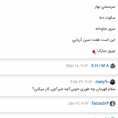
سرمستي بهار
سکوت دعا
سرور جاودانه
اين است هفت سين آريايي
نوروز مبارک
Mar 18, 2012
S H i M A
Feb 22, 2012
mary90
سلام قهرمان چه طوری خوبی؟چه خبر؟چی کار میکنی؟
Jan 21, 2012
farzad84