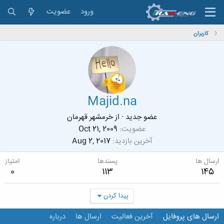
ورود
عضویت
کاربران
Majid.na
عضو جدید
·
از
خرمشهر قهرمان
عضویت
Oct 21, 2009
آخرین بازدید
Aug 2, 2017
ارسال ها
پسندها
امتیاز
0
113
145
پیدا کردن
ارسال های پروفایل
آخرین فعالیت
ارسال ها
درباره