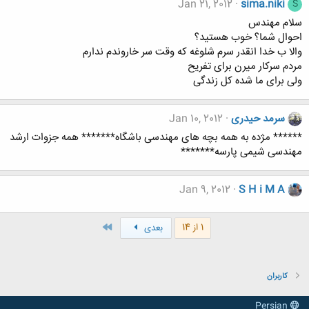
Jan 21, 2012
sima.niki
S
سلام مهندس
احوال شما؟ خوب هستید؟
والا ب خدا انقدر سرم شلوغه که وقت سر خاروندم ندارم
مردم سرکار میرن برای تفریح
ولی برای ما شده کل زندگی
سرمد حیدری
Jan 10, 2012
****** مژده به همه بچه های مهندسی باشگاه******* همه جزوات ارشد
مهندسی شیمی پارسه*******
Jan 9, 2012
S H i M A
آخر
1 از 14
بعدی
کاربران
Persian