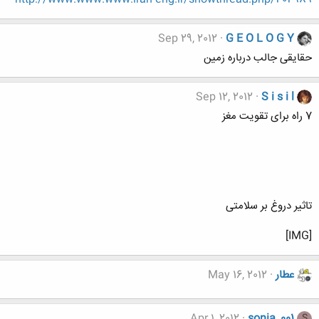
Sep 29, 2012
G E O L O G Y
حقایقی جالب درباره زمین
Sep 12, 2012
S i s i l
7 راه برای تقویت مغز
تاثیر دروغ بر سلامتی
[IMG]
عطار
May 16, 2012
Apr 1, 2012
sonia_001
S