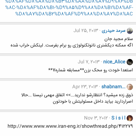
%D8%AF%D8%A8%D8%B3%D8%AA%D8%A7%D9%86%DB
%8C-%D8%AF%D8%B1-%D9%85%D9%88%D8%B1%D8%AF-
%D8%A7%D8%B2%D8%AF%D9%88%D8%A7%D8%AC
سرمد حیدری
Jul 25, 2013
سلام مجید جان
اگه ممکنه دیکشنری نانوتکنولوژی رو برام بفرست. لینکش خراب شده
Jul 7, 2013
nice_Alice
استعدا خودت رو محک بزن**مسابقه شماره7**
Apr 23, 2013
shabnam...
ذوق زده میشید؟ انتظارشو ندارید...>> اتفاق مهمی نیستا ...حالا
اصراردارید بیاید داخل مسئولیتش با خودتون
Nov 3, 2012
S i s i l
http://www.www.www.iran-eng.ir/showthread.php/412279