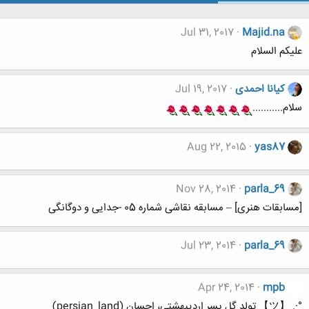
Jul 31, 2017
Majid.na
علیکم السلام
کیانا احمدی
Jul 19, 2017
سلام...........
Aug 22, 2015
yas87
Nov 28, 2014
parla_69
[مسابقات هنری] – مسابقه نقاشی شماره 05 -جدایی و دوگانگی
Jul 23, 2014
parla_69
Apr 24, 2014
mpb
°·. 【ツ】 تولد گل پسر اردیبهشتی، احسان (persian_land)