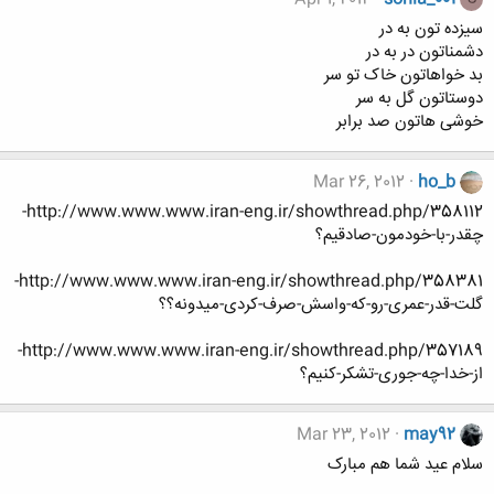
سیزده تون به در
دشمناتون در به در
بد خواهاتون خاک تو سر
دوستاتون گل به سر
خوشی هاتون صد برابر
Mar 26, 2012
ho_b
http://www.www.www.iran-eng.ir/showthread.php/358112-
چقدر-با-خودمون-صادقیم؟
http://www.www.www.iran-eng.ir/showthread.php/358381-
گلت-قدر-عمری-رو-که-واسش-صرف-کردی-میدونه؟؟
http://www.www.www.iran-eng.ir/showthread.php/357189-
از-خدا-چه-جوری-تشکر-کنیم؟
Mar 23, 2012
may92
سلام عید شما هم مبارک