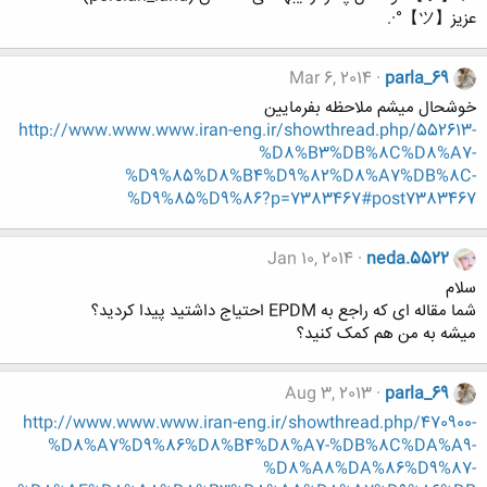
عزیز【ツ】°·.
Mar 6, 2014
parla_69
خوشحال میشم ملاحظه بفرمایین
http://www.www.www.iran-eng.ir/showthread.php/552613-
%D8%B3%DB%8C%D8%A7-
%D9%85%D8%B4%D9%82%D8%A7%DB%8C-
%D9%85%D9%86?p=7383467#post7383467
Jan 10, 2014
neda.5522
سلام
شما مقاله ای که راجع به EPDM احتیاج داشتید پیدا کردید؟
میشه به من هم کمک کنید؟
Aug 3, 2013
parla_69
http://www.www.www.iran-eng.ir/showthread.php/470900-
%D8%A7%D9%86%D8%B4%D8%A7-%DB%8C%DA%A9-
%D8%A8%DA%86%D9%87-