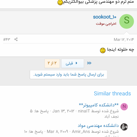
منم ترم دو مهندسی پزشکی بیوالکتریکم
sookoot_10
S
اخراجی موقت
#43
Mar 12, 2014
چه خلوته اینجا
اول
2 از 2
قبلی
برای ارسال پاسخ شما باید وارد سیستم شوید.
Similar threads
**دانشکده کامپیوتر**
N
شروع شده توسط ninaIT
Jan 13, 2012
پاسخ ها: 5
نجف آباد
دانشکده مهندسی مواد
شروع شده توسط Amir_Ans
Mar 8, 2009
پاسخ ها: 10