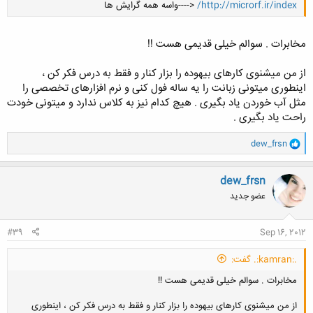
http://microrf.ir/index/
<----واسه همه گرایش ها
مخابرات . سوالم خیلی قدیمی هست !!
کلیک کنید تا باز شود...
از من میشنوی کارهای بیهوده را بزار کنار و فقط به درس فکر کن ،
اینطوری میتونی زبانت را یه ساله فول کنی و نرم افزارهای تخصصی را
مثل آب خوردن یاد بگیری . هیچ کدام نیز به کلاس ندارد و میتونی خودت
راحت یاد بگیری .
و
dew_frsn
ا
ک
ن
dew_frsn
ش
عضو جدید
ه
ا
:
#39
Sep 16, 2012
.:kamran:. گفت:
مخابرات . سوالم خیلی قدیمی هست !!
از من میشنوی کارهای بیهوده را بزار کنار و فقط به درس فکر کن ، اینطوری