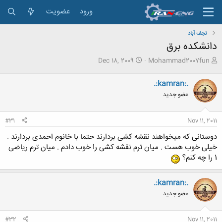
ورود
عضویت
نجف آباد
دانشکده برق
ش
ت
Dec 18, 2009
Mohammad2007fun
ر
ا
و
ر
.:kamran:.
ع
ی
عضو جدید
ک
خ
ن
ش
ن
ر
#31
Nov 11, 2011
د
و
ه
ع
دوستانی که میخواهند نقشه کشی بردارند حتما با خانوم احمدی بردارند .
م
خیلی خوب هست . میان ترم نقشه کشی را خوب دادم . میان ترم ریاضی
و
1 را چه کنم؟
ض
و
ع
.:kamran:.
عضو جدید
#32
Nov 11, 2011