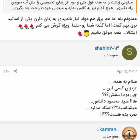
میتونی زبانت را یه ساله فول کنی و نرم افزارهای تخصصی را مثل آب خوردن
یاد بگیری . هیچ کدام نیز به کلاس ندارد و میتونی خودت راحت یاد بگیری .
ممنونم بله اما هم برق هم مواد نیاز شدیدی به زبان دارن یکی از اساتید
برق بهم گفت! اما گفته شما رو حتما اویزه گوش می کنم
کلیک کنید تا باز شود...
ایشالا... همه موفق بشیم
shahin2013
S
عضو جدید
#40
Apr 15, 2013
سلام به همه....
عزیزان کسی این...
چی بود اسمش؟؟؟
ها!! سید محمود دانشور...
میشناسید؟؟؟استاد مداره...
نمره بده هست؟؟؟!!
.:kamran:.
عضو جدید