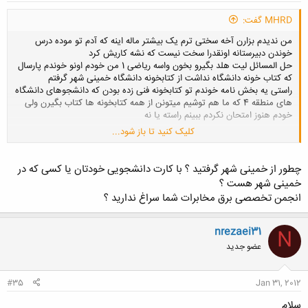
MHRD گفت:
من ندیدم بزارن آخه سختی ترم یک بیشتر ماله اینه که آدم تو موده درس
خوندن دبیرستانه اونقدرا سخت نیست که نشه کاریش کرد
حل المسائل لیت هلد بگیرو بخون واسه ریاضی 1 من خودم اونو خوندم پارسال
که کتاب خونه دانشگاه نداشت از کتابخونه دانشگاه خمینی شهر گرفتم
راستی یه بخش نامه خوندم تو کتابخونه فنی زده بودن که دانشجوهای دانشگاه
های منطقه 4 که ما هم توشیم میتونن از همه کتابخونه ها کتاب بگیرن ولی
خودم هنوز امتحان نکردم ببینم راسته یا نه
کلیک کنید تا باز شود...
سوالم اگه داری به نظر من بهتر اینه که یه انجمن تخصصی تو اون زمینه پیدا
کنی و بپرسی اینجوری آدمایی که به اون موضوع علاقه دارن و توش قوی
هستن جواب میدن
چطور از خمینی شهر گرفتید ؟ با کارت دانشجویی خودتان یا کسی که در
کسای هم که علاقه دارن معمولاً خیلی روان توضیح میدن و سعی میکنن کامل
خمینی شهر هست ؟
به طرف بفهمونن
انجمن تخصصی برق مخابرات شما سراغ ندارید ؟
nrezaei31
N
عضو جدید
#35
Jan 31, 2012
سلام