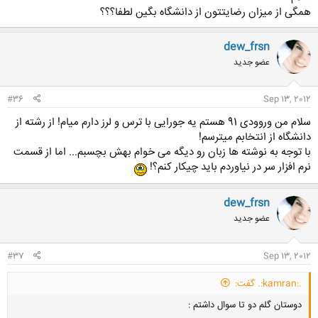
همگی از میزان رضایتتون از دانشگاه بگین لطفا؟؟؟
dew_frsn
عضو جدید
#36
Sep 13, 2012
سلام من وروودی 91 هستم یه جورایی با ترس و لرز دارم میام! از رشته از
دانشگاه از انتخابم میترسم!
با توجه به نوشته ها زبان رو دیگه می خوام بهش بچسبم... اما از قسمت
نرم افزار سر در نیاوردم باید چیکار کنم؟!
dew_frsn
عضو جدید
#37
Sep 13, 2012
.:kamran:. گفت:
دوستان گلم دو تا سوال داشتم :