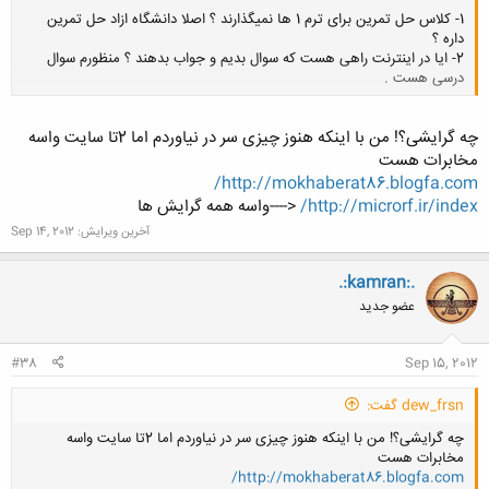
1- کلاس حل تمرین برای ترم 1 ها نمیگذارند ؟ اصلا دانشگاه ازاد حل تمرین
داره ؟
2- ایا در اینترنت راهی هست که سوال بدیم و جواب بدهند ؟ منظورم سوال
درسی هست .
کلیک کنید تا باز شود...
چه گرایشی؟! من با اینکه هنوز چیزی سر در نیاوردم اما 2تا سایت واسه
مخابرات هست
http://mokhaberat86.blogfa.com/
http://microrf.ir/index/
<----واسه همه گرایش ها
آخرین ویرایش:
Sep 14, 2012
.:kamran:.
عضو جدید
#38
Sep 15, 2012
dew_frsn گفت:
چه گرایشی؟! من با اینکه هنوز چیزی سر در نیاوردم اما 2تا سایت واسه
مخابرات هست
http://mokhaberat86.blogfa.com/