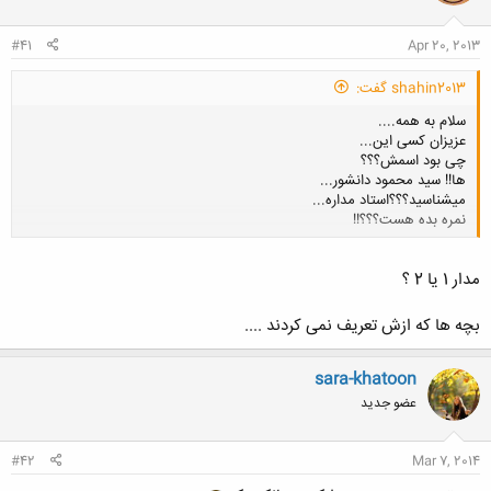
#41
Apr 20, 2013
shahin2013 گفت:
سلام به همه....
عزیزان کسی این...
چی بود اسمش؟؟؟
ها!! سید محمود دانشور...
میشناسید؟؟؟استاد مداره...
نمره بده هست؟؟؟!!
کلیک کنید تا باز شود...
مدار 1 یا 2 ؟
بچه ها که ازش تعریف نمی کردند ....
sara-khatoon
عضو جدید
#42
Mar 7, 2014