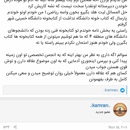
من ندیدم بزارن آخه سختی ترم یک بیشتر ماله اینه که آدم تو موده درس
کلیک کنید تا باز شود...
خوندن دبیرستانه اونقدرا سخت نیست که نشه کاریش کرد
حل المسائل لیت هلد بگیرو بخون واسه ریاضی 1 من خودم اونو خوندم
پارسال که کتاب خونه دانشگاه نداشت از کتابخونه دانشگاه خمینی شهر
گرفتم
راستی یه بخش نامه خوندم تو کتابخونه فنی زده بودن که دانشجوهای
دانشگاه های منطقه 4 که ما هم توشیم میتونن از همه کتابخونه ها کتاب
بگیرن ولی خودم هنوز امتحان نکردم ببینم راسته یا نه
سوالم اگه داری به نظر من بهتر اینه که یه انجمن تخصصی تو اون زمینه
پیدا کنی و بپرسی اینجوری آدمایی که به اون موضوع علاقه دارن و توش
قوی هستن جواب میدن
کسای هم که علاقه دارن معمولاً خیلی روان توضیح میدن و سعی میکنن
کامل به طرف بفهمونن
و
.:kamran:.
ا
ک
ن
.:kamran:.
ش
عضو جدید
ه
ا
:
#34
Nov 15, 2011