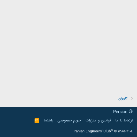
کاربران
Persian
ارتباط با ما
قوانین و مقرّرات
حریم خصوصی
راهنما
R
S
S
®
Iranian Engineers' Club
© 1385-1401.