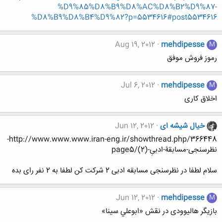
%D9%85%D8%B9%D8%AC%D8%B2%D9%87-
%D8%B9%D8%B4%D9%82?p=5534616#post5534616
Aug 19, 2012
mehdipesse
M
رموز فروش موفق
Jul 6, 2012
mehdipesse
M
اخلاق کاری
خیال شیشه ای
Jun 12, 2012
http://www.www.www.iran-eng.ir/showthread.php/366448-
نظرسنجی-مسابقۀ-ادبیِ-(2)/page5
سلام لطفا در نظرسنجی مسابقه ادبی 2 شرکت کن لطفا به 2 نفر رای بده
Jun 12, 2012
mehdipesse
M
بازیگر هالیوودی در نقش «ابوعلي سينا»