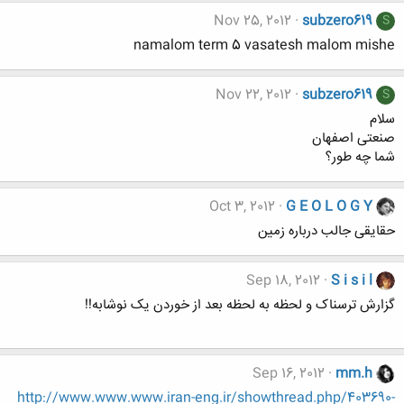
Nov 25, 2012
subzero619
S
namalom term 5 vasatesh malom mishe
Nov 22, 2012
subzero619
S
سلام
صنعتی اصفهان
شما چه طور؟
Oct 3, 2012
G E O L O G Y
حقایقی جالب درباره زمین
Sep 18, 2012
S i s i l
گزارش ترسناک و لحظه به لحظه بعد از خوردن یک نوشابه!!
Sep 16, 2012
mm.h
http://www.www.www.iran-eng.ir/showthread.php/403690-