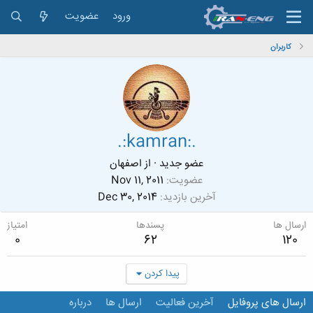
ورود
عضویت
کاربران
.:kamran:.
عضو جدید
·
از
اصفهان
عضویت
Nov 11, 2011
آخرین بازدید
Dec 30, 2014
ارسال ها
پسندها
امتیاز
0
62
120
پیدا کردن
ارسال های پروفایل
آخرین فعالیت
ارسال ها
درباره