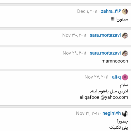
Dec 1, 2011
zahra_216
ممنون!!!!!
Nov 30, 2011
sara.mortazavi
Nov 29, 2011
sara.mortazavi
mamnoooon
Nov 27, 2011
ali-q
A
سلام
ادرس ميل ياهوم اينه:
aliqafooei@yahoo.com
Nov 21, 2011
negin17h
چطور؟
پلی تکنیک