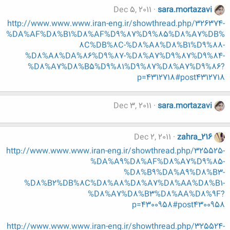
Dec 5, 2011
sara.mortazavi
http://www.www.www.iran-eng.ir/showthread.php/326374-
%DA%AF%D8%B1%D8%AF%D9%87%D9%85%D8%A7%DB%
8C%DB%8C-%D8%A8%D8%B1%D9%88-
%D8%A8%DA%86%D9%87-%D8%A7%D9%87%D9%84-
%D8%A7%D8%B5%D9%81%D9%87%D8%A7%D9%86?
p=4312718#post4312718
Dec 3, 2011
sara.mortazavi
Dec 2, 2011
zahra_216
http://www.www.www.iran-eng.ir/showthread.php/325525-
%DA%A9%D8%AF%D8%A7%D9%85-
%D8%B9%DA%A9%D8%B3-
%D8%B2%DB%8C%D8%A8%D8%A7%D8%AA%D8%B1-
%D8%A7%D8%B3%D8%AA%D8%9F?
p=4300958#post4300958
http://www.www.www.iran-eng.ir/showthread.php/325524-