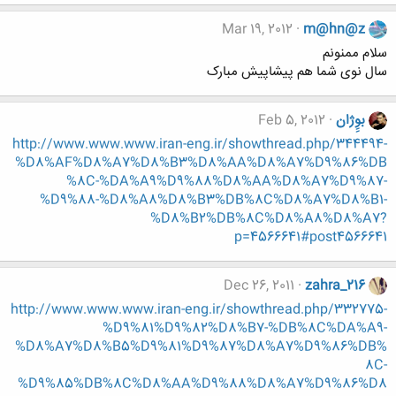
Mar 19, 2012
m@hn@z
سلام ممنونم
سال نوی شما هم پیشاپیش مبارک
بوِِژان
Feb 5, 2012
http://www.www.www.iran-eng.ir/showthread.php/344494-
%D8%AF%D8%A7%D8%B3%D8%AA%D8%A7%D9%86%DB
%8C-%DA%A9%D9%88%D8%AA%D8%A7%D9%87-
%D9%88-%D8%A8%D8%B3%DB%8C%D8%A7%D8%B1-
%D8%B2%DB%8C%D8%A8%D8%A7?
p=4566641#post4566641
Dec 26, 2011
zahra_216
http://www.www.www.iran-eng.ir/showthread.php/332775-
%D9%81%D9%82%D8%B7-%DB%8C%DA%A9-
%D8%A7%D8%B5%D9%81%D9%87%D8%A7%D9%86%DB%
8C-
%D9%85%DB%8C%D8%AA%D9%88%D8%A7%D9%86%D8