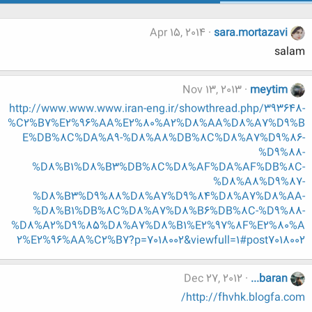
Apr 15, 2014
sara.mortazavi
salam
Nov 13, 2013
meytim
http://www.www.www.iran-eng.ir/showthread.php/393648-
%C2%B7%E2%96%AA%E2%80%A2%D8%AA%D8%A7%D9%B
E%DB%8C%DA%A9-%D8%A8%DB%8C%D8%A7%D9%86-
%D9%88-
%D8%B1%D8%B3%DB%8C%D8%AF%DA%AF%DB%8C-
%D8%A8%D9%87-
%D8%B3%D9%88%D8%A7%D9%84%D8%A7%D8%AA-
%D8%B1%DB%8C%D8%A7%D8%B6%DB%8C-%D9%88-
%D8%A2%D9%85%D8%A7%D8%B1%E2%97%8F%E2%80%A
2%E2%96%AA%C2%B7?p=7018002&viewfull=1#post7018002
Dec 27, 2012
...baran
http://fhvhk.blogfa.com/