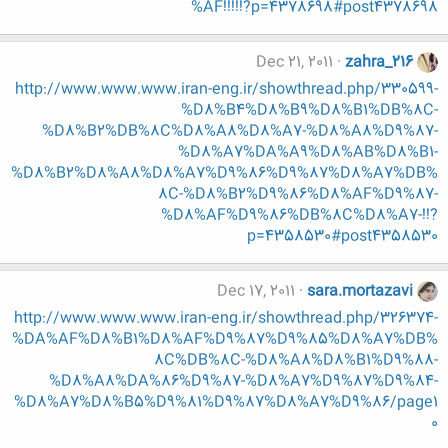
%AF!!!!!?p=4378698#post4378698
Dec 21, 2011
zahra_216
http://www.www.www.iran-eng.ir/showthread.php/330599-
%D8%B4%D8%B9%D8%B1%DB%8C-
%D8%B2%DB%8C%D8%A8%D8%A7-%D8%A8%D9%87-
%D8%A7%DA%A9%D8%AB%D8%B1-
%D8%B2%D8%A8%D8%A7%D9%86%D9%87%D8%A7%DB%
8C-%D8%B2%D9%86%D8%AF%D9%87-
%D8%AF%D9%86%DB%8C%D8%A7-!!?
p=4358530#post4358530
Dec 17, 2011
sara.mortazavi
http://www.www.www.iran-eng.ir/showthread.php/326374-
%DA%AF%D8%B1%D8%AF%D9%87%D9%85%D8%A7%DB%
8C%DB%8C-%D8%A8%D8%B1%D9%88-
%D8%A8%DA%86%D9%87-%D8%A7%D9%87%D9%84-
%D8%A7%D8%B5%D9%81%D9%87%D8%A7%D9%86/page1
0