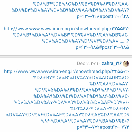
%D8%B4%DB%8C%D8%B7%D9%86%D8%AA-
%D8%B3%D8%A7%D8%B9%D8%AA-%D9%87%D8%A7?
p=4300928#post4300928
http://www.www.www.iran-eng.ir/showthread.php/325527-
%D8%B9%DA%A9%D8%B3-%D9%87%D8%A7%DB%8C-
%D8%AC%D8%A7%D9%84%D8%A8.......?
p=4300985#post4300985
Dec 2, 2011
zahra_216
http://www.www.www.iran-eng.ir/showthread.php/325504-
%D8%B7%D8%B1%D8%A7%D8%AD%DB%8C-
%D8%A8%D8%A7-
%D9%85%DA%86%D8%A7%D9%84%D9%87-
%DA%A9%D8%B1%D8%AF%D9%86-%D8%8C-
%D8%AA%D8%A7-%DA%A9%D8%B1%D8%AF%D9%86-
%D9%88-%D8%AE%D8%B7-
%D8%A7%D9%86%D8%AF%D8%A7%D8%AE%D8%AA%D9
%86-%DA%A9%D8%A7%D8%BA%D8%B0?
p=4300772#post4300772