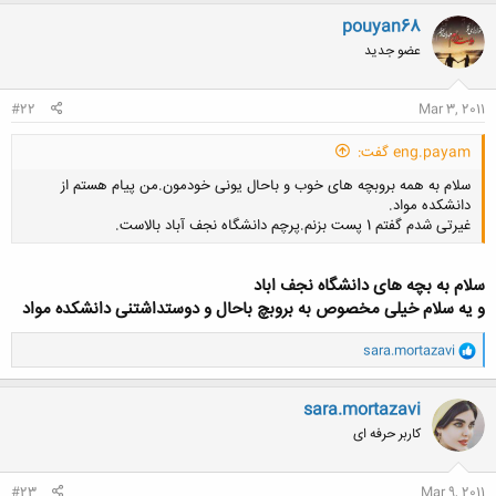
pouyan68
عضو جدید
#22
Mar 3, 2011
eng.payam گفت:
سلام به همه بروبچه های خوب و باحال یونی خودمون.من پیام هستم از
دانشکده مواد.
غیرتی شدم گفتم 1 پست بزنم.پرچم دانشگاه نجف آباد بالاست.
سلام
به بچه های دانشگاه نجف اباد
و یه سلام خیلی مخصوص به بروبچ باحال و دوستداشتنی دانشکده مواد
کلیک کنید تا باز شود...
و
sara.mortazavi
ا
ک
ن
sara.mortazavi
ش
کاربر حرفه ای
ه
ا
:
#23
Mar 9, 2011