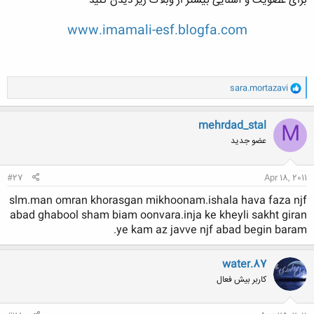
برای عضویت و آشنایی بیشتر از وبلاگ زیر دیدن کنید
www.imamali-esf.blogfa.com
و
sara.mortazavi
ا
ک
ن
mehrdad_stal
M
ش
عضو جدید
ه
ا
:
#27
Apr 18, 2011
slm.man omran khorasgan mikhoonam.ishala hava faza njf
abad ghabool sham biam oonvara.inja ke kheyli sakht giran
ye kam az javve njf abad begin baram.
water.87
کاربر بیش فعال