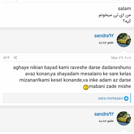
salam
من ای تی میخونم
کیه؟
sandra92
عضو جدید
#24
Mar 27, 2011
aghaye nikian bayad kami raveshe darse dadaneshuno
avaz konan,ya shayadam mesalairo ke sare kelas
mizanan!kami kesel konande,va inke adam az darse
mabani zade mishe
و
sara.mortazavi
ا
ک
ن
sandra92
ش
عضو جدید
ه
ا
: