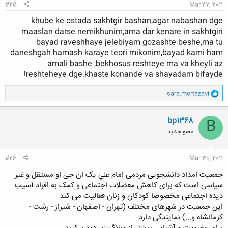
#25
Mar 27, 2011
khube ke ostada sakhtgir bashan,agar nabashan dge
maaslan darse nemikhunim,ama dar kenare in sakhtgiri
bayad raveshhaye jelebiyam gozashte beshe,ma tu
daneshgah hamash karaye teori mikonim,bayad kami ham
amali bashe ,bekhosus reshteye ma va kheyli az
reshteheye dge.khaste konande va shayadam bifayde!
و
sara.mortazavi
ا
ک
ن
bp1368
B
ش
عضو جدید
ه
ا
:
#26
Mar 30, 2011
جمعيت امداد دانشجویی مردمی امام علي یک ان جی او مستقل و غیر
سیاسی است که برای کاهش معضلات اجتماعی و کمک به افراد آسیب
دیده اجتماعی مخصوصا کودکان و زنان فعالیت می کند​
این جمعیت در شهرهای مختلف (تهران - اصفهان - شیراز - رشت -
کرمانشاه و...) نمایندگی دارد​