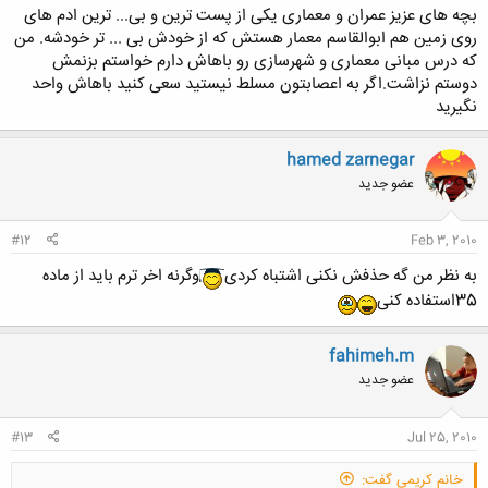
بچه های عزیز عمران و معماری یکی از پست ترین و بی... ترین ادم های
روی زمین هم ابوالقاسم معمار هستش که از خودش بی ... تر خودشه. من
که درس مبانی معماری و شهرسازی رو باهاش دارم خواستم بزنمش
دوستم نزاشت.اگر به اعصابتون مسلط نیستید سعی کنید باهاش واحد
نگیرید
hamed zarnegar
عضو جدید
#12
Feb 3, 2010
به نظر من گه حذفش نکنی اشتباه کردی
وگرنه اخر ترم باید از ماده
35استفاده کنی
fahimeh.m
عضو جدید
#13
Jul 25, 2010
خانم کریمی گفت: