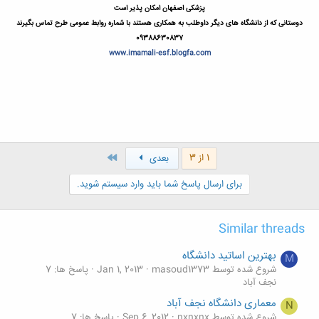
پزشکی اصفهان امکان پذیر است
دوستانی که از دانشگاه های دیگر داوطلب به همکاری هستند با شماره روابط عمومی طرح تماس بگیرند
09388630837
www.imamali-esf.blogfa.com
آخر
1 از 3
بعدی
برای ارسال پاسخ شما باید وارد سیستم شوید.
Similar threads
بهترین اساتید دانشگاه
M
شروع شده توسط masoud1373
Jan 1, 2013
پاسخ ها: 7
نجف آباد
معماری دانشگاه نجف آباد
N
شروع شده توسط nxnxnx
Sep 6, 2012
پاسخ ها: 7