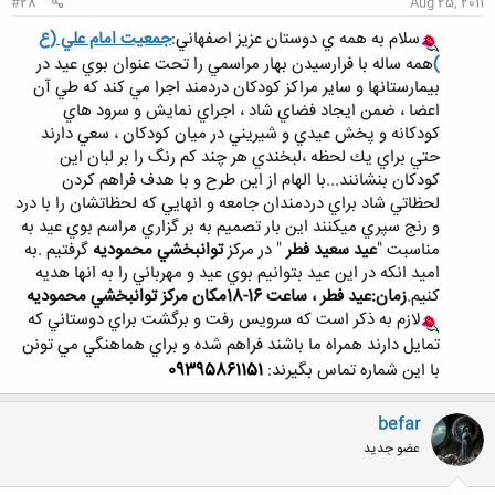
#28
Aug 25, 2011
سلام به همه ي دوستان عزيز اصفهاني:
جمعيت امام علي (ع
)
همه ساله با فرارسيدن بهار مراسمي را تحت عنوان بوي عيد در
بيمارستانها و ساير مراكز كودكان دردمند اجرا مي كند كه طي آن
اعضا ، ضمن ايجاد فضاي شاد ، اجراي نمايش و سرود هاي
كودكانه و پخش عيدي و شيريني در ميان كودكان ، سعي دارند
حتي براي يك لحظه ،لبخندي هر چند كم رنگ را بر لبان اين
كودكان بنشانند...با الهام از اين طرح و با هدف فراهم كردن
لحظاتي شاد براي دردمندان جامعه و انهايي كه لحظاتشان را با درد
و رنج سپري ميكنند اين بار تصميم به بر گزاري مراسم بوي عيد به
مناسبت "
عيد سعيد فطر
" در مركز
توانبخشي محموديه
گرفتيم .به
اميد انكه در اين عيد بتوانيم بوي عيد و مهرباني را به انها هديه
كنيم.
زمان:عيد فطر ، ساعت 16-18مكان مركز توانبخشي محموديه
لازم به ذكر است كه سرويس رفت و برگشت براي دوستاني كه
تمايل دارند همراه ما باشند فراهم شده و براي هماهنگي مي تونن
با اين شماره تماس بگيرند:
09395861151
befar
عضو جدید