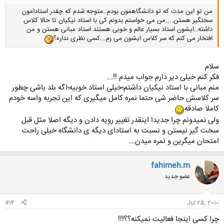
من تو این مدت که تو دانشگاهمون بودم..متوجه شدم که چقدر استادامون
سختگیر هستن....من می خواستم بدونم کی با استاد نیکیان تا حالا کلاس
داشته..ایشون استاد بسیار عالم و خوبی هستند استاد مبانی هستن و من
افتخار می کنم که سر کلاس ایشون می رم...کسی نظری نداره؟
سلام
فکر کنم خیلی دیر دارم جواب میدم !!...
منم مبانی با استاد نیکیان داشتم؛خیلی استاد خوبیه؛اگه بلد باشی چطور
سر کلاسش حاضر شی حتما نمره کامل میگیری که این تجربه واسه خودم
کاملا صادقه
ولی نمیدونم چرا جدیدا اینقدر تغییر رویه دادن و دیگه اصلا مثل قبل
سخت گیر نیستن و نسبت به استادای دیگه ی دانشگاه خیلی راحت
امتحان میگرین و نمره میدن...
fahimeh.m
عضو جدید
#14
Jul 25, 2010
چرا کسی اینجا فعالیت نمیکنه؟؟!!!