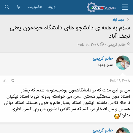
ورود
عضویت
نجف آباد
سلام به همه ی دانشجو های دانشگاه خودمون یعنی
نجف آباد
ش
ت
خانم کریمی
Feb 19, 2008
ر
ا
و
ر
خانم کریمی
ع
ی
عضو جدید
ک
خ
ن
ش
ن
ر
#1
Feb 19, 2008
د
و
ه
ع
من تو این مدت که تو دانشگاهمون بودم..متوجه شدم که چقدر
م
استادامون سختگیر هستن....من می خواستم بدونم کی با استاد نیکیان
و
تا حالا کلاس داشته..ایشون استاد بسیار عالم و خوبی هستند استاد مبانی
ض
هستن و من افتخار می کنم که سر کلاس ایشون می رم...کسی نظری
و
ع
نداره؟
خانم کریمی