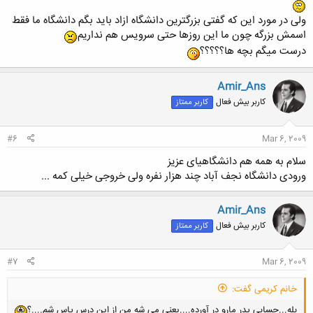
ولی در مورد این که گفتی بزرگترین دانشگاه ازاد باید بگم دانشگاه ما فقط
اسمش بزرگه چون ما این روزها حتی سرویس هم نداریم
درست میگم بچه ها؟؟؟؟؟
Amir_Ans
کاربر بیش فعال
کاربر ممتاز
#6
Mar 6, 2009
سلام به همه هم دانشگاهیای عزیز
ورودی دانشگاه نجف آباد چند هزار نفره ولی خروجی خیلی کمه ...
Amir_Ans
کاربر بیش فعال
کاربر ممتاز
#7
Mar 6, 2009
خانم کریمی گفت:
بله...حسابی پدر مارو در آورده....یعنی می شه من از این درس پاس شم....؟