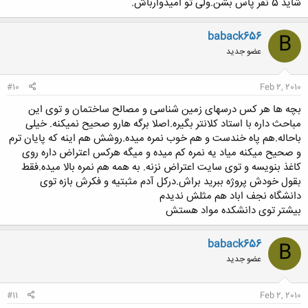
شاید 5 نفر پاس بشن.ولی تو امیدوارباش.
baback656
B
عضو جدید
#10
Feb 2, 2010
بچه ها هر کس درسهای زمین شناسی و مصالح ساختمان و توی این
مباحث داره با استاد کلانتر بگیره.اصلا برگه هارو صحیح نمیکنه. خیلی
باحاله.هم پاه خندست و هم خوب نمره میده.روشش هم اینه که پایان ترم
و صحیح میکنه میاد یه نمره کم میده و میگه هرکس اعتراض داره روی
کاغذ بنویسه و توی سایت اعتراض نزنه. به همه هم نمره بالا میده.فقط
بقول خودش پروژه ببرید براش.درکل آدم مثبتیه و فکرش بازه توی
دانشگاه نجف اباد هم مثلش ندیدم
بیشتر توی دانشکده مواد هستش
baback656
B
عضو جدید
#11
Feb 2, 2010