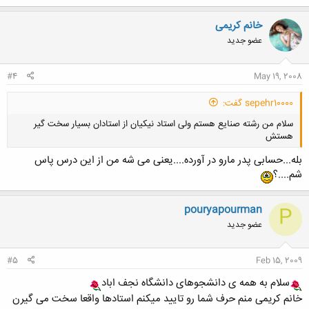
خانم کریمی
عضو جدید
#4
May 19, 2008
sepehr10000 گفت:
سلام من رشته صنایع هستم ولی استاد نیکیان از استادان بسیار سخت گیر
هستش
بله...حسابی پدر مارو در آورده....یعنی می شه من از این درس پاس
شم....؟
pouryapourman
P
کلیک کنید تا باز شود...
عضو جدید
#5
Feb 15, 2009
سلام به همه ی دانشجوهای دانشگاه نجف اباد
خانم کریمی منم حرف شما رو تایید میکنم استادها واقعا سخت می گیرن