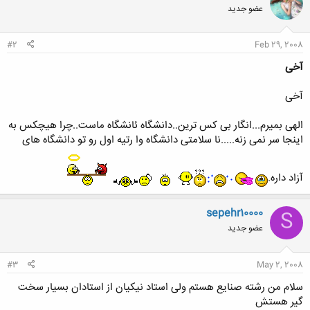
عضو جدید
#2
Feb 29, 2008
آخی
آخی
الهی بمیرم...انگار بی کس ترین..دانشگاه ئانشگاه ماست..چرا هیچکس به
اینجا سر نمی زنه.....نا سلامتی دانشگاه وا رتیه اول رو تو دانشگاه های
آزاد داره.
sepehr10000
S
عضو جدید
#3
May 2, 2008
سلام من رشته صنایع هستم ولی استاد نیکیان از استادان بسیار سخت
گیر هستش