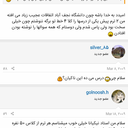
امیدد به خدا باشه چون دانشگاه نجف آباد اتفاقات عجیب زیاد می افته
من 2 ترم پیش یکی از درسها را کلاَ 4 خط تو برگه ننوشتم چون خیلی
سخت بود ولی پاس شدم ولی دوستام که همه سوالها را نوشته بودن
افتادن
silver_85
عضو جدید
#8
Mar 8, 2009
سلام چی
درس می ده این ناکیان؟
golnoosh.h
عضو جدید
#9
Mar 18, 2009
سلام.من استاد نیکیانا خیلی خوب میشناسم.هر ترم از کلاس 50 نفره