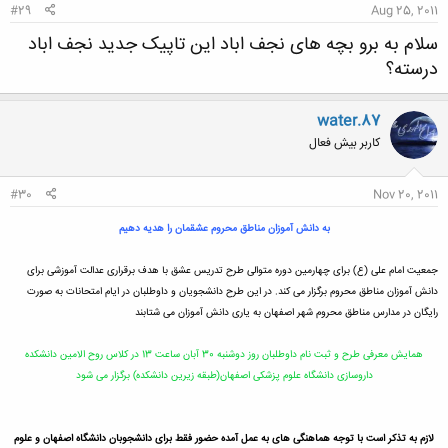
#29
Aug 25, 2011
سلام به برو بچه های نجف اباد این تاپیک جدید نجف اباد
درسته؟
water.87
کاربر بیش فعال
#30
Nov 20, 2011
به دانش آموزان مناطق محروم عشقمان را هدیه دهیم
جمعیت امام علی (ع) برای چهارمین دوره متوالی طرح تدریس عشق با هدف برقراری عدالت آموزشی برای
دانش آموزان مناطق محروم برگزار می کند. در این طرح دانشجویان و داوطلبان در ایام امتحانات به صورت
رایگان در مدارس مناطق محروم شهر اصفهان به یاری دانش آموزان می شتابند
همایش معرفی طرح و ثبت نام داوطلبان روز دوشنبه 30 آبان ساعت 13 در کلاس روح الامین دانشکده
داروسازی دانشگاه علوم پزشکی اصفهان(طبقه زیرین دانشکده) برگزار می شود
ل
ازم به تذکر است با توجه هماهنگی های به عمل آمده حضور فقط برای دانشجوبان دانشگاه اصفهان و علوم