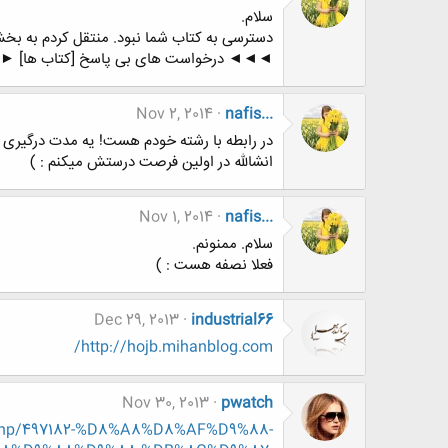
سلام.
دسترسی به کتاب شما نبود. منتقل کردم به بخش
◄◄◄ درخواست های بی پاسخ [کتاب ها] 
Nov 2, 2014
nafis...
در رابطه با رشته خودم هست! یه مدت درگیری کا
انشالله در اولین فرصت درستش میکنم : )
Nov 1, 2014
nafis...
سلام. ممنونم.
فعلا نصفه هست : )
Dec 29, 2013
industrial66
http://hojb.mihanblog.com/
Nov 30, 2013
pwatch
d.php/497182-%D8%A8%D8%AF%D9%88-