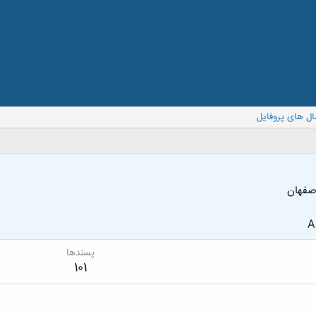
ال های پروفایل
اصفهان
A
پسندها
101