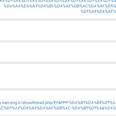
88%D9%88%D9%88%D9%88%D9%88%D9%88%D9%88%D9%8
%D8%A8%D8%A7%D8%B1-%D8%AF%DB%8C%D8%AF%D9%8
%D9%86%D8%AF%
w.iran-eng.ir/showthread.php/465643-%D8%B9%D8%B6%
C%D9%87%D8%A7%D8%AF%DB%8C-%D8%B9%D9%85%D8%A7