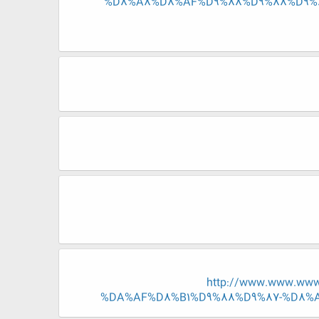
%D8%A8%D8%AF%D9%88%D9%88%D9%
http://www.www.ww
%DA%AF%D8%B1%D9%88%D9%87-%D8%A