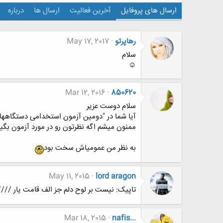
ارسال های پروفایل
آخرین فعالیت
ارسال ها
درباره
رهاپرتو
May 17, 2017
سلام
☺
Mar 12, 2016
850620
سلام دوست عزیر
آیا شما در "دومین آزمون استخدامی دستگاهها
ممنون میشم اگه نظرتون رو در مورد آزمون بگید
به نظر من عمومیاش سخت بود
May 11, 2015
lord aragon
تاپیک: نیست بر لوح دلم جز الف قامت یار ///
Mar 18, 2015
nafis...