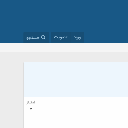
ورود
عضویت
جستجو
امتیاز
0