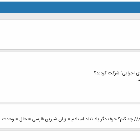
ی اجرایی" شرکت کردید؟
.
/// چه کنم؟ حرف دگر یاد نداد استادم = زبان شیرین فارسی = خال = وحدت