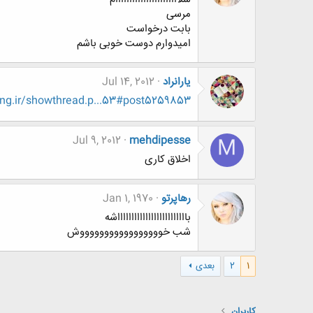
مرسی
بابت درخواست
امیدوارم دوست خوبی باشم
یارانراد
Jul 14, 2012
ng.ir/showthread.p...53#post5259853
Jul 9, 2012
mehdipesse
M
اخلاق کاری
رهاپرتو
Jan 1, 1970
باااااااااااااااااااااااااشه
شب خوووووووووووووووووش
1
2
بعدی
کاربران