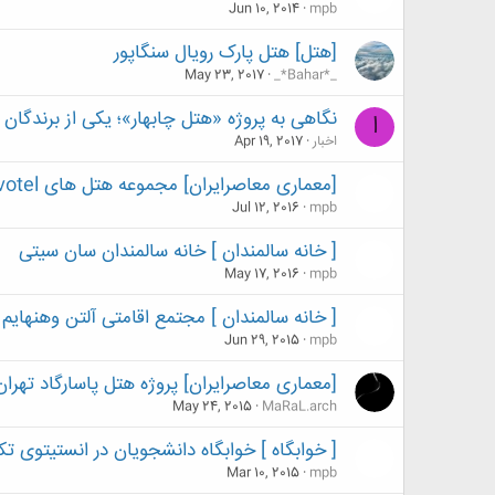
Jun 10, 2014
mpb
[هتل] هتل پارک رویال سنگاپور
May 23, 2017
_*Bahar*_
نگاهی به پروژه‌ «هتل چابهار»؛ یکی از برندگان جایزه “n Award 2017
ا
اخبار
Apr 19, 2017
[معماری معاصرایران] مجموعه هتل های Ibis-Novotel فرودگاه امام
Jul 12, 2016
mpb
[ خانه سالمندان ] خانه سالمندان سان سیتی
May 17, 2016
mpb
[ خانه سالمندان ] مجتمع اقامتی آلتن وهنهایم
Jun 29, 2015
mpb
[معماری معاصرایران] پروژه هتل پاسارگاد تهرا
May 24, 2015
MaRaL.arch
[ خوابگاه ] خوابگاه دانشجویان در انستیتوی
Mar 10, 2015
mpb