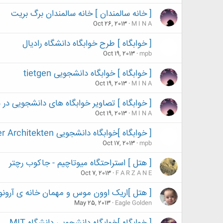
[ خانه سالمندان ] خانه سالمندان برگ بریت
Oct 26, 2013
M I N A
[ خوابگاه ] طرح خوابگاه دانشگاه رادیال
Oct 19, 2013
mpb
[ خوابگاه ] خوابگاه دانشجویی tietgen
Oct 19, 2013
M I N A
[ خوابگاه ] تصاویر خوابگاه های دانشجویی در 
Oct 19, 2013
M I N A
[ خوابگاه ]خوابگاه دانشجویی Nickl & Partner Architekten
Oct 17, 2013
mpb
[ هتل ] استراحتگاه میوتاچیم - جاکوب رچتر
Oct 7, 2013
F A R Z A N E
[ هتل ]اریک اوون موس و مهمان خانه ی آرون
May 25, 2013
Eagle Golden