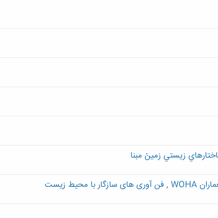
ختارهاي زيستي زمينْ مبنا
 محیط زیست