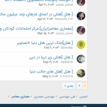
[ خوابگاه ]خوابگاه دانشجویی دانشگاه MIT
Apr 21, 2013
sanaz_panel
[ هتل ]هتلی در اعماق غارهای چند میلیون سال
Apr 12, 2013
Hosse!N_206
[معماری معاصرایران]:مرکز اجتماعات کودکان و.
Mar 15, 2013
sanaz_panel
[ هتل]خنک ترین هتل دنیا +تصاویر
B
Feb 9, 2013
bbmmbb
[ هتل ]هتلی زیر دریا در دبی
Sep 19, 2012
hadi1525
[ هتل ]هتل های جالب دنیا
May 11, 2012
V A N D A
1
2
بعدی
انجمن
فنی مهندسی
مهندسی معماری
معماری معاصر