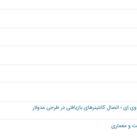
وی اِی ؛ اتصال کانتینرهای بازیافتی در طرحی مدولار
عت و معماری