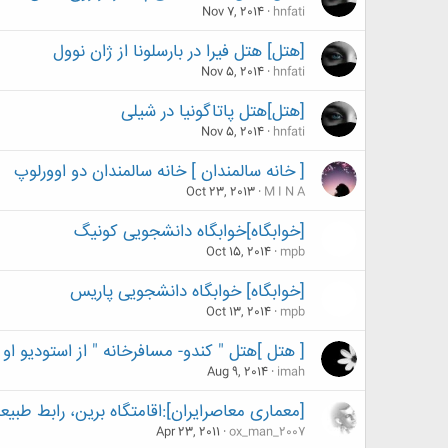
Nov 7, 2014
hnfati
[هتل] هتل فیرا در بارسلونا از ژان نوول
Nov 5, 2014
hnfati
[هتل]هتل پاتاگونیا در شیلی
Nov 5, 2014
hnfati
[ خانه سالمندان ] خانه سالمندان دو اوورلوپ
Oct 23, 2013
M I N A
[خوابگاه]خوابگاه دانشجویی کونیگ
Oct 15, 2014
mpb
[خوابگاه] خوابگاه دانشجویی پاریس
Oct 13, 2014
mpb
[ هتل ]هتل " کندو- مسافرخانه " از استودیو او 
Aug 9, 2014
imah
[معماری معاصرایران]:اقامتگاه برین، رابط طبی
Apr 23, 2011
ox_man_2007