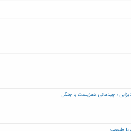
 ديزابن ؛ چيدماني همزيست با جنگل
ی با طبیعت