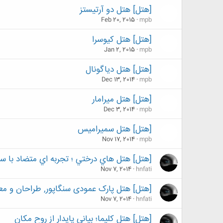
[هتل] هتل دو آرتیستز
Feb 20, 2015
mpb
[هتل] هتل کیوسرا
Jan 2, 2015
mpb
[هتل] هتل دیاگونال
Dec 13, 2014
mpb
[هتل] هتل میرامار
Dec 3, 2014
mpb
[هتل] هتل سمیرامیس
Nov 17, 2014
mpb
[هتل] هتل هاي درختي ؛ تجربه اي متضاد با سا
Nov 7, 2014
hnfati
[هتل] هتل پارک عمودی سنگاپور, طراحان و معماران WOHA , فن آوری های سازگار با
Nov 7, 2014
hnfati
[هتل] هتل کلیما؛ بیانی پایدار از روح مکان