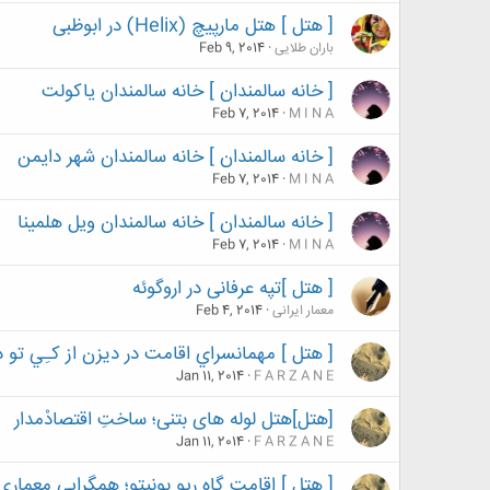
[ هتل ] هتل مارپیچ (Helix) در ابوظبی
باران طلایی
Feb 9, 2014
[ خانه سالمندان ] خانه سالمندان یاکولت
Feb 7, 2014
M I N A
[ خانه سالمندان ] خانه سالمندان شهر دایمن
Feb 7, 2014
M I N A
[ خانه سالمندان ] خانه سالمندان ویل هلمینا
Feb 7, 2014
M I N A
[ هتل ]تپه عرفانی در اروگوئه
معمار ایرانی
Feb 4, 2014
[ هتل ] مهمانسراي اقامت در ديزن از كـِي تو
Jan 11, 2014
F A R Z A N E
[هتل]هتل لوله های بتنی؛ ساختِ اقتصادْمدار
Jan 11, 2014
F A R Z A N E
[ هتل ] اقامت گاه ریو بونیتو؛ همگرایی معمار