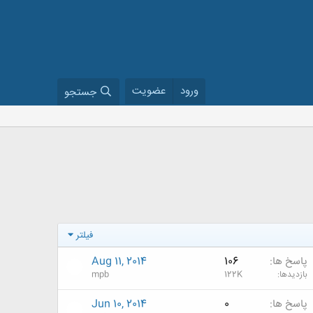
ورود
عضویت
جستجو
فیلتر
پاسخ ها
106
Aug 11, 2014
بازدیدها
122K
mpb
پاسخ ها
0
Jun 10, 2014