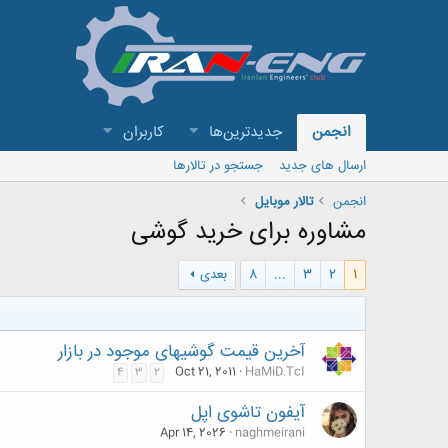
انجمن
جدیدترین‌ها
کاربران
ارسال های جدید
جستجو در تالارها
انجمن
تالار موبايل
مشاوره برای خرید گوشی
1
2
3
...
8
بعدی
آخرین قیمت گوشیهای موجود در بازار
Oct 21, 2011
HaMiD.TcI
4
3
2
آیفون تاشوی اپل
Apr 14, 2026
naghmeirani