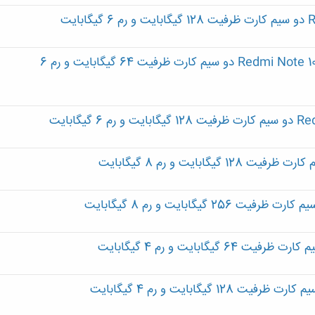
گوشی موبایل شیائومی مدل Redmi Note 10 pro M2101K6G دو سیم‌ کارت ظرفیت 64 گیگابایت و رم 6