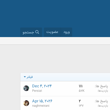
ورود
عضویت
جستجو
فیلتر
پاسخ ها
111
Dec 4, 2024
بازدیدها
57K
Persia1
پاسخ ها
2
Apr 15, 2026
بازدیدها
137
naghmeirani