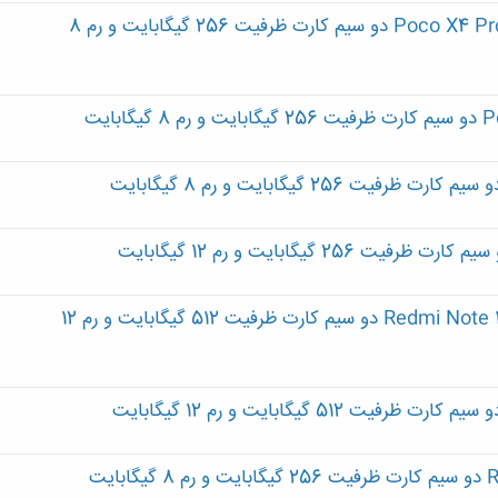
گوشی موبایل شیائومی مدل Poco X4 Pro 5G 2201116PG دو سیم کارت ظرفیت 256 گیگابایت و رم 8
گوشی موبایل شیائومی مدل Redmi Note 13 Pro Plus 5G دو سیم کارت ظرفیت 512 گیگابایت و رم 12