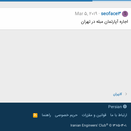
Mar 5, 2019
seoface3
S
اجاره آپارتمان مبله در تهران
کاربران
Persian
ارتباط با ما
قوانین و مقرّرات
حریم خصوصی
راهنما
R
S
S
®
Iranian Engineers' Club
© 1385-1401.