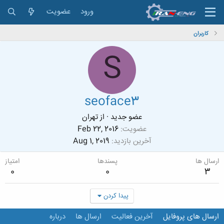
ورود
عضویت
کاربران
S
seoface3
عضو جدید
·
از
تهران
عضویت
Feb 22, 2016
آخرین بازدید
Aug 1, 2019
ارسال ها
پسندها
امتیاز
0
0
3
پیدا کردن
ارسال های پروفایل
آخرین فعالیت
ارسال ها
درباره