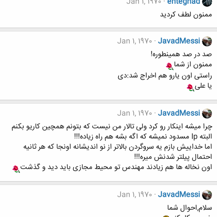
Jan 1, 1970
enteghad
ممنون لطف کردید
Jan 1, 1970
JavadMessi
صد در صد همینطوره!
ممنون از شما
راستی اون یارو هم اخراج شد:دی
یا علی
Jan 1, 1970
JavadMessi
چرا میشه اینکار رو کرد ولی تالار من نیست که بتونم همچین کاریو بکنم
البته Ip مسدود نمیشه که اگه بشه هم راه زیاده!!!
اما خداییش بازم یه سروگردن بالاتر از نو اندیشانه اونجا که هر ثانیه
احتمال پیلتر شدنش میره!!!
اون نخاله ها هم زیادند مهندس تو محیط مجازی باید دید و گذشت
Jan 1, 1970
JavadMessi
سلام,احوال شما