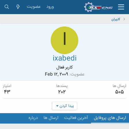
ورود
عضویت
کاربران
I
ixabedi
کاربر فعال
عضویت
Feb 12, 2009
ارسال ها
پسندها
امتیاز
43
202
505
پیدا کردن
ارسال های پروفایل
آخرین فعالیت
ارسال ها
درباره