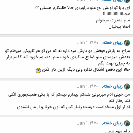
ای بابا تو اولش لج منو دراوردی حالا طلبکارم هستی ؟؟
عجبااااااااااااااااا
منم معذرت میخوام
اصلا بیخیال
زیبای خفته.
Jan 1, 1970
مزاح یه بارش فوقش دو بارش مزه داره نه که من تو هر تاپیکی میرفتم تو
بعدش میومدی منو ضایع میکردی خوب منم اعصابم خورد شد گفتم بزار
یه چیزی بهت بگم
حالا این دفعرو اشکال نداره ولی دیگه ازین کارا نکن
زیبای خفته.
Jan 1, 1970
من خیلی ادم مهربونی هستم بیمارم نیستم که با یکی همینجوری الکی
تند رفتار کنم
تو از اول میخواست درست رفتار کنی که اون حرفارو از من نشنوی
زیبای خفته.
Jan 1, 1970
برام مهم نیس