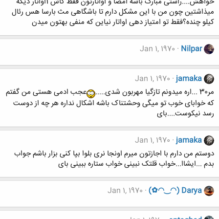
خواهش....راستی مبارک باشه امضا و اواتارتون فقط کاش 1اواتار دیگه
میذاشتین چون من با این مشکل دارم تا باشگاهی مث بارسا هس رئال
کیلو چنده؟فقط تو امتیاز دهی اواتار نیاین که منفی بهتون میدن
Jan 1, 1970
Nilpar
Jan 1, 1970
jamaka
مر30 ...اره میدونم تازگیا مهربون شدی.....
عجب ادمی هستی من گفتم
که خوابای خوب تو میگی وحشتناک باشه اشکال نداره هر چه از دوست
رسد نیکوست....بای
Jan 1, 1970
jamaka
دوستم من دارم با اجازتون میرم اونجا نری بلوا بپا کنی بزار باشم جواب
بدم ...ایشاا...خواب قلتک نبینی خواب ستاره ببینی بای
Jan 1, 1970
(✿◠‿◠) Darya