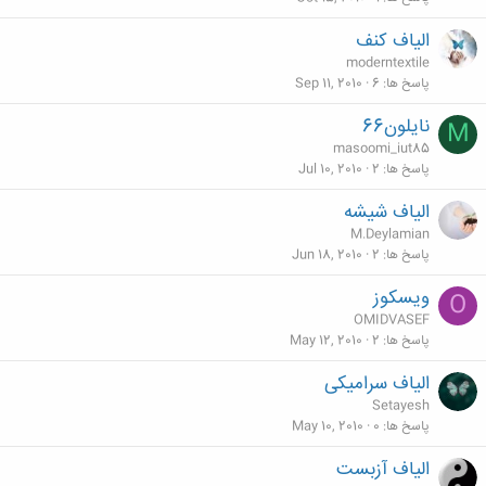
الياف كنف
moderntextile
پاسخ ها
6
Sep 11, 2010
نايلون66
M
masoomi_iut85
پاسخ ها
2
Jul 10, 2010
الیاف شیشه
M.Deylamian
پاسخ ها
2
Jun 18, 2010
ويسكوز
O
OMIDVASEF
پاسخ ها
2
May 12, 2010
الیاف سرامیکی
Setayesh
پاسخ ها
0
May 10, 2010
الیاف آزبست