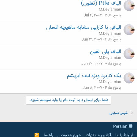
الیاف Ptfe (تفلون)
M.Deylamian
پاسخ ها
3
Jul 4, 2007
الیافی با کارایی مشابه ماهیچه انسان
M.Deylamian
پاسخ ها
6
Jun 21, 2007
الیاف پلی الفین
M.Deylamian
پاسخ ها
0
Jun 20, 2007
یک کاربرد ویژه لیف ابریشم
M.Deylamian
پاسخ ها
4
Jun 8, 2007
شما برای ارسال باید ثبت نام یا وارد سیستم شوید.
شیمی نساجی
Persian
ارتباط با ما
قوانین و مقرّرات
حریم خصوصی
راهنما
R