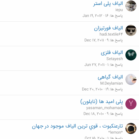
الیاف پلی استر
iepu
پاسخ ها
16
Jan 19, 2012
الیاف فورتیزان
hadi.textile64
پاسخ ها
9
Dec 17, 2011
الیاف فلزی
Setayesh
پاسخ ها
1
Jun 27, 2011
الیاف گیاهی
M.Deylamian
پاسخ ها
19
Dec 20, 2010
پلی امید ها (نایلون)
Y
yasaman_mohamadi
پاسخ ها
9
Dec 18, 2010
تارعنکبوت ، قوي ترين الياف موجود در جهان
*lemon*
پاسخ ها
1
Oct 15, 2010