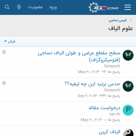
ورود
عضویت
شیمی نساجی
علوم الیاف
فیلتر
سطح مقطع عرضی و طولی الیاف نساجی
م
ه
(فتومیکروگراف)
م
Setayesh
پاسخ ها
26
May 20, 2014
حدس بزنید این چه لیفیه؟؟
م
ه
Setayesh
م
پاسخ ها
339
Sep 6, 2013
درخواست مقاله
P
par sh
پاسخ ها
0
May 20, 2019
الیاف کربن