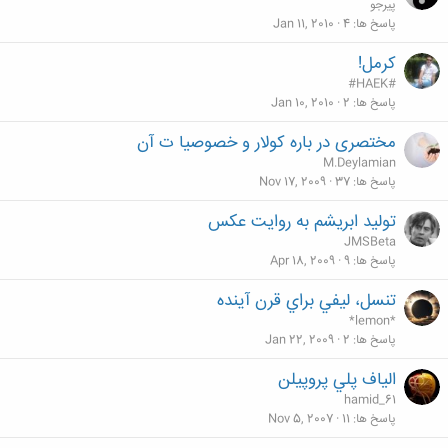
پیرجو
پاسخ ها
4
Jan 11, 2010
كرمل!
#HAEK#
پاسخ ها
2
Jan 10, 2010
مختصری در باره کولار و خصوصیا ت آن
M.Deylamian
پاسخ ها
37
Nov 17, 2009
تولید ابریشم به روایت عکس
JMSBeta
پاسخ ها
9
Apr 18, 2009
تنسل، ليفي براي قرن آينده
*lemon*
پاسخ ها
2
Jan 22, 2009
الياف پلي پروپيلن
hamid_61
پاسخ ها
11
Nov 5, 2007