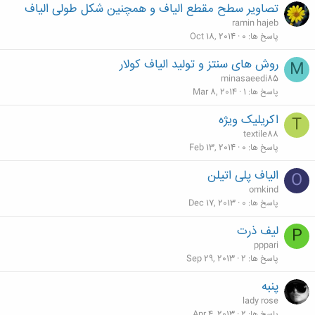
تصاویر سطح مقطع الیاف و همچنین شکل طولی الیاف
ramin hajeb
پاسخ ها
0
Oct 18, 2014
روش های سنتز و تولید الیاف کولار
M
minasaeedi85
پاسخ ها
1
Mar 8, 2014
اکریلیک ویژه
T
textile88
پاسخ ها
0
Feb 13, 2014
الیاف پلی اتیلن
O
omkind
پاسخ ها
0
Dec 17, 2013
لیف ذرت
P
pppari
پاسخ ها
2
Sep 29, 2013
پنبه
lady rose
پاسخ ها
2
Apr 4, 2013