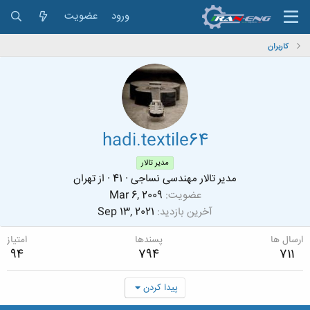
ورود
عضویت
کاربران
hadi.textile64
مدیر تالار
مدیر تالار مهندسی نساجی
·
41
·
از
تهران
عضویت
Mar 6, 2009
آخرین بازدید
Sep 13, 2021
ارسال ها
پسندها
امتیاز
94
794
711
پیدا کردن