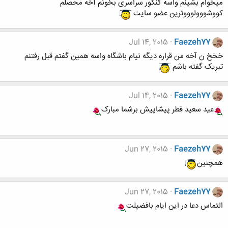
میخوام بشینم واسه کنکور سراسری بخونم آخه محصلم
کووشووولوووترین عضو سایت
Jul 14, 2015
Faezeh77
خخخ ن آخه من قراره دیگه نیام باشگاه واسه همین گفتم قبل رفتنم
تبریک گفته باشم
Jul 14, 2015
Faezeh77
عید سعید فطر پیشاپیش برشما مبارک
Jun 27, 2015
Faezeh77
همچنین
Jun 27, 2015
Faezeh77
التماس دعا در این ایام بافضیلت