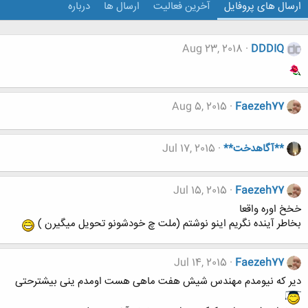
ارسال های پروفایل
آخرین فعالیت
ارسال ها
درباره
Aug 23, 2018
DDDIQ
Aug 5, 2015
Faezeh77
**آگاهدخت**
Jul 17, 2015
Jul 15, 2015
Faezeh77
خخخ اوره واقعا
بخاطر آینده نگریم اینو نوشتم (ملت چ خودشونو تحویل میگیرن )
Jul 14, 2015
Faezeh77
دیر که نیومدم مهندس شیش هفت ماهی هست اومدم ینی بیشترحتی