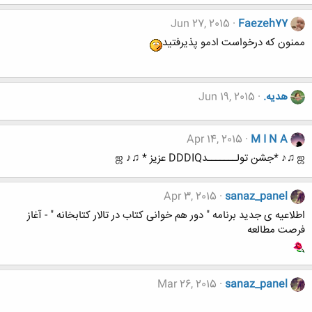
Jun 27, 2015
Faezeh77
ممنون که درخواست ادمو پذیرفتید
هدیه.
Jun 19, 2015
Apr 14, 2015
M I N A
ஜ ♫♪ *جشن تولـــــــدDDDIQ عزیز * ♫♪ ஜ
Apr 3, 2015
sanaz_panel
اطلاعیه ی جدید برنامه " دور هم خوانی کتاب در تالار کتابخانه " - آغاز
فرصت مطالعه
Mar 26, 2015
sanaz_panel