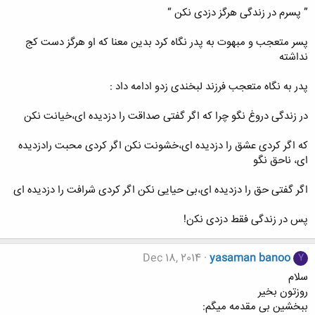
” ﭘﺴﺮﻡ ﺩﺭ ﺯﻧﺪﮔﯽ ﻫﺮﮔﺰ ﺩﺯﺩﯼ ﻧﮑﻦ “
ﭘﺴﺮ ﻣﺘﻌﺠﺐ ﻭ ﻣﺒﻬﻮﺕ ﺑﻪ ﭘﺪﺭ ﻧﮕﺎﻩ ﮐﺮﺩ ﺑﺪﯾﻦ ﻣﻌﻨﺎ ﮐﻪ ﺍﻭ ﻫﺮﮔﺰ ﺩﺳﺖ ﮐﺞ
ﻧﺪﺍﺷﺘﻪ
ﭘﺪﺭ ﺑﻪ ﻧﮕﺎﻩ ﻣﺘﻌﺠﺐ ﻓﺮﺯﻧﺪ ﻟﺒﺨﻨﺪﯼ ﺯﺩﻭ ﺍﺩﺍﻣﻪ ﺩﺍﺩ :
ﺩﺭ ﺯﻧﺪﮔﯽ ﺩﺭﻭﻍ ﻧﮕﻮ ﭼﺮﺍ ﮐﻪ ﺍﮔﺮ ﮔﻔﺘﯽ ﺻﺪﺍﻗﺖ ﺭﺍ ﺩﺯﺩﯾﺪﻩ ﺍﯼ،ﺧﯿﺎﻧﺖ ﻧﮑﻦ
ﮐﻪ ﺍﮔﺮ ﮐﺮﺩﯼ ﻋﺸﻖ ﺭﺍ ﺩﺯﺩﯾﺪﻩ ﺍﯼ،ﺧﺸﻮﻧﺖ ﻧﮑﻦ ﺍﮔﺮ ﮐﺮﺩﯼ ﻣﺤﺒﺖ ﺭﺍﺩﺯﺩﯾﺪﻩ
ﺍﯼ، ﻧﺎﺣﻖ ﻧﮕﻮ
ﺍﮔﺮ ﮔﻔﺘﯽ ﺣﻖ ﺭﺍ ﺩﺯﺩﯾﺪﻩ ﺍﯼ،ﺑﯽ ﺣﯿﺎﯾﯽ ﻧﮑﻦ ﺍﮔﺮ ﮐﺮﺩﯼ ﺷﺮﺍﻓﺖ ﺭﺍ ﺩﺯﺩﯾﺪﻩ ﺍﯼ
ﭘﺲ ﺩﺭ ﺯﻧﺪﮔﯽ ﻓﻘﻂ ﺩﺯﺩﯼ ﻧﮑن!
Dec 18, 2014
yasaman banoo
Y
سلام
روزتون بخیر
ببخشین بی مقدمه میگم: