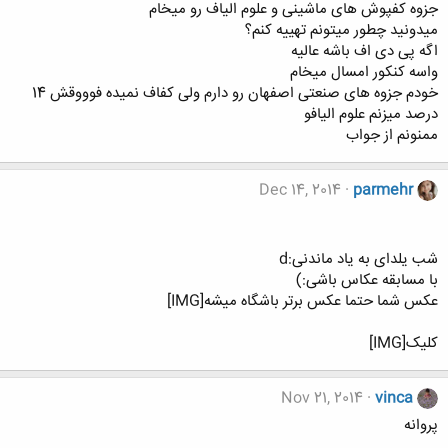
جزوه کفپوش های ماشینی و علوم الیاف رو میخام
میدونید چطور میتونم تهییه کنم؟
اگه پی دی اف باشه عالیه
واسه کنکور امسال میخام
خودم جزوه های صنعتی اصفهان رو دارم ولی کفاف نمیده فوووقش 14
درصد میزنم علوم الیافو
ممنونم از جواب
Dec 14, 2014
parmehr
شب یلدای به یاد ماندنی:d
با مسابقه عکاس باشی:)
عکس شما حتما عکس برتر باشگاه میشه[IMG]
کلیک[IMG]
Nov 21, 2014
vinca
پروانه