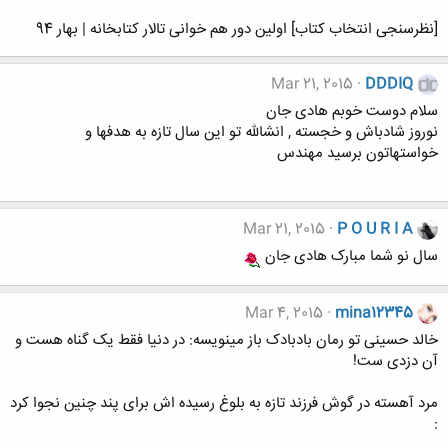
[نظرسنجی انتخاب کتاب] اولین دور هم خوانی تالار کتابخانه | بهار 94
Mar 21, 2015
DDDIQ
سلام دوست خوبم هادی جان
نوروز شادباش و خجسته , انشالله تو این سال تازه به هدفها و
خواستهاتون برسید مهندس
Mar 21, 2015
P O U R I A
سال نو شما مبارک هادی جان
Mar 4, 2015
mina12345
خالد حسینی تو رمان بادبادک باز مینویسه: در دنیا فقط یک گناه هست و
آن دزدی ست!
ﻣﺮﺩ ﺁﻫﺴﺘﻪ ﺩﺭ ﮔﻮﺵ ﻓﺮﺯﻧﺪ ﺗﺎﺯﻩ ﺑﻪ ﺑﻠﻮﻍ ﺭﺳﯿﺪﻩ ﺍﺵ ﺑﺮﺍﯼ ﭘﻨﺪ ﭼﻨﯿﻦ ﻧﺠﻮﺍ ﮐﺮﺩ
: