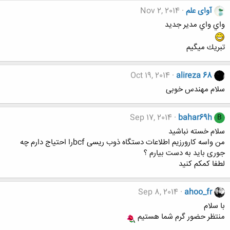
آوای علم
Nov 2, 2014
واي واي مدير جديد
تبريك ميگيم
Oct 19, 2014
alireza 68
سلام مهندس خوبی
Sep 17, 2014
bahar69h
B
سلام خسته نباشید
من واسه کارورزیم اطلاعات دستگاه ذوب ریسی bcfرا احتیاج دارم چه
جوری باید به دست بیارم ؟
لطفا کمکم کنید
Sep 8, 2014
ahoo_fr
با سلام
منتظر حضور گرم شما هستیم