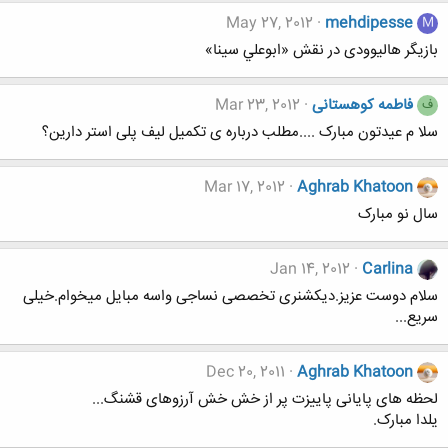
May 27, 2012
mehdipesse
M
بازیگر هالیوودی در نقش «ابوعلي سينا»
فاطمه کوهستانی
Mar 23, 2012
ف
سلا م عیدتون مبارک ....مطلب درباره ی تکمیل لیف پلی استر دارین؟
Mar 17, 2012
Aghrab Khatoon
سال نو مبارک
Jan 14, 2012
Carlina
سلام دوست عزیز.دیکشنری تخصصی نساجی واسه مبایل میخوام.خیلی
سریع...
Dec 20, 2011
Aghrab Khatoon
لحظه های پایانی پاییزت پر از خش خش آرزوهای قشنگ...
یلدا مبارک.