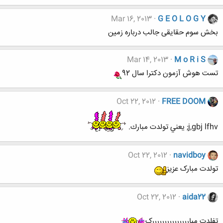
Mar 16, 2013
G E O L O G Y
بخش سوم حقایقی جالب درباره زمین
Mar 14, 2013
M o R i S
تست هوش آزمون دکترا سال 92
Oct 22, 2012
FREE DOOM
j,gbj lfhv; يعني تولدت مبارك.
Oct 22, 2012
navidboy
تولدت مبارک عزیز
Oct 22, 2012
aida22
تفلدت مبارررررررررررررررک