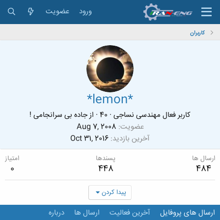
ورود
عضویت
کاربران
*lemon*
کاربر فعال مهندسی نساجی
·
40
·
از
جاده بی سرانجامی !
عضویت
Aug 7, 2008
آخرین بازدید
Oct 31, 2016
ارسال ها
پسندها
امتیاز
0
448
484
پیدا کردن
ارسال های پروفایل
آخرین فعالیت
ارسال ها
درباره