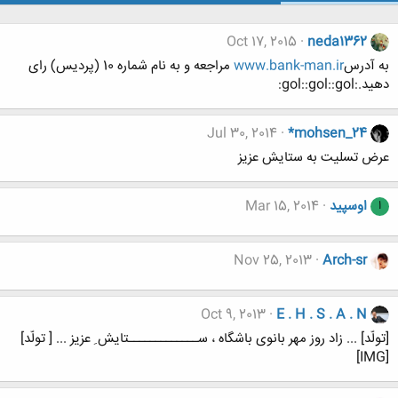
Oct 17, 2015
neda1362
به آدرس
www.bank-man.ir
مراجعه و به نام شماره 10 (پردیس) رای
دهید.:gol::gol::gol:
Jul 30, 2014
*mohsen_24
عرض تسلیت به ستایش عزیز
اوسپید
Mar 15, 2014
ا
Nov 25, 2013
Arch-sr
Oct 9, 2013
E . H . S . A . N
[تولّد] ... زاد روز مهر بانوی باشگاه ، ســـــــــــــتایش ِ عزیز ... [ تولّد]
[IMG]