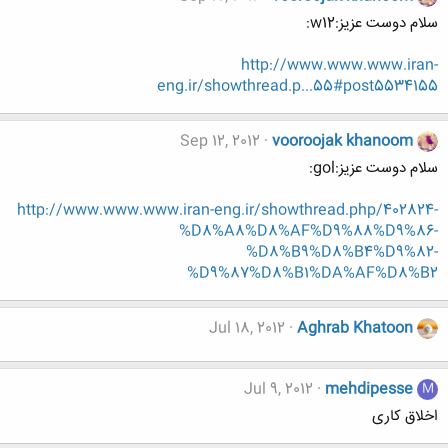
سلام دوست عزیز:w12:
http://www.www.www.iran-
eng.ir/showthread.p...55#post5534155
Sep 12, 2012
vooroojak khanoom
سلام دوست عزیز:gol:
http://www.www.www.iran-eng.ir/showthread.php/402824-
%D8%A8%D8%AF%D9%88%D9%86-
%D8%B9%D8%B4%D9%82-
%D9%87%D8%B1%DA%AF%D8%B2
Jul 18, 2012
Aghrab Khatoon
Jul 9, 2012
mehdipesse
M
اخلاق کاری