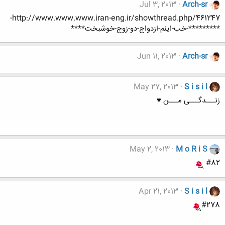
Jul 3, 2013
Arch-sr
http://www.www.www.iran-eng.ir/showthread.php/461247-
*********-خب-اینم-ازدواج-دو-زوج-خوشبخت****
Jun 11, 2013
Arch-sr
May 27, 2013
S i s i l
زنـــدگـــی مـــن ♥
May 2, 2013
M o R i S
#82
Apr 21, 2013
S i s i l
#278