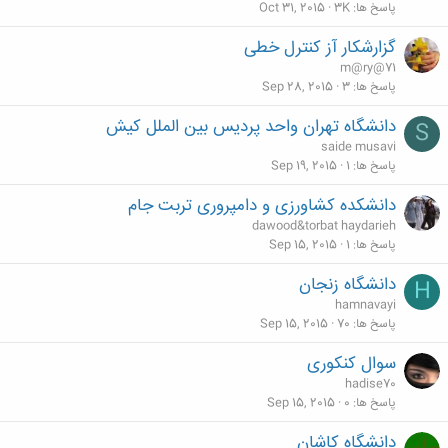
ل
پاسخ ها
3K
Oct 31, 2015
ش
گزارشکار آز کنترل خطی
د
m@ry@71
ه
پاسخ ها
3
Sep 28, 2015
دانشگاه تهران واحد پردیس بین الملل کیش
S
saide musavi
پاسخ ها
1
Sep 19, 2015
دانشکده کشاورزی و دامپروری تربت جام
dawood&torbat haydarieh
پاسخ ها
1
Sep 15, 2015
دانشگاه زنجان
H
hamnavayi
پاسخ ها
70
Sep 15, 2015
سوال کنکوری
hadise70
پاسخ ها
0
Sep 15, 2015
دانشگاه كاشان