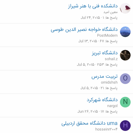
دانشکده فنی با هنر شیراز
معین امید
پاسخ ها
1
Jul 24, 2015
دانشگاه خواجه نصیر الدین طوسی
PostModern
پاسخ ها
67
Jul 13, 2015
دانشگاه تبریز
sohail.z
پاسخ ها
253
Jul 5, 2015
تربیت مدرس
O
omidshsh
پاسخ ها
21
Jul 5, 2015
دانشگاه شهرکرد
N
nargol
پاسخ ها
17
Jun 26, 2015
uma دانشگاه محقق اردبیلی
H
hosseinr2004