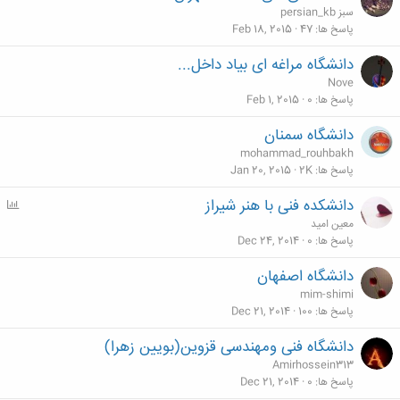
persian_kb سبز
پاسخ ها
47
Feb 18, 2015
دانشگاه مراغه ای بیاد داخل...
Nove
پاسخ ها
0
Feb 1, 2015
دانشگاه سمنان
mohammad_rouhbakh
پاسخ ها
2K
Jan 20, 2015
دانشکده فنی با هنر شیراز
P
o
معین امید
l
پاسخ ها
0
Dec 24, 2014
l
دانشگاه اصفهان
mim-shimi
پاسخ ها
100
Dec 21, 2014
دانشگاه فنی ومهندسی قزوین(بویین زهرا)
Amirhossein313
پاسخ ها
0
Dec 21, 2014