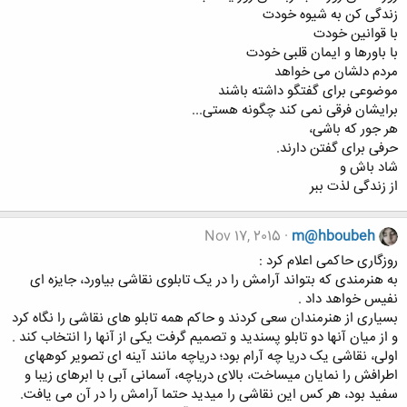
زندگی کن به شيوه خودت
با قوانين خودت
با باورها و ايمان قلبی خودت
مردم دلشان می خواهد
موضوعی برای گفتگو داشته باشند
برايشان فرقی نمی کند چگونه هستی...
هر جور که باشی،
حرفی برای گفتن دارند.
شاد باش و
از زندگی لذت ببر
Nov 17, 2015
m@hboubeh
ﺭﻭﺯﮔﺎﺭﯼ ﺣﺎﮐﻤﯽ ﺍﻋﻼﻡ ﮐﺮﺩ :
ﺑﻪ ﻫﻨﺮﻣﻨﺪﯼ ﮐﻪ ﺑﺘﻮﺍﻧﺪ ﺁﺭﺍﻣﺶ ﺭﺍ ﺩﺭ ﯾﮏ ﺗﺎﺑﻠﻮﯼ ﻧﻘﺎﺷﯽ ﺑﯿﺎﻭﺭﺩ، ﺟﺎﯾﺰﻩ ﺍﯼ
ﻧﻔﯿﺲ ﺧﻮﺍﻫﺪ ﺩﺍﺩ .
ﺑﺴﯿﺎﺭﯼ ﺍﺯ ﻫﻨﺮﻣﻨﺪﺍﻥ ﺳﻌﯽ ﮐﺮﺩﻧﺪ ﻭ ﺣﺎﮐﻢ ﻫﻤﻪ ﺗﺎﺑﻠﻮ ﻫﺎﯼ ﻧﻘﺎﺷﯽ ﺭﺍ ﻧﮕﺎﻩ ﮐﺮﺩ
ﻭ ﺍﺯ ﻣﯿﺎﻥ ﺁﻧﻬﺎ ﺩﻭ ﺗﺎﺑﻠﻮ ﭘﺴﻨﺪﯾﺪ ﻭ ﺗﺼﻤﯿﻢ ﮔﺮﻓﺖ ﯾﮑﯽ ﺍﺯ ﺁﻧﻬﺎ ﺭﺍ ﺍﻧﺘﺨﺎﺏ ﮐﻨﺪ .
ﺍﻭﻟﯽ، ﻧﻘﺎﺷﯽ ﯾﮏ ﺩﺭﯾﺎ ﭼﻪ ﺁﺭﺍﻡ ﺑﻮﺩ؛ ﺩﺭﯾﺎﭼﻪ ﻣﺎﻧﻨﺪ ﺁﯾﻨﻪ ﺍﯼ ﺗﺼﻮﯾﺮ ﮐﻮﻫﻬﺎﯼ
ﺍﻃﺮﺍﻓﺶ ﺭﺍ ﻧﻤﺎﯾﺎﻥ ﻣﯿﺴﺎﺧﺖ، ﺑﺎﻻﯼ ﺩﺭﯾﺎﭼﻪ، ﺁﺳﻤﺎﻧﯽ ﺁﺑﯽ ﺑﺎ ﺍﺑﺮﻫﺎﯼ ﺯﯾﺒﺎ ﻭ
ﺳﻔﯿﺪ ﺑﻮﺩ، ﻫﺮ ﮐﺲ ﺍﯾﻦ ﻧﻘﺎﺷﯽ ﺭﺍ ﻣﯿﺪﯾﺪ ﺣﺘﻤﺎ ﺁﺭﺍﻣﺶ ﺭﺍ ﺩﺭ ﺁﻥ ﻣﯽ ﯾﺎﻓﺖ.