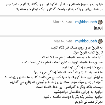
فرا رسیدن نوروز باستانی ، یادآور شکوه ایران و یگانه یادگار جمشید جم
بر همه ایرانیان پاک پندار ، راست گفتار و نیک کردار خجسته باد . . .
Mar 18, 2015
m@hboubeh
[IMG]
Mar 10, 2015
m@hboubeh
به تاريخ های روی سنگ قبر نگاه کنید:
تاريخ تولد- تاريخ مرگ
آنها فقط با يك خط فاصله از هم جدا شده اند،
همين خط فاصله كوچك نشان دهنده تمام مدتي است كه ما
روي كره زمين زندگي كرده ايم،
ما فقط به اندازه يك " خط فاصله" زندگي مي كنيم!
و ارزش اين خط كوچك را تنها كساني مي دانند كه به ما عشق ورزيده اند.
آنچه در زمان مرگ مهم است پول و خانه و ثروتي كه باقي مي گذاريم
نيست، بلكه چگونه گذراندن اين خط فاصله است.
بياييد به چرايى خلقتمان بيانديشيم
بياييد بيشتر يكديگر را دوست داشته باشيم
دير تر عصباني شويم