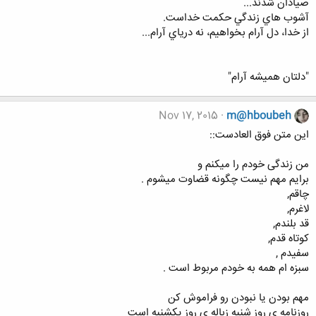
صيادان شدند...
آشوب هاي زندگي حكمت خداست.
از خدا، دل آرام بخواهيم، نه درياي آرام...
"دلتان همیشه آرام"
Nov 17, 2015
m@hboubeh
اين متن فوق العادست::
من زندگی خودم را میکنم و
برایم مهم نیست چگونه قضاوت میشوم .
چاقم,
لاغرم,
قد بلندم,
کوتاه قدم,
سفیدم ,
سبزه ام همه به خودم مربوط است .
مهم بودن یا نبودن رو فراموش کن
روزنامه ی روز شنبه زباله ی روز یکشنبه است