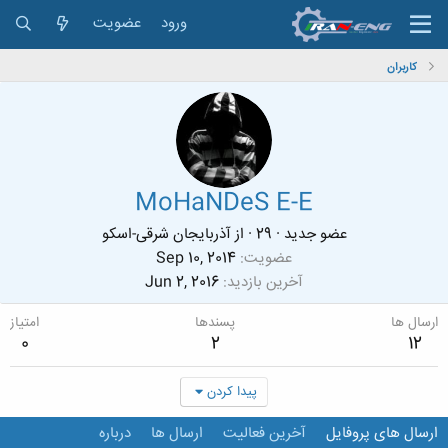
ورود
عضویت
کاربران
MoHaNDeS E-E
عضو جدید
·
29
·
از
آذربایجان شرقی-اسکو
عضویت
Sep 10, 2014
آخرین بازدید
Jun 2, 2016
ارسال ها
پسندها
امتیاز
0
2
12
پیدا کردن
ارسال های پروفایل
آخرین فعالیت
ارسال ها
درباره