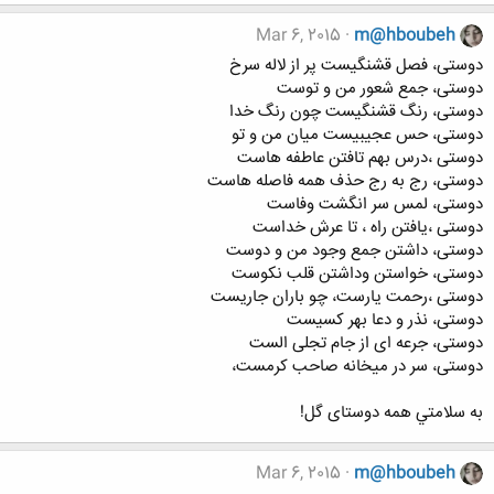
Mar 6, 2015
m@hboubeh
دوستى، فصل قشنگيست پر از لاله سرخ
دوستى، جمع شعور من و توست
دوستى، رنگ قشنگيست چون رنگ خدا
دوستى، حس عجيبيست ميان من و تو
دوستى ،درس بهم تافتن عاطفه هاست
دوستى، رج به رج حذف همه فاصله هاست
دوستى، لمس سر انگشت وفاست
دوستى ،يافتن راه ، تا عرش خداست
دوستى، داشتن جمع وجود من و دوست
دوستى، خواستن وداشتن قلب نكوست
دوستى ،رحمت يارست، چو باران جاريست
دوستى، نذر و دعا بهر كسيست
دوستى، جرعه اى از جام تجلى الست
دوستى، سر در ميخانه صاحب كرمست،
به سلامتي همه دوستای گل!
Mar 6, 2015
m@hboubeh