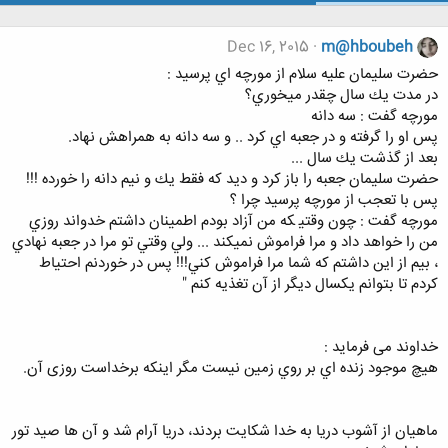
Dec 16, 2015
m@hboubeh
ﺣﻀﺮﺕ ﺳﻠﻴﻤﺎﻥ ﻋﻠﻴﻪ ﺳﻼﻡ ﺍﺯ ﻣﻮﺭﭼﻪ ﺍﻱ ﭘﺮﺳﻴﺪ :
ﺩﺭ ﻣﺪﺕ ﻳﻚ ﺳﺎﻝ ﭼﻘﺪﺭ ﻣﻴﺨﻮﺭﻱ؟
ﻣﻮﺭﭼﻪ ﮔﻔﺖ : ﺳﻪ ﺩﺍﻧﻪ
ﭘﺲ ﺍﻭ ﺭﺍ ﮔﺮﻓﺘﻪ ﻭ ﺩﺭ ﺟﻌﺒﻪ ﺍﻱ ﻛﺮﺩ .. ﻭ ﺳﻪ ﺩﺍﻧﻪ ﺑﻪ ﻫﻤﺮﺍﻫﺶ ﻧﻬﺎﺩ.
ﺑﻌﺪ ﺍﺯ ﮔﺬﺷﺖ ﻳﻚ ﺳﺎﻝ ...
ﺣﻀﺮﺕ ﺳﻠﻴﻤﺎﻥ ﺟﻌﺒﻪ ﺭﺍ ﺑﺎﺯ ﻛﺮﺩ ﻭ ﺩﻳﺪ ﻛﻪ ﻓﻘﻂ ﻳﻚ ﻭ ﻧﻴﻢ ﺩﺍﻧﻪ ﺭﺍ ﺧﻮﺭﺩﻩ !!!
ﭘﺲ ﺑﺎ ﺗﻌﺠﺐ ﺍﺯ ﻣﻮﺭﭼﻪ ﭘﺮﺳﻴﺪ ﭼﺮﺍ ؟
ﻣﻮﺭﭼﻪ ﮔﻔﺖ : ﭼﻮﻥ ﻭﻗﺘﻴ ﻜﻪ ﻣﻦ ﺁﺯﺍﺩ ﺑﻮﺩﻡ ﺍﻃﻤﻴﻨﺎﻥ داشتم ﺧﺪﻭﺍﻧﺪ ﺭﻭﺯﻱ
ﻣﻦ ﺭﺍ ﺧﻮﺍﻫﺪ ﺩﺍﺩ ﻭ ﻣﺮﺍ ﻓﺮﺍﻣﻮﺵ ﻧﻤﻴﻜﻨﺪ ... ﻭﻟﻲ ﻭﻗﺘﻲ ﺗﻮ ﻣﺮﺍ ﺩﺭ ﺟﻌﺒﻪ ﻧﻬﺎﺩﻱ
، ﺑﻴﻢ ﺍﺯ ﺍﻳﻦ ﺩﺍﺷﺘﻢ ﻛﻪ ﺷﻤﺎ ﻣﺮﺍ ﻓﺮﺍﻣﻮﺵ ﻛﻨﻲ!!! ﭘﺲ ﺩﺭ ﺧﻮﺭﺩﻧﻢ ﺍﺣﺘﻴﺎﻁ
ﻛﺮﺩﻡ ﺗﺎ ﺑﺘﻮﺍﻧﻢ ﻳﻜﺴﺎﻝ ﺩﻳﮕﺮ ﺍﺯ ﺁﻥ ﺗﻐﺬﻳﻪ ﻛﻨﻢ "
ﺧﺪﺍﻭﻧﺪ می فرماید :
ﻫﻴﭻ ﻣﻮﺟﻮﺩ ﺯﻧﺪﻩ ﺍﻱ ﺑﺮ ﺭﻭﻱ ﺯﻣﻴﻦ ﻧﻴﺴﺖ ﻣﮕﺮ ﺍﻳﻨﻜﻪ ﺑﺮﺧﺪﺍست روزی آن.
ماهيان از آشوب دريا به خدا شكايت بردند، دريا آرام شد و آن ها صيد تور