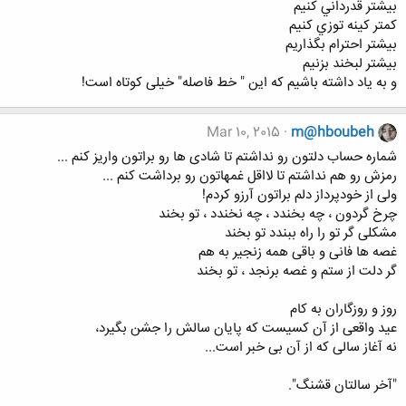
بيشتر قدرداني كنيم
كمتر كينه توزي كنيم
بيشتر احترام بگذاريم
بيشتر لبخند بزنيم
و به ياد داشته باشيم كه اين " خط فاصله" خيلی كوتاه است!
Mar 10, 2015
m@hboubeh
شماره حساب دلتون رو نداشتم تا شادی ها رو براتون واریز کنم ...
رمزش رو هم نداشتم تا لااقل غمهاتون رو برداشت کنم ...
ولی از خودپرداز دلم براتون آرزو کردم!
چرخ گردون ، چه بخندد ، چه نخندد ، تو بخند
مشکلی گر تو را راه ببندد تو بخند
غصه ها فانی و باقی همه زنجیر به هم
گر دلت از ستم و غصه برنجد ، تو بخند
روز و روزگاران به کام
عید واقعی از آن کسیست که پایان سالش را جشن بگیرد،
نه آغاز سالی که از آن بی خبر است...
"آخر سالتان قشنگ".