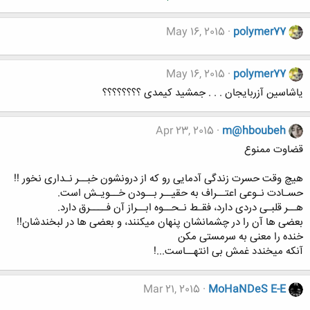
May 16, 2015
polymer77
May 16, 2015
polymer77
یاشاسین آزربایجان . . . جمشید کیمدی ؟؟؟؟؟؟؟؟
Apr 23, 2015
m@hboubeh
قضاوت ممنوع
هیچ وقت حسرت زندگی آدمایی رو که از درونشون خبــر نـداری نخور !!
حسـادت نـوعی اعتــراف به حقیــر بــودن خــویـش است.
هــر قلبـى دردى دارد، فقـط نـحــوه ابــراز آن فــــرق دارد.
بعضى ها آن را در چشمانشان پنهان ميكنند، و بعضى ها در لبخندشان!!
خنده را معنی به سرمستی مکن
آنکه میخندد غمش بی انتهــاست...!
Mar 21, 2015
MoHaNDeS E-E