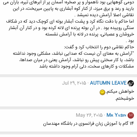
ﺩﻭﻣﯽ ﮐﻮﻫﻬﺎﯾﯽ ﺑﻮﺩ ﻧﺎﻫﻤﻮﺍﺭ ﻭ ﭘﺮ ﺻﺨﺮﻩ؛ ﺁﺳﻤﺎﻥ ﭘﺮ ﺍﺯ ﺍﺑﺮﻫﺎﯼ ﺗﯿﺮﻩ، ﺑﺎﺭﺍﻥ ﻣﯽ
ﺑﺎﺭﯾﺪ ﻭ ﺭﻋﺪ ﻭ ﺑﺮﻕ ﻣﯿﺰﺩ، ﺍﺯ ﮐﻨﺎﺭ ﮐﻮﻩ ﺁﺑﺸﺎﺭﯼ ﺑﻪ ﭘﺎﯾﯿﻦ ﻣﯿﺮﯾﺨﺖ، ﺩﺭ ﺍﯾﻦ
ﻧﻘﺎﺷﯽ ﺍﺻﻼ ﺁﺭﺍﻣﺶ ﺩﯾﺪﻩ ﻧﻤﯿﺸﺪ .
ﺍﻣﺎ ﺣﺎﮐﻢ ﺑﺎ ﺩﻗﺖ ﻧﮕﺎﻩ ﮐﺮﺩ ﻭ ﭘﺸﺖ ﺁﺑﺸﺎﺭ ﺑﻮﺗﻪ ﺍﯼ ﮐﻮﭼﮏ ﺩﯾﺪ ﮐﻪ ﺩﺭ ﺷﮑﺎﻑ
ﺳﻨﮕﯽ ﺭﻭﯾﯿﺪﻩ ﺑﻮﺩ . ﺩﺭ ﺁﻥ ﺑﻮﺗﻪ ﭘﺮﻧﺪﻩ ﺍﯼ ﻻﻧﻪ ﮐﺮﺩﻩ ﺑﻮﺩ ﻭ ﺩﺭ ﮐﻨﺎﺭ ﺁﻥ ﺁﺑﺸﺎﺭ
ﺧﺮﻭﺷﺎﻥ ﻭ ﻋﺼﺒﺎﻧﯽ، ﭘﺮﻧﺪﻩ ﺩﺭ ﻻﻧﻪ ﺑﺎ ﺁﺭﺍﻣﺶ ﻧﺸﺴﺘﻪ
ﺑﻮﺩ .
ﺣﺎﮐﻢ ﻧﻘﺎﺷﯽ ﺩﻭﻡ ﺭﺍ ﺍﻧﺘﺨﺎﺏ ﮐﺮﺩ ﻭ ﮔﻔﺖ:
"ﺁﺭﺍﻣﺶ ﺑﻪ ﻣﻌﻨﺎﯼ ﺁﻥ ﻧﯿﺴﺖ ﮐﻪ ﺻﺪﺍﯾﯽ ﻧﺒﺎﺷﺪ، ﻣﺸﮑﻠﯽ ﻭﺟﻮﺩ ﻧﺪﺍﺷﺘﻪ
ﺑﺎﺷﺪ، ﯾﺎ ﮐﺎﺭ ﺳﺨﺘﯽ ﭘﯿﺶ ﺭﻭ ﻧﺒﺎﺷﺪ، ﺁﺭﺍﻣﺶ ﯾﻌﻨﯽ ﺩﺭ ﻣﯿﺎﻥ ﺻﺪﺍها،
مشکلات ﻭ ﮐﺎﺭهای ﺳﺨﺖ، ﺩﻟﯽ ﺁﺭﺍﻡ ﻭﺟﻮﺩ ﺩﺍﺷﺘﻪ ﺑﺎﺷﺪ
Jul 29, 2015
AUTUMN LEAVE
خواهش میکنم.
خوشبختم.
May 26, 2015
Mʀ Yᴀsɪɴ
M
14 گام با آموزش زبان فرانسوی در باشگاه مهندسان