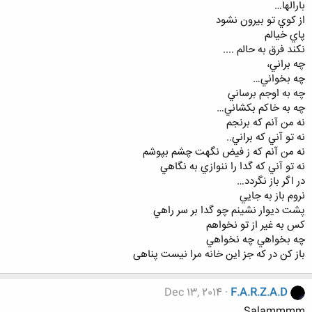
بارالها…
از كوي تو بيرون نشود
پاي خيالم
نكند فرق به حالم ....
چه براني،
چه بخواني…
چه به اوجم برساني
چه به خاكم بكشاني…
نه من آنم كه برنجم
نه تو آني كه براني..
نه من آنم كه ز فيض نگهت چشم بپوشم
نه تو آني كه گدا را ننوازي به نگاهي
در اگر باز نگردد…
نروم باز به جايي
پشت ديوار نشينم چو گدا بر سر راهي
كس به غير از تو نخواهم
چه بخواهي چه نخواهي
باز كن در كه جز اين خانه مرا نيست پناهی
Dec 13, 2014
F.A.R.Z.A.D
Salammmm.