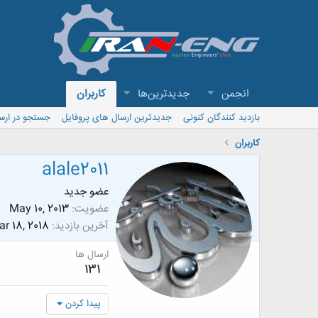
انجمن
جدیدترین‌ها
کاربران
بازدید کنندگان کنونی
جدیدترین ارسال های پروفایل
جستجو در ارس
کاربران
alale2011
عضو جدید
عضویت
May 10, 2013
آخرین بازدید
r 18, 2018
ارسال ها
131
پیدا کردن