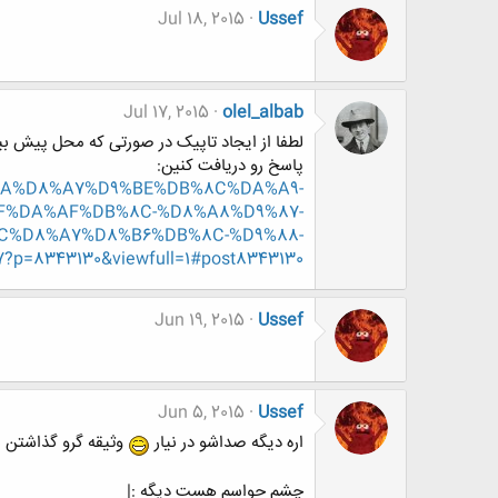
Jul 18, 2015
Ussef
Jul 17, 2015
olel_albab
لطفا از ایجاد تاپیک در صورتی که محل پیش بین
پاسخ رو دریافت کنین:
D8%AA%D8%A7%D9%BE%DB%8C%DA%A9-
F%DA%AF%DB%8C-%D8%A8%D9%87-
C%D8%A7%D8%B6%DB%8C-%D9%88-
343130&viewfull=1#post8343130
Jun 19, 2015
Ussef
Jun 5, 2015
Ussef
اره دیگه صداشو در نیار
وثیقه گرو گذاشتن ب
چشم حواسم هست دیگه :|