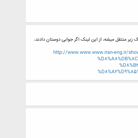
 زیر منتقل میشه، از این لینک اگر جوابی دوستان دادند،
http://www.www.www.iran-eng.i
%D8%A8%DB%8C
%D8%B
%D8%A2%D9%85%