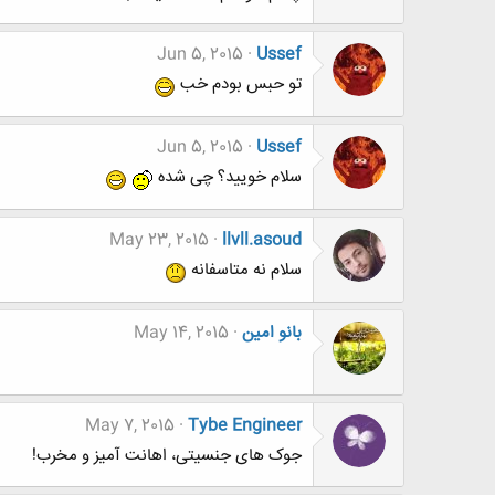
Jun 5, 2015
Ussef
تو حبس بودم خب
Jun 5, 2015
Ussef
سلام خویید؟ چی شده
May 23, 2015
llvll.asoud
سلام نه متاسفانه
بانو امین
May 14, 2015
May 7, 2015
Tybe Engineer
جوک های جنسیتی، اهانت آمیز و مخرب!