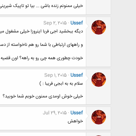
خیلی ممنونم زنده باشی ... بیا تو تاپیک شیرین
Sep 2, 2015
Ussef
دیگه ببخشید اجی فربا اینروزا خیلی مشغول م
و راههای ارتباطی با شما رو هم ناخواسته از د
خودت چطوری همه چی رو به راهه؟ اون قضیه
Sep 1, 2015
Ussef
سلام به به ابجی فریبا : )
خیلی خوش اومدی ممنون خوبم شما خوبید؟
Jul 29, 2015
Ussef
خواهش