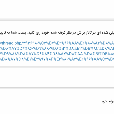
ی شده ای در تالار براش در نظر گرفته شده خودداری کنید، پست شما به تاپیک
r/showthread.php/393648-%C2%B7%E2%96%AA%E2%80%A2%
%D8%A7%D9%86-%D9%88-%D8%B1%D8%B3%DB%8C%D8%A
3%D9%88%D8%A7%D9%84%D8%A7%D8%AA-%D8%B1%DB%8
D8%A7%D8%B1%E2%97%8F%E2%80%A2%E2%96%AA%C2%B7?p=8
رام :دی