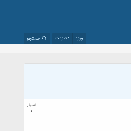
ورود
عضویت
جستجو
امتیاز
0