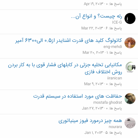
پاسخ ها
0
Apr 19, 2013
رله چیست؟ و انواع آن...
ICE-G
پاسخ ها
6
Mar 22, 2013
کاتولوگ کلید های قدرت اشنایدر از0.5 الی6300 آمپر
eng-mehdi
پاسخ ها
1
Mar 20, 2013
مکان­­یابی تخلیه جزئی در کابلهای فشار قوی با به کار بردن
روش اختلاف فازی
iiranican
پاسخ ها
0
Mar 9, 2013
حفاظت های مورد استفاده در سیستم قدرت
mostafa ghodrat
پاسخ ها
0
Jan 27, 2013
همه چیز درمورد فیوز مینیاتوری
nourara
پاسخ ها
5
Jan 1, 2013