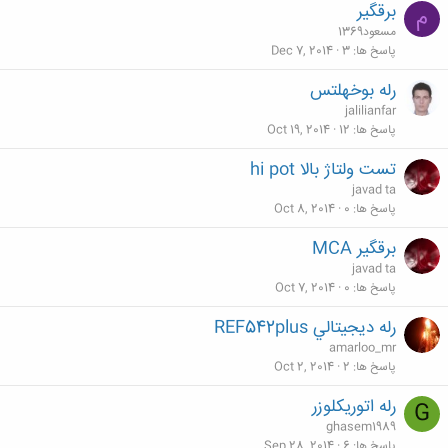
برقگیر
م
مسعود1369
پاسخ ها
3
Dec 7, 2014
رله بوخهلتس
jalilianfar
پاسخ ها
12
Oct 19, 2014
تست ولتاژ بالا hi pot
javad ta
پاسخ ها
0
Oct 8, 2014
برقگیر MCA
javad ta
پاسخ ها
0
Oct 7, 2014
رله ديجيتالي REF542plus
amarloo_mr
پاسخ ها
2
Oct 2, 2014
رله اتوریکلوزر
G
ghasem1989
پاسخ ها
6
Sep 28, 2014