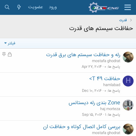
ورود
عضویت
قدرت
حفاظت سیستم های قدرت
فیلتر
رله و حفاظت سیستم های برق قدرت
ق
م
ف
ه
mostafa ghodrat
ل
م
پاسخ ها
0
Apr 27, 2014
ش
حفاظت 49 T>
H
د
hamlabad
ه
پاسخ ها
0
Dec 10, 2016
Zone بندی رله دیستانس
haj morteza
پاسخ ها
1
Sep 15, 2016
بررسی کامل اتصال کوتاه و حفاظت ان
mostafa ghodrat