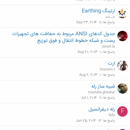
ارتینگ Earthing
حــامد
پاسخ ها
11
Sep 23, 2014
جدول کدهای ANSI مربوط به حفاظت های تجهیزات
پست و شبکه خطوط انتقال و فوق توزیع
javad ta
پاسخ ها
0
Aug 20, 2014
ارت
hossein.t
پاسخ ها
0
Aug 2, 2014
شبیه ساز رله
mostafa ghodrat
پاسخ ها
11
Jul 1, 2014
رله ديفرانسيل
F
fofo
پاسخ ها
12
Jun 25, 2014