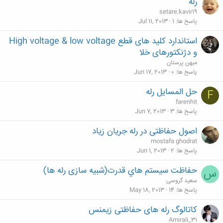
رله
setare.kavir19
پاسخ ها
1
Jul 11, 2013
استاندارد کلید های قطع High voltage & low voltage
و دژنکتورهای خلا
میهن پرستان
پاسخ ها
0
Jun 17, 2013
حل المسایل رله
F
farenhit
پاسخ ها
3
Jun 7, 2013
اصول حفاظتی در رله جریان زیاد
mostafa ghodrat
پاسخ ها
2
Jun 1, 2013
حفاظت سيستم هاي قدرت(شبیه سازی رله ها)
س
سعید گروسی
پاسخ ها
14
May 18, 2013
کاتالوگ رله های حفاظتی زیمنس
Amirali_31