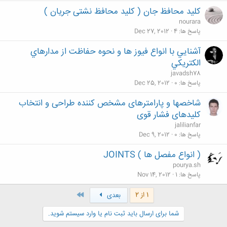
کلید محافظ جان ( کلید محافظ نشتی جریان )
nourara
پاسخ ها
4
Dec 27, 2012
آشنايي با انواع فيوز ها و نحوه حفاظت از مدارهاي
الكتريكي
javadsh78
پاسخ ها
0
Dec 25, 2012
شاخصها و پارامترهای مشخص کننده طراحی و انتخاب
کلیدهای فشار قوی
jalilianfar
پاسخ ها
0
Dec 9, 2012
( انواع مفصل ها ) JOINTS
pourya.sh
پاسخ ها
1
Nov 14, 2012
آخر
1 از 2
بعدی
شما برای ارسال باید ثبت نام یا وارد سیستم شوید.