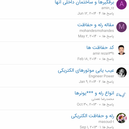
برقگیرها و ساختمان داخلی آنها
A
amin_rz
پاسخ ها
4
Jun 12, 2014
مقاله رله و حفاظت
M
mohandesmohandes
پاسخ ها
0
May 2, 2014
کد حفاظت ها
amir reza1391
پاسخ ها
0
Feb 18, 2014
عیب یابی موتورهای الکتریکی
Engineer Power
پاسخ ها
2
Jan 9, 2014
انواع رله و ***یونرها
محمدرضا نعمتی
پاسخ ها
0
Oct 30, 2013
رله و حفاظت الکتریکی
masoud-t
پاسخ ها
1
Sep 1, 2013