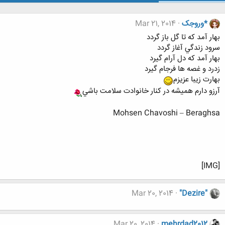
*وروجک
Mar 21, 2014
بهار آمد كه تا گل باز گردد
سرود زندگي آغاز گردد
بهار آمد كه دل آرام گيرد
زدرد و غصه ها فرجام گيرد
بهارت زيبا عزيزم
آرزو دارم هميشه در كنار خانوادت سلامت باشي
Mohsen Chavoshi – Beraghsa
[IMG]
Mar 20, 2014
"Dezire"
Mar 20, 2014
mehrdad2012