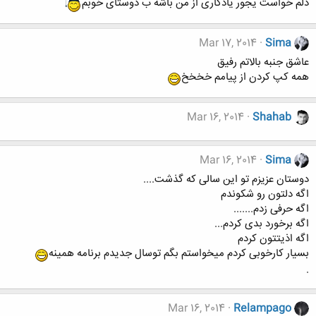
دلم خواست یجور یادگاری از من باشه ب دوستای خوبم
Mar 17, 2014
Sima
عاشق جنبه بالاتم رفیق
همه کپ کردن از پیامم خخخخ
Mar 16, 2014
Shahab
Mar 16, 2014
Sima
دوستان عزیزم تو این سالی که گذشت....
اگه دلتون رو شکوندم
اگه حرفی زدم.......
اگه برخورد بدی کردم...
اگه اذیتتون کردم
بسیار کارخوبی کردم میخواستم بگم توسال جدیدم برنامه همینه
.
Mar 16, 2014
Relampago