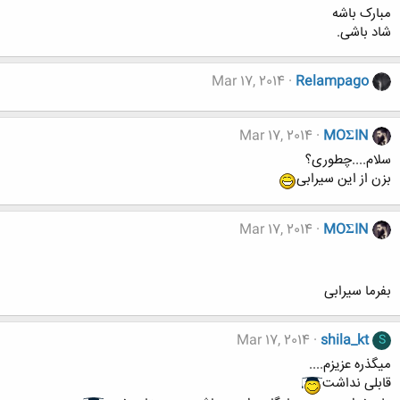
مبارک باشه
شاد باشی.
Mar 17, 2014
Relampago
Mar 17, 2014
MOΣIN
سلام....چطوری؟
بزن از این سیرابی
Mar 17, 2014
MOΣIN
بفرما سیرابی
Mar 17, 2014
shila_kt
S
میگذره عزیزم....
قابلی نداشت