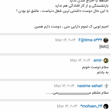
استعفا یا اخراج شدن ندارد
بازنشستگی و از کار افتادگی هم ندارد
با این حال دوست داشتنی‌ ترین شغل دنیاست ، عاشق تو بودن !
اجیم تویی ک تموم دارایی منی ، دوست دارم همین
Mar 14, 2014
F@tima s332
[IMG]
Mar 14, 2014
amir-
سلام دوست خوبم
به یادتم
Mar 14, 2014
nasime sahari
سلام عشقم مرررررررررررررررررررررررررسی.......
Mar 14, 2014
*mohsen_24