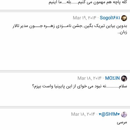
کله پاچه هم مهمون می کنیم......بله....ما اینیم
Mar 19, 2014
Sogol1681
بدوین بیاین تبریک بگین..جشن نامــزدی زهــره جـــون مدیر تالار
زبان..
Mar 18, 2014
MOΣIN
سلام...........نه نبود می خوای از این پایینیا واست بپزم؟
Mar 18, 2014
♥@SH!M♥
مرسی