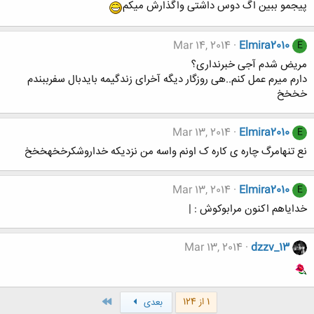
پیجمو ببین اگ دوس داشتی واگذارش میکم
Mar 14, 2014
Elmira2010
E
مریض شدم آجی خبرنداری؟
دارم میرم عمل کنم..هی روزگار دیگه آخرای زندگیمه بایدبال سفرببندم
خخخخ
Mar 13, 2014
Elmira2010
E
نع تنهامرگ چاره ی کاره ک اونم واسه من نزدیکه خداروشکرخخهخخخ
Mar 13, 2014
Elmira2010
E
خدایاهم اکنون مرابوکوش : |
Mar 13, 2014
dzzv_13
آخر
1 از 124
بعدی