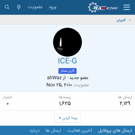
ورود
عضویت
کاربران
ICE-G
کاربر ممتاز
عضو جدید
·
از
ahWaz
عضویت
Nov 25, 2010
ارسال ها
پسندها
امتیاز
0
1,625
2,129
پیدا کردن
ارسال های پروفایل
آخرین فعالیت
ارسال ها
درباره