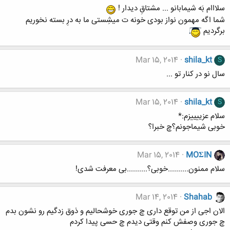
سلااام بَه شیمابانو ... مشتاقِ دیدار !
شما اگه مهمون نواز بودی خونه ت میشِستی ما به درِ بسته نخوریم
برگردیم
Mar 15, 2014
shila_kt
S
سال نو در کنار تو ...
Mar 15, 2014
shila_kt
S
سلام عزییییزم:*
خوبی شیماجونم؟چ خبرا؟
Mar 15, 2014
MOΣIN
سلام ممنون..........خوبی؟..........بی معرفت شدی!
Mar 14, 2014
Shahab
الان اجی از من توقع داری چ جوری خوشحالیم و ذوق زدگیم رو نشون بدم
چ جوری وصفش کنم وقتی دیدم چ حسی پیدا کردم