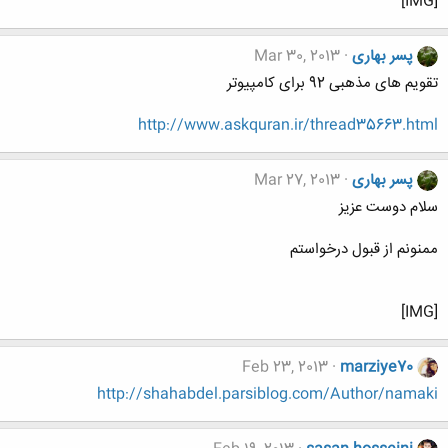
[IMG]
پسر بهاری
Mar 30, 2013
تقویم های مذهبی 92 برای کامپیوتر
http://www.askquran.ir/thread35663.html
پسر بهاری
Mar 27, 2013
سلام دوست عزیز
ممنونم از قبول درخواستم
[IMG]
Feb 23, 2013
marziye70
http://shahabdel.parsiblog.com/Author/namaki