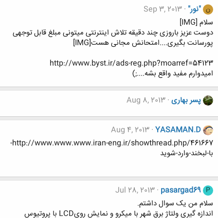
"نور"
Sep 3, 2013
ن
سلام [IMG]
دوست عزیز باروزی چند دقیقه تلاش اینترنتی میتونی مبلغ قابل توجهی
پورسانت بگیری....امتحانش مجانی هست[IMG]
http://www.byst.ir/ads-reg.php?moarref=54123
امیدوارم مفید واقع بشه....;)
پسر بهاری
Aug 8, 2013
Aug 4, 2013
YASAMAN.D
http://www.www.www.iran-eng.ir/showthread.php/461667-
با-لبخند-وارد-شوید
Jul 28, 2013
pasargad69
P
سلام من یک سوال داشتم.
اندازه گیری ولتاژ برق شهر با میکرو و نمایش رویLCD با پروتیوس