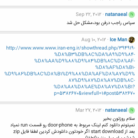
Sep 22, 2012
natanaeal
N
سپاس راجب درفن بود،مشکل حل شد
Aug 10, 2012
Ice Man
http://www.www.www.iran-eng.ir/showthread.php/394919-
%D8%B3%DB%8C%DA%A9%D9%84-
%D8%AA%D9%88%D9%84%DB%8C%D8%AF-
%D8%AF%D8%B1-
%D9%86%DB%8C%D8%B1%D9%88%DA%AF%D8%A7%D9%
87%D9%87%D8%A7%DB%8C-
%D8%A8%D8%AE%D8%A7%D8%B1?
p=5382670&viewfull=1#post5382670
Mar 27, 2012
natanaeal
N
سلام روزتون بخیر
نمیتونم دانلود کنم لینک مربوط به door-phone رو قسمت run نمیاد
بعد از start download اگر خودتون دانلودش کردین لطفا فایل zip