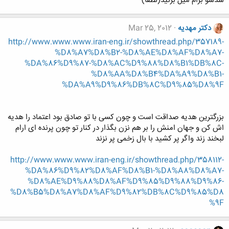
شدشو برام میل بزنید(لطفا)
دکتر مهدیه
Mar 25, 2012
http://www.www.www.iran-eng.ir/showthread.php/357189-
%D8%A7%D8%B2-%D8%AE%D8%AF%D8%A7-
%DA%86%D9%87-%D8%AC%D9%88%D8%B1%DB%8C-
%D8%AA%D8%B4%DA%A9%D8%B1-
%DA%A9%D9%86%DB%8C%D9%85%D8%9F
بزرگترین هدیه صداقت است و چون کسی با تو صادق بود اعتماد را هدیه
اش کن و جهان امنش را بر هم نزن بگذار در کنار تو چون پرنده ای ارام
لبخند زند واگر پر کشید با بال زخمی پر نزند
http://www.www.www.iran-eng.ir/showthread.php/358112-
%DA%86%D9%82%D8%AF%D8%B1-%D8%A8%D8%A7-
%D8%AE%D9%88%D8%AF%D9%85%D9%88%D9%86-
%D8%B5%D8%A7%D8%AF%D9%82%DB%8C%D9%85%D8
%9F