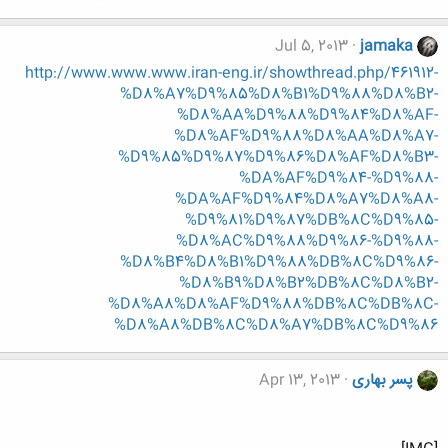
Jul 5, 2013
jamaka
http://www.www.www.iran-eng.ir/showthread.php/461912-
%D8%A7%D9%85%D8%B1%D9%88%D8%B2-
%D8%AA%D9%88%D9%84%D8%AF-
%D8%AF%D9%88%D8%AA%D8%A7-
%D9%85%D9%87%D9%86%D8%AF%D8%B3-
%DA%AF%D9%84-%D9%88-
%DA%AF%D9%84%D8%A7%D8%A8-
%D9%81%D9%87%DB%8C%D9%85-
%D8%AC%D9%88%D9%86-%D9%88-
%D8%B4%D8%B1%D9%88%DB%8C%D9%86-
%D8%B9%D8%B2%DB%8C%D8%B2-
%D8%A8%D8%AF%D9%88%DB%8C%DB%8C-
%D8%A8%DB%8C%D8%A7%DB%8C%D9%86
پسر بهاری
Apr 13, 2013