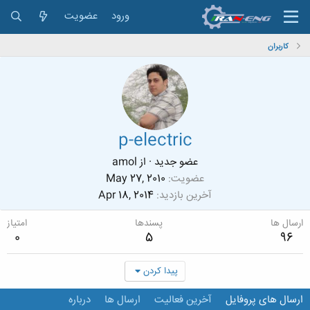
ورود
عضویت
کاربران
p-electric
عضو جدید
·
از
amol
عضویت
May 27, 2010
آخرین بازدید
Apr 18, 2014
ارسال ها
پسندها
امتیاز
0
5
96
پیدا کردن
ارسال های پروفایل
آخرین فعالیت
ارسال ها
درباره