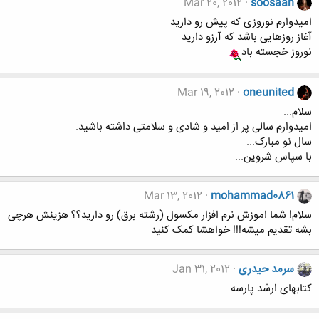
Mar 20, 2012
soosaan
امیدوارم نوروزی که پیش رو دارید
آغاز روزهایی باشد که آرزو دارید
نوروز خجسته باد
Mar 19, 2012
oneunited
سلام...
امیدوارم سالی پر از امید و شادی و سلامتی داشته باشید.
سال نو مبارک...
با سپاس شروین...
Mar 13, 2012
mohammad0861
سلام! شما اموزش نرم افزار مکسول (رشته برق) رو دارید؟؟ هزینش هرچی
بشه تقدیم میشه!!! خواهشا کمک کنید
سرمد حیدری
Jan 31, 2012
کتابهای ارشد پارسه