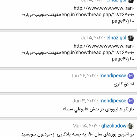
Jul 5, 2012
elnaz gol
http://www.www.www.iran-
eng.ir/showthread.php/384670-۱۰حقیقت-عجیب-درباره-
مغز/page4
Jul 5, 2012
elnaz gol
http://www.www.www.iran-
eng.ir/showthread.php/384670-۱۰حقیقت-عجیب-درباره-
مغز/page4
Jun 26, 2012
mehdipesse
M
اخلاق کاری
Jun 3, 2012
mehdipesse
M
بازیگر هالیوودی در نقش «ابوعلي سينا»
Mar 15, 2012
ghzshadow
تو آخرین روزهای سال 90، یه جمله یادگاری از خودتون بنویسید