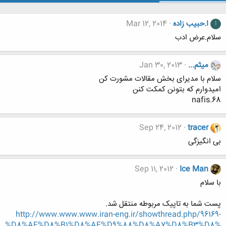
ا.حبیب زاده
Mar 12, 2014
ا
سلام.عرض ادب
میثم...
Jan 30, 2013
سلام با مدیرای بخش مقالات مشورت کن
امیدوارم که بتونن کمکت کنن
nafis.68
Sep 24, 2012
tracer
بی انگیزگی
Sep 11, 2012
Ice Man
با سلام
پست شما به تاپیک مربوطه منتقل شد.
http://www.www.www.iran-eng.ir/showthread.php/96169-
%D8%AF%D8%B1%D8%AE%D9%88%D8%A7%D8%B3%D8%