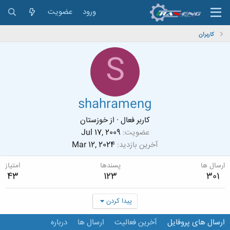
ورود
عضویت
کاربران
S
shahrameng
کاربر فعال
·
از
خوزستان
عضویت
Jul 17, 2009
آخرین بازدید
Mar 12, 2024
ارسال ها
پسندها
امتیاز
43
123
301
پیدا کردن
ارسال های پروفایل
آخرین فعالیت
ارسال ها
درباره