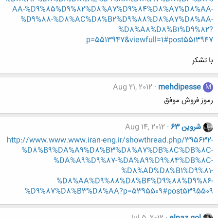
AA-%D9%85%D9%82%D8%A7%D9%84%D8%A7%D8%AA-
%D9%88-%D8%AC%D8%B2%D9%88%D8%A7%D8%AA-
%D8%A8%D8%B1%D9%82?
p=5513947&viewfull=1#post5513947
با تشکر
Aug 21, 2012
mehdipesse
M
رموز فروش موفق
شروین 63
Aug 14, 2012
http://www.www.www.iran-eng.ir/showthread.php/395632-
%D8%B9%DA%A9%D8%B3%D8%A7%DB%8C%DB%8C-
%DA%A9%D9%87-%DA%A9%D9%84%DB%8C-
%D8%AD%D8%B1%D9%81-
%D8%AA%D9%88%D8%B4%D9%88%D9%86-
%D9%87%D8%B3%D8%AA?p=5395509#post5395509