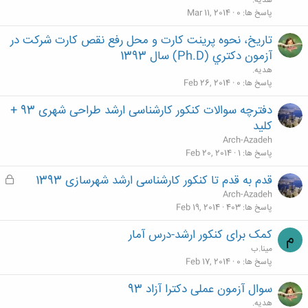
هدیه.
پاسخ ها
0
Mar 11, 2014
تاريخ، نحوه پرينت كارت و محل‌ رفع نقص كارت‌ شركت در
آزمون دكتري (Ph.D) سال 1393
هدیه.
پاسخ ها
0
Feb 26, 2014
دفترچه سوالات کنکور کارشناسی ارشد طراحی شهری 93 +
کلید
Arch-Azadeh
پاسخ ها
1
Feb 20, 2014
قدم به قدم تا کنکور کارشناسی ارشد شهرسازی 1393
ق
ف
Arch-Azadeh
ل
پاسخ ها
403
Feb 19, 2014
ش
کمک برای کنکور ارشد-درس آمار
م
د
مینا.ب
ه
پاسخ ها
0
Feb 17, 2014
سوال آزمون عملی دکترا آزاد 93
هدیه.