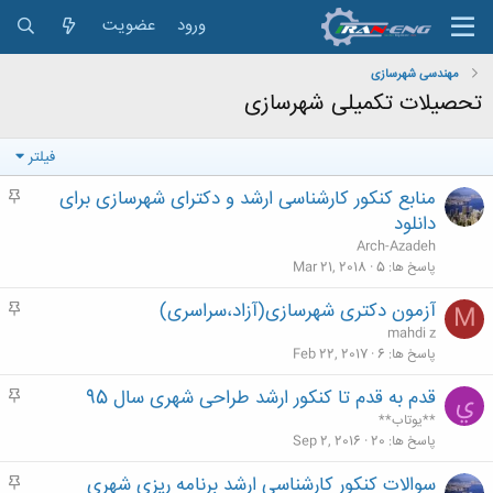
ورود
عضویت
مهندسی شهرسازی
تحصیلات تکمیلی شهرسازی
فیلتر
منابع کنکور کارشناسی ارشد و دکترای شهرسازی برای
م
ه
دانلود
م
Arch-Azadeh
پاسخ ها
5
Mar 21, 2018
آزمون دکتری شهرسازی(آزاد،سراسری)
م
M
ه
mahdi z
م
پاسخ ها
6
Feb 22, 2017
قدم به قدم تا کنکور ارشد طراحی شهری سال 95
م
ي
ه
**يوتاب**
م
پاسخ ها
20
Sep 2, 2016
سوالات كنكور كارشناسي ارشد برنامه ریزی شهری
م