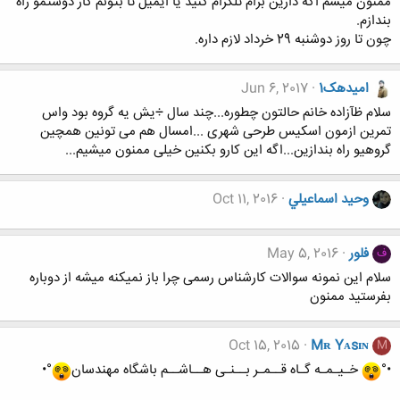
ممنون میشم اگه دارین برام تلگرام کنید یا ایمیل تا بتونم کار دوستمو راه
بندازم.
چون تا روز دوشنبه 29 خرداد لازم داره.
امیدهک1
Jun 6, 2017
سلام ظآزاده خانم حالتون چطوره...چند سال ÷یش یه گروه بود واس
تمرین ازمون اسکیس طرحی شهری ...امسال هم می تونین همچین
گروهیو راه بندازین...اگه این کارو بکنین خیلی ممنون میشیم...
وحيد اسماعيلي
Oct 11, 2016
فلور
May 5, 2016
ف
سلام این نمونه سوالات کارشناس رسمی چرا باز نمیکنه میشه از دوباره
بفرستید ممنون
Oct 15, 2015
Mʀ Yᴀsɪɴ
M
•°
خـیـمـه گـاه قــمـر بــنـی هــاشــم باشگاه مهندسان
°•