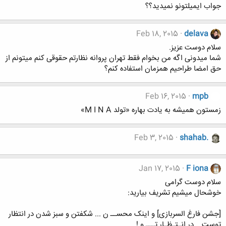
جواب ایمیلتونو نمیدید؟؟
Feb 18, 2015
delava
سلام دوست عزیز.
شما میدونی اگه من بخوام فقط تهران پروانه نظارتم حقوقی کنم میتونم از
حق امضا طراحیم همزمان استفاده کنم؟
Feb 16, 2015
mpb
زمستون همیشه به یادت بهاره «تولد M I N A»
Feb 3, 2015
shahab.
Jan 17, 2015
F iona
سلام دوست گرامی
خوشحال میشیم تشریف بیارید:
[جشن فارغ السربازی] و اینک محســ ن ... شکفتن و سبز شدن در انتظار
توست ...در انـتـظـار تـــ و !