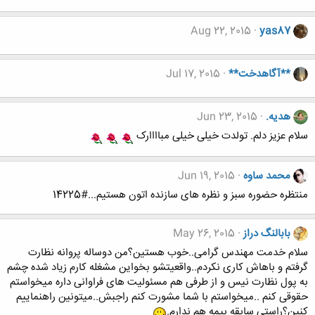
Aug 22, 2015
yas87
**آگاهدخت**
Jul 17, 2015
هدیه.
Jun 23, 2015
سلام عزیز دلم. تولدت خیلی خیلی مباااارک
محمد ساوه
Jun 19, 2015
منتظره حضوره سبز و نظره های سازنده اتون هستیم...#14225
بابالنگ دراز
May 26, 2015
سلام خدمت مهندس گرامی..خوب هستین؟من دوساله پروانه نظارت
گرفتم و باهاش کاری نکردم..واقعیتشو بخواین مشغله کارم زیاد شده چشم
به پول نظارت نیس و از طرفی هم مسئولیت های فراوانی داره میخواستم
حقوقی کنم ..میخواستم با شما مشورت کنم راجبش..میتونین راهنماییم
کنین؟راستی سابقه بیمه هم ندارم.