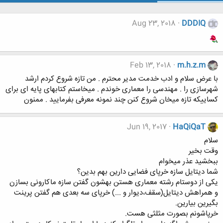
Aug 23, 2018
DDDIQ
Feb 13, 2018
m.h.z.m
با عرض سلام و ادب خدمت مدیر محترم . من تازه شروع کردم ارشد
شهرسازی را . مهندسی را معماری خوندم . میخاستم کتابهای پایه ای برای
کساییکه تازه میخان شروع کنن چند نمونه معرفی بفرمایید . ممنون
Jun 19, 2017
HaQiQaT
سلام
وقت بخیر
ببخشید عذر میخوام
شما دیتایل سازه خرپای فضایی دارین بهم بدین؟
یکی از دوستام رشته معماری هستن بهشون گفتن سازه ماکارونی بسازن
و همراهش دیتایل(سقف،دیوار و ...) خرپای سه بعدی هم گفتن پرینت
بگیرین بیارین.
خرپاشونم بصورت مثلثی هست.