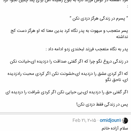
ﻣﺮﺩ ﺁﻫﺴﺘﻪ ﺩﺭ ﮔﻮﺵ ﻓﺮﺯﻧﺪ ﺗﺎﺯﻩ ﺑﻪ ﺑﻠﻮﻍ ﺭﺳﯿﺪﻩ ﺍﺵ ﺑﺮﺍﯼ ﭘﻨﺪ ﭼﻨﯿﻦ ﻧﺠﻮﺍ ﮐﺮﺩ
:
” ﭘﺴﺮﻡ ﺩﺭ ﺯﻧﺪﮔﯽ ﻫﺮﮔﺰ ﺩﺯﺩﯼ ﻧﮑﻦ “
ﭘﺴﺮ ﻣﺘﻌﺠﺐ ﻭ ﻣﺒﻬﻮﺕ ﺑﻪ ﭘﺪﺭ ﻧﮕﺎﻩ ﮐﺮﺩ ﺑﺪﯾﻦ ﻣﻌﻨﺎ ﮐﻪ ﺍﻭ ﻫﺮﮔﺰ ﺩﺳﺖ ﮐﺞ
ﻧﺪﺍﺷﺘﻪ
ﭘﺪﺭ ﺑﻪ ﻧﮕﺎﻩ ﻣﺘﻌﺠﺐ ﻓﺮﺯﻧﺪ ﻟﺒﺨﻨﺪﯼ ﺯﺩﻭ ﺍﺩﺍﻣﻪ ﺩﺍﺩ :
ﺩﺭ ﺯﻧﺪﮔﯽ ﺩﺭﻭﻍ ﻧﮕﻮ ﭼﺮﺍ ﮐﻪ ﺍﮔﺮ ﮔﻔﺘﯽ ﺻﺪﺍﻗﺖ ﺭﺍ ﺩﺯﺩﯾﺪﻩ ﺍﯼ،ﺧﯿﺎﻧﺖ ﻧﮑﻦ
ﮐﻪ ﺍﮔﺮ ﮐﺮﺩﯼ ﻋﺸﻖ ﺭﺍ ﺩﺯﺩﯾﺪﻩ ﺍﯼ،ﺧﺸﻮﻧﺖ ﻧﮑﻦ ﺍﮔﺮ ﮐﺮﺩﯼ ﻣﺤﺒﺖ ﺭﺍﺩﺯﺩﯾﺪﻩ
ﺍﯼ، ﻧﺎﺣﻖ ﻧﮕﻮ
ﺍﮔﺮ ﮔﻔﺘﯽ ﺣﻖ ﺭﺍ ﺩﺯﺩﯾﺪﻩ ﺍﯼ،ﺑﯽ ﺣﯿﺎﯾﯽ ﻧﮑﻦ ﺍﮔﺮ ﮐﺮﺩﯼ ﺷﺮﺍﻓﺖ ﺭﺍ ﺩﺯﺩﯾﺪﻩ ﺍﯼ
ﭘﺲ ﺩﺭ ﺯﻧﺪﮔﯽ ﻓﻘﻂ ﺩﺯﺩﯼ ﻧﮑن!
Feb 21, 2015
omidjoun1
سلام آزاده خانم