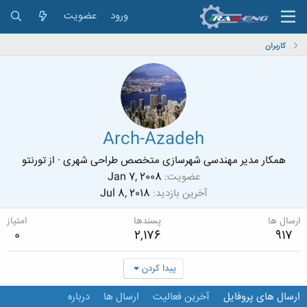
ورود
عضویت
کاربران
Arch-Azadeh
همکار مدیر مهندسی شهرسازی متخصص طراحی شهری
·
از
تورنتو
عضویت
Jan 7, 2008
آخرین بازدید
Jul 8, 2018
ارسال ها
پسندها
امتیاز
0
2,176
917
پیدا کردن
ارسال های پروفایل
آخرین فعالیت
ارسال ها
درباره