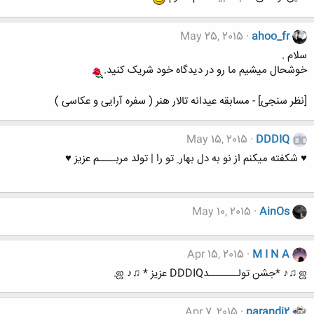
May 25, 2015
ahoo_fr
سلام .
خوشحال میشیم ما رو در دیدگاه خود شریک کنید.
[نظر سنجی] - مسابقه عیدانه تالار هنر ( سفره آرایی و عکاسی )
May 15, 2015
DDDIQ
♥ شکفته میکنم از نو به دل بهار ِ تو را | تولد مربــــم عزیز ♥
May 10, 2015
AinOs
Apr 15, 2015
M I N A
ஜ ♫♪ *جشن تولـــــــدDDDIQ عزیز * ♫♪ ஜ.
Apr 7, 2015
parandi2