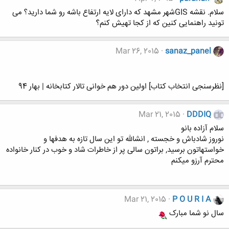
سلام. نقشه GISشهر مشهد که دارای لایه ارتفاع باشه رو شما دارید؟ می
تونید راهنمایی کنین که از کجا تهیش کنم؟َ
Mar 26, 2015
sanaz_panel
[نظرسنجی انتخاب کتاب] اولین دور هم خوانی تالار کتابخانه | بهار 94
Mar 21, 2015
DDDIQ
سلام آزاده بانو
نوروز شادباش و خجسته , انشالله تو این سال تازه به هدفها و
خواستهاتون برسید, براتون سالی پر از خاطرات شاد و خوب در کنار خانواده
محترم آرزو میکنم
Mar 21, 2015
P O U R I A
سال نو شما مبارک