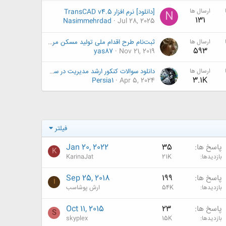
ارسال ها
[دانلود] نرم افزار TransCAD v4.5
N
131
Nasimmehrdad
Jul 28, 2025
ارسال ها
ثبت‌نام طرح اقدام ملی تولید مسکن مرحله‌ای و ادامه‌دار است
593
yas87
Nov 21, 2019
ارسال ها
دانلود سوالات کنکور ارشد مدیریت در سوانح طبیعی + پاسخنامه سال های ۹۵ تا ۱۴۰۳
3.1K
Persia1
Apr 5, 2024
فیلتر
پاسخ ها
35
Jan 20, 2022
K
بازدیدها
21K
KarinaJat
پاسخ ها
199
Sep 25, 2018
ا
بازدیدها
54K
ارش پوشاسب
پاسخ ها
23
Oct 11, 2015
S
بازدیدها
15K
skyplex