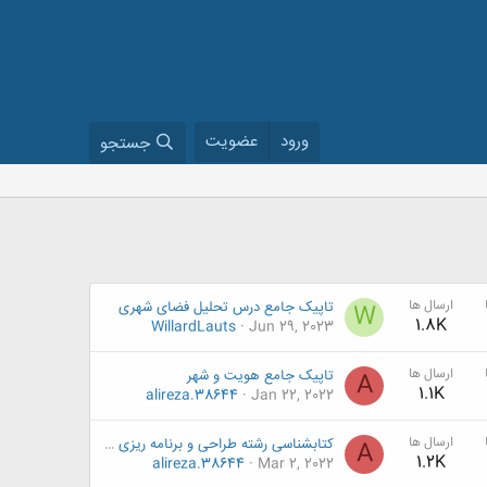
ورود
عضویت
جستجو
ارسال ها
تاپیک جامع درس تحلیل فضای شهری
W
1.8K
WillardLauts
Jun 29, 2023
ارسال ها
تاپیک جامع هویت و شهر
A
1.1K
alireza.38644
Jan 22, 2022
ارسال ها
کتابشناسی رشته طراحی و برنامه ریزی شهری
A
1.2K
alireza.38644
Mar 2, 2022