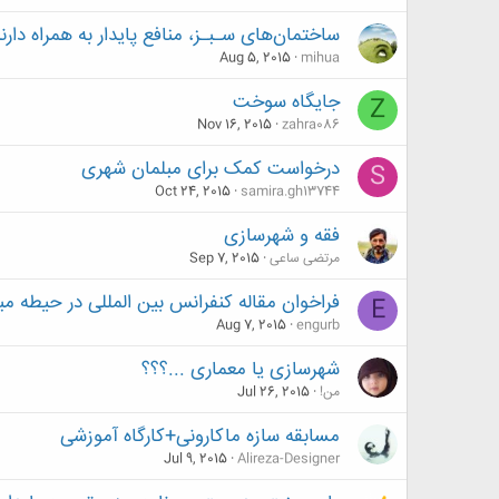
ساختمان‌های سـبـز، منافع پایدار به همراه دارن
Aug 5, 2015
mihua
جایگاه سوخت
Z
Nov 16, 2015
zahra086
درخواست کمک برای مبلمان شهری
S
Oct 24, 2015
samira.gh13744
فقه و شهرسازی
مرتضی ساعی
Sep 7, 2015
فراخوان مقاله کنفرانس بین المللی در حیطه مباحث م
E
Aug 7, 2015
engurb
شهرسازی یا معماری ...؟؟؟
من!
Jul 26, 2015
مسابقه سازه ماکارونی+کارگاه آموزشی
Jul 9, 2015
Alireza-Designer