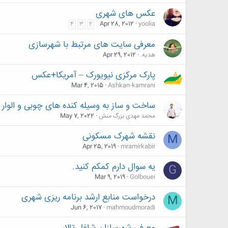
عکس های شهری
Apr 28, 2012
yoolia
4
3
2
معرفی سایت های مرتبط با شهرسازی
هدیه.
Apr 29, 2012
پارک مرکزی نیویورک – آمریکا+عکس
Mar 4, 2015
Ashkan-kamrani
ساخت و ساز به وسیله کنده های چوبی و الوار 
محمد مهدی بزرگ منش
May 7, 2022
نقشه شهرک مسکونی
M
Apr 25, 2019
mramirkabir
یه سوال دارم کمکم کنید.
G
Mar 9, 2019
Golbouei
درخواست منابع ارشد برنامه ریزی شهری
M
Jun 6, 2017
mahmoudmoradi