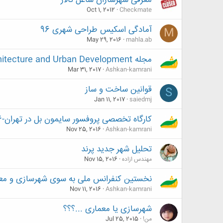
معرفی شهرسازان شاغل تالار
Oct 1, 2012
Checkmate
آمادگی اسکیس طراحی شهری 96
M
May 29, 2016
mahla.ab
مجله International Journal of Architecture and Urban Development فاقد اعتبار است
Mar 31, 2017
Ashkan-kamrani
قوانین ساخت و ساز
S
Jan 11, 2017
saiedmj
کارگاه تخصصی پروفسور سایمون بل در تهران-1396
Nov 25, 2016
Ashkan-kamrani
تحلیل شهر جدید پرند
مهندس ازاده
Nov 15, 2016
نخستین کنفرانس ملی به سوی شهرسازی و معم
Nov 11, 2016
Ashkan-kamrani
شهرسازی یا معماری ...؟؟؟
من!
Jul 25, 2015