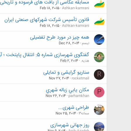
مسابقه عکاسی از بافت های فرسوده و تاریخی
Feb 18, 2015
Ashkan-kamrani
قانون تأسیس شرکت شهرکهای صنعتی ایران
Feb 18, 2015
Ashkan-kamrani
همه چیز در مورد طرح تفضیلی
تبسم
Dec 28, 2014
گفتگوی شهرسازی شماره 5: انتقال پایتخت ؛ آری یا نه ؟
هدیه.
Feb 2, 2014
سناریو گرایشی و تمایلی
R
Nov 27, 2014
rocketmail
مكان يابي زباله شهري
P
Nov 26, 2014
parhamkhan
طراحی شهری...
سمانه3
Nov 25, 2014
روز جهانی شهرسازی