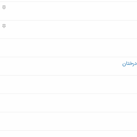
م
م
ه
م
م
ه
م
درختان