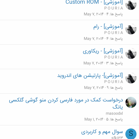
[آموزشی] - Custom ROM
P O U R I A
پاسخ ها
4
May 7, 2014
[آموزشی] - رام
P O U R I A
پاسخ ها
4
May 7, 2014
[آموزشی] - ریکاوری
P O U R I A
پاسخ ها
3
May 7, 2014
[آموزشی]- پارتیشن های اندروید
P O U R I A
پاسخ ها
9
May 7, 2014
درخواست کمک در مورد فارسی کردن منو گوشی گلکسی
یانگ
masoodxl
پاسخ ها
5
May 1, 2014
سوال مهم و کاربردی
S
sfk123