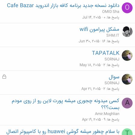
دانلود نسخه جدید برنامه کافه بازار اندروید Cafe Bazar
O
OMID Sha
پاسخ ها
0
Jul 14, 2015
مشکل پیرامون wifi
SHM.IT
پاسخ ها
16
Jun 30, 2015
TAPATALK
SORNAJ
پاسخ ها
2
May 18, 2015
سوال
ق
ف
SORNAJ
ل
پاسخ ها
2
Apr 21, 2015
ش
کسی میدونه چجوری میشه پورت لاین رو از روی مودم
A
د
بست؟؟؟
ه
Amir.Moghlian
پاسخ ها
9
Apr 19, 2015
با سلام چطور میشه گوشی huawei رو با کامپیوتر اتصال
T