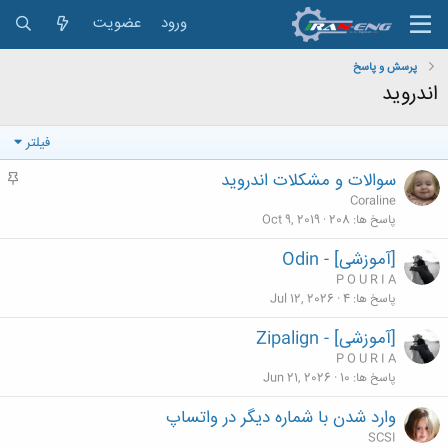
ورود
عضویت
پرسش و پاسخ
اندروید
فیلتر
سوالات و مشكلات اندرويد
م
ه
Coraline
م
پاسخ ها
208
Oct 9, 2019
[آموزشی] - Odin
P O U R I A
پاسخ ها
4
Jul 12, 2026
[آموزشی] - Zipalign
P O U R I A
پاسخ ها
10
Jun 21, 2026
وارد شدن با شماره دیگر در واتساپ
SCSI