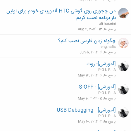
من چجوری روی گوشی HTC آندوریدی خودم برای اولین
بار برنامه نصب کردم.
ali hoseini
پاسخ ها
13
Aug 11, 2014
چگونه زبان فارسی نصب کنم؟
eng.nafis
پاسخ ها
6
Jun 5, 2014
[آموزشی]- روت
P O U R I A
پاسخ ها
6
May 16, 2014
[آموزشی] - S-OFF
P O U R I A
پاسخ ها
5
May 10, 2014
[آموزشی] - USB-Debugging
P O U R I A
پاسخ ها
2
May 10, 2014