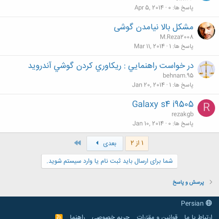
پاسخ ها
0
Apr 5, 2014
مشکل بالا نیامدن گوشی
M.Reza2008
پاسخ ها
1
Mar 11, 2014
در خواست راهنمايي : ريكاوري كردن گوشي آندرويد
behnam.95
پاسخ ها
1
Jan 20, 2014
Galaxy s4 i9505
R
rezakgb
پاسخ ها
0
Jan 10, 2014
آخر
1 از 2
بعدی
شما برای ارسال باید ثبت نام یا وارد سیستم شوید.
پرسش و پاسخ
Persian
ارتباط با ما
قوانین و مقرّرات
حریم خصوصی
راهنما
R