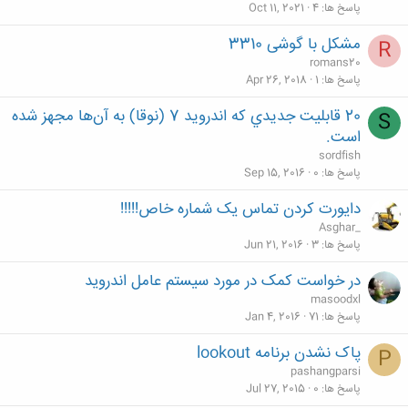
پاسخ ها
4
Oct 11, 2021
مشکل با گوشی 3310
R
romans20
پاسخ ها
1
Apr 26, 2018
20 قابليت جديدي که اندرويد 7 (نوقا) به آن‌ها مجهز شده
S
است.
sordfish
پاسخ ها
0
Sep 15, 2016
دایورت کردن تماس یک شماره خاص!!!!!
Asghar_
پاسخ ها
3
Jun 21, 2016
در خواست کمک در مورد سیستم عامل اندروید
masoodxl
پاسخ ها
71
Jan 4, 2016
پاک نشدن برنامه lookout
P
pashangparsi
پاسخ ها
0
Jul 27, 2015