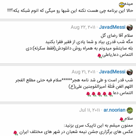
میده
حالا این برنامه چی هست نکنه این شبها رو میگی که انوم شبکه یکه؟!!!
Aug 22, 2011
JavadMessi
سلام آقا رضای گل
مگه شب قدری بیاد و شما یادی از فقیر فقرا بکنید
بله سایتشو میدونم به همراه روش دانلودش(فقط سکرته):دی
التماس دعا,یاعلی
Aug 21, 2011
JavadMessi
شب قدر است و طی شد نامه هجر*****سلام فیه حتی مطلع الفجر
اللهم العَن قَتلَة اَميرَالمُومِنين علی(ع)
التماس دعا
Jul 11, 2011
ar.noorian
سلام
ممنون میشم به این تاپیک سری بزنید:
عکس های برگزاری جشن نیمه شعبان در شهر های مختلف ایران