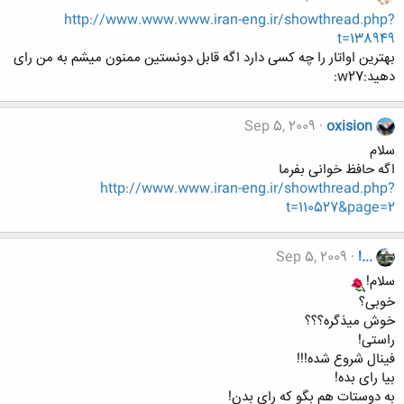
http://www.www.www.iran-eng.ir/showthread.php?
t=138949
بهترین اواتار را چه کسی دارد اگه قابل دونستین ممنون میشم به من رای
دهید:w27:
Sep 5, 2009
oxision
سلام
اگه حافظ خوانی بفرما
http://www.www.iran-eng.ir/showthread.php?
t=110527&page=2
Sep 5, 2009
!...
سلام!
خوبی؟
خوش میذگره؟؟؟
راستی!
فینال شروع شده!!!
بیا رای بده!
به دوستات هم بگو که رای بدن!