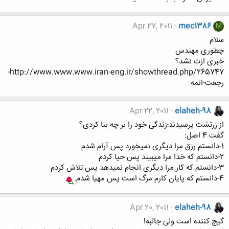
Apr 27, 2011
mec1386
M
سلام
چطوری مهندس
خبری ازت نشد؟
http://www.www.www.iran-eng.ir/showthread.php/265747-
رجعت-ائمه
Apr 22, 2011
elaheh-98
از زرتشت پرسیدند؛زندگی خود را بر چه بنا کردی؟
گفت 4 اصل:
1-دانستم رزق مرا دیگری نمیخورد پس آرام شدم
2-دانستم که خدا مرا میبیند پس حیا کردم
3-دانستم که کار مرا دیگری انجام نمیدهد پس تلاش کردم
4-دانستم که پایان کارم مرگ است پس مهیا شدم.
Apr 20, 2011
elaheh-98
گیج کننده است ولی جالبه!