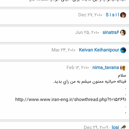
Dec 27, 2010
S i s i l
Jun 25, 2010
sinatra6
Mar 24, 2010
Keivan Keihanipour
Feb 12, 2010
nima_tavana
سلام
فيناله حياتيه ممنون ميشم به من راي بديد.
.
.
http://www.www.iran-eng.ir/showthread.php?t=152691
.
.
Dec 29, 2009
losi