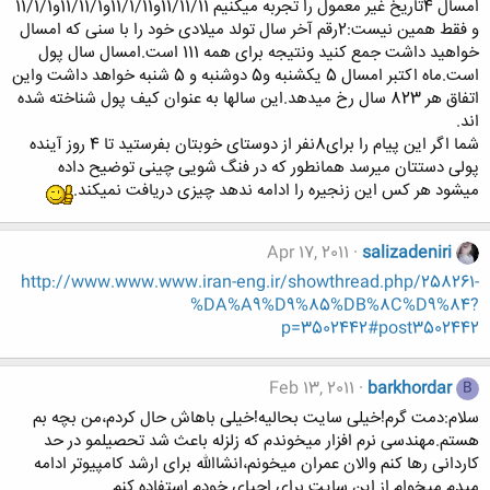
امسال 4تاریخ غیر معمول را تجربه میکنیم 11/11/11و11/1/11و11/11/1و11/1/1
و فقط همین نیست:2رقم آخر سال تولد میلادی خود را با سنی که امسال
خواهید داشت جمع کنید ونتیجه برای همه 111 است.امسال سال پول
است.ماه اکتبر امسال 5 یکشنبه و5 دوشنبه و 5 شنبه خواهد داشت واین
اتفاق هر 823 سال رخ میدهد.این سالها به عنوان کیف پول شناخته شده
اند.
شما اگر این پیام را برای8نفر از دوستای خوبتان بفرستید تا 4 روز آینده
پولی دستتان میرسد همانطور که در فنگ شویی چینی توضیح داده
میشود هر کس این زنجیره را ادامه ندهد چیزی دریافت نمیکند.
Apr 17, 2011
salizadeniri
http://www.www.www.iran-eng.ir/showthread.php/258261-
%DA%A9%D9%85%DB%8C%D9%84?
p=3502442#post3502442
Feb 13, 2011
barkhordar
B
سلام:دمت گرم!خیلی سایت بحالیه!خیلی باهاش حال کردم،من بچه بم
هستم.مهندسی نرم افزار میخوندم که زلزله باعث شد تحصیلمو در حد
کاردانی رها کنم والان عمران میخونم،انشاالله برای ارشد کامپیوتر ادامه
میدم.میخوام از این سایت برای احیای خودم استفاده کنم