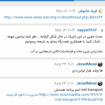
فریاد خاموش
Mar 18, 2014
http://www.www.www.iran-eng.ir/showthread.php/557862
Mar 13, 2014
nayyeri1982
بحث خوبی در این تاپیک در حال شکل گرفتنه... نظر شما برامون مهمه
...کمک کنید با همفکری همدیگه بحثو به نتیجه برسونیم
نماز-زبان عربی-ماده و فرامادیات-تاثیر بارمعنایی بر آب
Aug 23, 2011
JavadMessi
ها وشد هزار تومن:دی
Aug 23, 2011
JavadMessi
net transport اسم برنامه هستش
http://www.downloadha.com/1389/12/مديريت-دانلود-قدرتمند-
net-transport-2-96b-build-615/