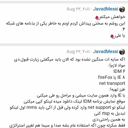
Aug 22, 2011
JavadMessi
خواهش میکنم
این روشم به سختی پیداش کردم اونم به خاطر یکی از بذنامه های شبکه
4
یا علی
Aug 22, 2011
JavadMessi
اگه سایه ات سنگین نشده بود که الان باید میگفتی زیارت قبول:دی
مواد لازم!:
IDM 6
IE 8 یا fireFox
net transport
طرز تهیه!:
با IE وارد همون سایت میشی و مراحل رو طی میکنی
موقع نمایش برنامه IDM لینک دانلود میده لینکو کپی میکنی
لینکو تو net support وارد کرده ولی قبل از اکی باید mms اول لینکو
تبدیل به rtsp کنی
به همین راحتی:دی
فقط سکرته چون اگه استفاده عام بشه صدا و سیما هم تغییر استراتژی