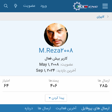
ورود
عضویت
کاربران
M.Reza2008
کاربر بیش فعال
عضویت
May 1, 2008
آخرین بازدید
Sep 1, 2024
ارسال ها
پسندها
امتیاز
64
406
285
پیدا کردن
ارسال های پروفایل
آخرین فعالیت
ارسال ها
درباره