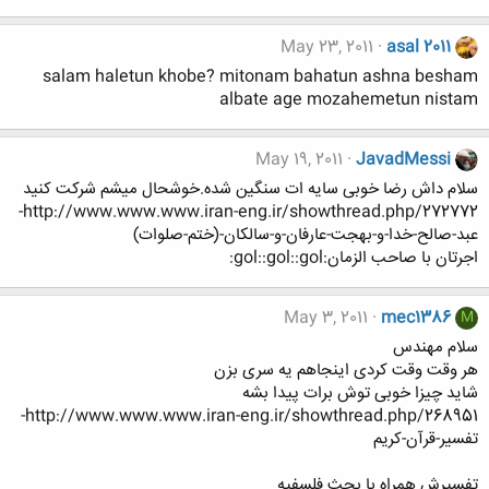
May 23, 2011
asal 2011
salam haletun khobe? mitonam bahatun ashna besham
albate age mozahemetun nistam
May 19, 2011
JavadMessi
سلام داش رضا خوبی سایه ات سنگین شده.خوشحال ميشم شرکت کنيد
http://www.www.www.iran-eng.ir/showthread.php/272772-
عبد-صالح-خدا-و-بهجت-عارفان-و-سالکان-(ختم-صلوات)
اجرتان با صاحب الزمان:gol::gol::gol:
May 3, 2011
mec1386
M
سلام مهندس
هر وقت وقت کردی اینجاهم یه سری بزن
شاید چیزا خوبی توش برات پیدا بشه
http://www.www.www.iran-eng.ir/showthread.php/268951-
تفسیر-قرآن-کریم
تفسیرش همراه با بحث فلسفیه