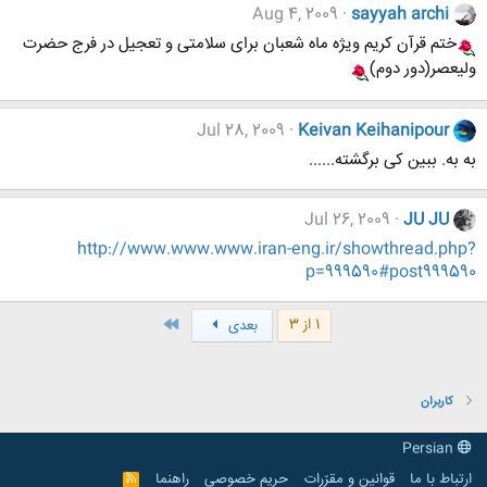
Aug 4, 2009
sayyah archi
ختم قرآن کریم ویژه ماه شعبان برای سلامتی و تعجیل در فرج حضرت
ولیعصر(دور دوم)
Jul 28, 2009
Keivan Keihanipour
به به. ببین کی برگشته......
Jul 26, 2009
JU JU
http://www.www.www.iran-eng.ir/showthread.php?
p=999590#post999590
آخر
1 از 3
بعدی
کاربران
Persian
ارتباط با ما
قوانین و مقرّرات
حریم خصوصی
راهنما
R