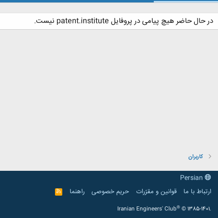
در حال حاضر هیچ پیامی در پروفایل patent.institute نیست.
کاربران
Persian
ارتباط با ما
قوانین و مقرّرات
حریم خصوصی
راهنما
R
S
S
®
Iranian Engineers' Club
© 1385-1401.