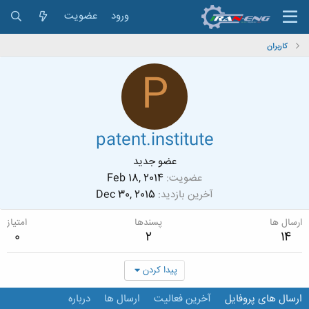
ورود
عضویت
کاربران
P
patent.institute
عضو جدید
عضویت
Feb 18, 2014
آخرین بازدید
Dec 30, 2015
ارسال ها
پسندها
امتیاز
0
2
14
پیدا کردن
ارسال های پروفایل
آخرین فعالیت
ارسال ها
درباره