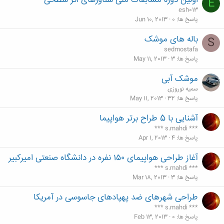
اولین دوره مسابقات ملی شناورهای اثر سطحی
E
esh013
پاسخ ها
0
Jun 10, 2013
باله های موشک
S
sedmostafa
پاسخ ها
3
May 11, 2013
موشک آبی
سمیه نوروزی
پاسخ ها
32
May 11, 2013
آشنایی با 5 طراح برتر هواپیما
*** s.mahdi ***
پاسخ ها
4
Apr 1, 2013
آغاز طراحی هواپیمای ۱۵۰ نفره در دانشگاه صنعتی امیرکبیر
*** s.mahdi ***
پاسخ ها
3
Mar 18, 2013
طراحی شهرهای ضد پهپادهای جاسوسی در آمریکا
*** s.mahdi ***
پاسخ ها
0
Feb 13, 2013