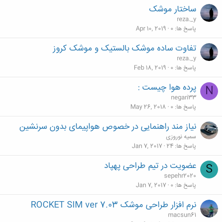
ساختار موشک
reza._y
پاسخ ها
0
Apr 10, 2019
تفاوت ساده موشک بالستیک و موشک کروز
reza._y
پاسخ ها
0
Feb 18, 2019
پرده هوا چیست :
N
negari33
پاسخ ها
0
May 26, 2018
نیاز مند راهنمایی در خصوص هواپیمای بدون سرنشین
سمیه نوروزی
پاسخ ها
24
Jan 7, 2017
عضویت در تیم طراحی پهپاد
S
sepehr2020
پاسخ ها
0
Jan 7, 2017
نرم افزار طراحی موشک ROCKET SIM ver 7.03
macsun61