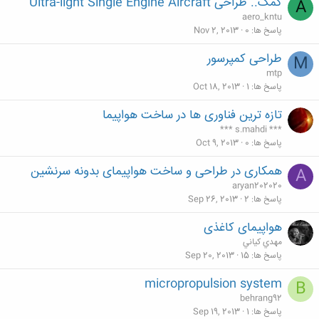
کمک.. طراحی Ultra-light Single Engine Aircraft
A
aero_kntu
پاسخ ها
0
Nov 2, 2013
طراحی کمپرسور
M
mtp
پاسخ ها
1
Oct 18, 2013
تازه ترین فناوری ها در ساخت هواپیما
*** s.mahdi ***
پاسخ ها
0
Oct 9, 2013
همکاری در طراحی و ساخت هواپیمای بدونه سرنشین
A
aryan202020
پاسخ ها
2
Sep 26, 2013
هواپیمای کاغذی
مهدي كياني
پاسخ ها
15
Sep 20, 2013
micropropulsion system
B
behrang92
پاسخ ها
1
Sep 19, 2013