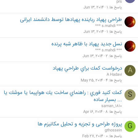
prs
پاسخ ها
1
Jun 13, 2014
طراحی پهپاد رباینده پهپادها توسط دانشمند ایرانی
*** s.mahdi ***
پاسخ ها
1
Jun 13, 2014
نسل جدید پهپاد با ظاهر شبه‌ پرنده
*** s.mahdi ***
پاسخ ها
2
Jun 13, 2014
درخواست كمك براي طراحي پهپاد
A
A Hadavi
پاسخ ها
4
May 25, 2014
كمك كنيد فوري : راهنماي ساخت يك هواپيما يا موشك يا
S
... بسيار ساده
saman_1810
پاسخ ها
8
Apr 16, 2014
پروژه طراحی و تجزیه و تحلیل مکانیزم ها
G
gthossein
پاسخ ها
0
Feb 27, 2014