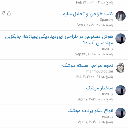
ل
م
پاسخ ها
4
Feb 26, 2012
ش
کتب طراحی و تحلیل سازه
ق
م
د
ف
ه
Sparrow
ه
ل
م
پاسخ ها
20
Sep 1, 2009
ش
هوش مصنوعی در طراحی آیرودینامیکی پهپادها؛ جایگزین
د
مهندسان آینده؟
ه
reza._y
پاسخ ها
0
Sep 24, 2025
نحوه طراحی هسته موشک
mahmoud.golzar
پاسخ ها
19
Feb 2, 2022
ساختار موشک
reza._y
پاسخ ها
0
Apr 17, 2019
انواع سکو پرتاب موشک
reza._y
پاسخ ها
0
Apr 17, 2019