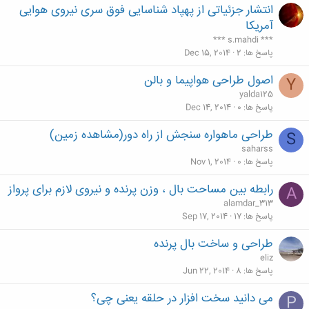
انتشار جزئیاتی از پهپاد شناسایی فوق سری نیروی هوایی
آمریکا
*** s.mahdi ***
پاسخ ها
2
Dec 15, 2014
اصول طراحی هواپیما و بالن
Y
yalda125
پاسخ ها
0
Dec 14, 2014
طراحی ماهواره سنجش از راه دور(مشاهده زمین)
S
saharss
پاسخ ها
0
Nov 1, 2014
رابطه بین مساحت بال ، وزن پرنده و نیروی لازم برای پرواز
A
alamdar_313
پاسخ ها
17
Sep 17, 2014
طراحی و ساخت بال پرنده
eliz
پاسخ ها
8
Jun 22, 2014
می دانید سخت افزار در حلقه یعنی چی؟
P