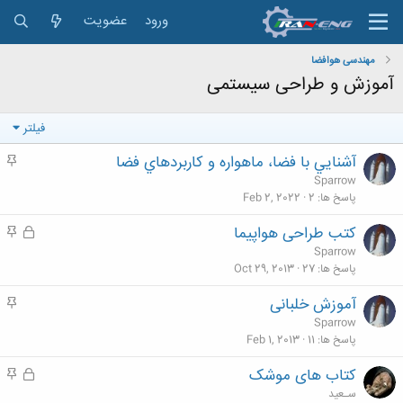
ورود
عضویت
مهندسی هوافضا
آموزش و طراحی سیستمی
فیلتر
آشنايي با فضا، ماهواره و کاربردهاي فضا
م
ه
Sparrow
م
پاسخ ها
2
Feb 2, 2022
کتب طراحی هواپیما
ق
م
ف
ه
Sparrow
ل
م
پاسخ ها
27
Oct 29, 2013
ش
آموزش خلبانی
م
د
ه
Sparrow
ه
م
پاسخ ها
11
Feb 1, 2013
کتاب های موشک
ق
م
ف
ه
سـعید