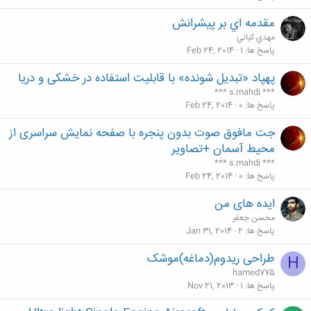
مقدمه اي بر پيشرانش
مهدي كياني
پاسخ ها
1
Feb 24, 2014
پهپاد «تبدیل شونده» با قابلیت استفاده در خشکی و دریا
*** s.mahdi ***
پاسخ ها
0
Feb 24, 2014
جت مافوق صوت بدون پنجره با صفحه نمایش سراسری از
محیط آسمان +تصاویر
*** s.mahdi ***
پاسخ ها
0
Feb 24, 2014
ایده های من
محسن جعفر
پاسخ ها
2
Jan 31, 2014
طراحی ریدوم(دماغه)موشک
H
hamed775
پاسخ ها
1
Nov 21, 2013