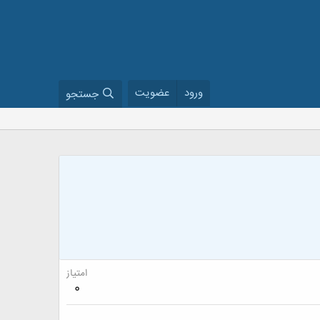
ورود
عضویت
جستجو
امتیاز
0