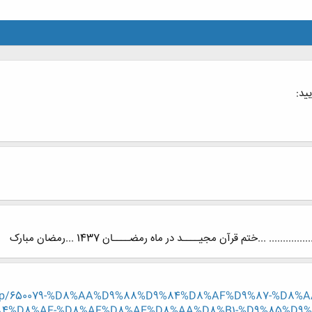
ید:
... ...ختم قرآن مجیــــد در ماه رمضــــان 1437 ...رمضان مبارک
ead.php/650079-%D8%AA%D9%88%D9%84%D8%AF%D9%87-%D
4%D8%AF-%D8%AF%D8%AE%D8%AA%D8%B1-%D9%85%D9%