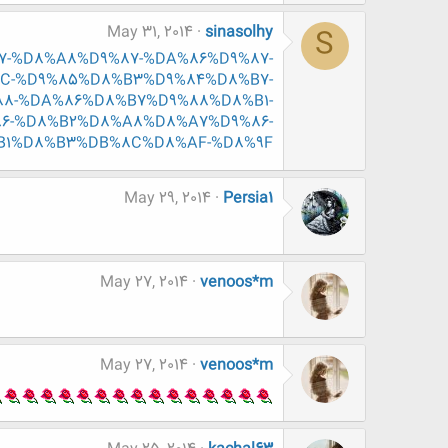
May 31, 2014
sinasolhy
S
8%A7-%D8%A8%D9%87-%DA%86%D9%87-
C-%D9%85%D8%B3%D9%84%D8%B7-
8-%DA%86%D8%B7%D9%88%D8%B1-
6-%D8%B2%D8%A8%D8%A7%D9%86-
B1%D8%B3%DB%8C%D8%AF-%D8%9F
May 29, 2014
Persia1
May 27, 2014
venoos*m
May 27, 2014
venoos*m