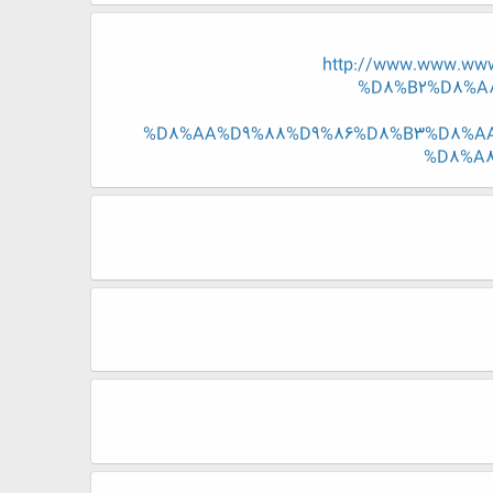
http://www.www.ww
%D8%B2%D8%A
%D8%AA%D9%88%D9%86%D8%B3%D8%AA
%D8%A8