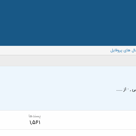
ال های پروفایل
سی ,
·
از
.....
پسندها
1,561