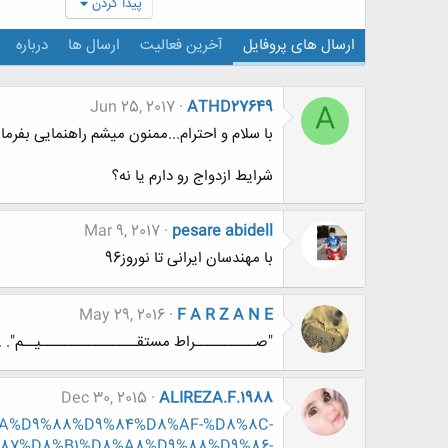
پیدا کردن
ارسال های پروفایل
آخرین فعالیت
ارسال ها
درباره
Jun 25, 2017
ATHD27649
A
با سلام و احترام...ممنون میشم راهنمایی بفرمای
شرایط ازدواج رو دارم یا نه؟
Mar 9, 2017
pesare abidell
با مهندسان ایرانی تا نوروز96
May 29, 2016
F A R Z A N E
"صــــــــــراط مستقــــــــــــــــیــم". .............
Dec 30, 2015
ALIREZA.F.1988
8%AA%D9%88%D9%84%D8%AF-%D8%8C-
87%D8%B1%D8%A8%D9%88%D9%86-