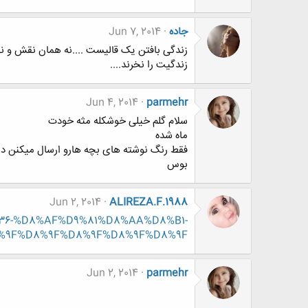
جاده
Jun 7, 2014
زندگی بافتن یک قالیست ....نه همان نقش و نگار
زندگیت را نخرند....
Jun 4, 2014
parmehr
سلام گلم خیلی خوشکله مثه خودت
ماه شده
فقط رنگ نوشته های بچه هارو ارسال میکنن 
بوس
Jun 2, 2014
ALIREZA.F.1988
591336-%D8%AF%D9%81%D8%AA%D8%B1-
%9F%D8%9F%D8%9F%D8%9F%D8%9F
Jun 2, 2014
parmehr