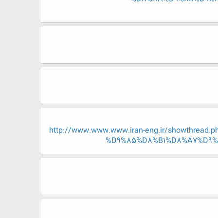
http://www.www.www.iran-eng.ir/showth
%D9%85%D8%B1%D8%A7%D9%8