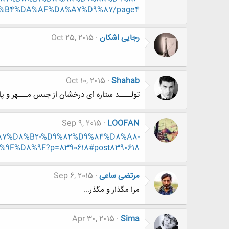
%B4%DA%AF%D8%A7%D9%87/page4
رجایی اشکان
Oct 25, 2015
Oct 10, 2015
Shahab
تولــــد ستاره ای درخشان از جنس مـــهر و پاییــــز 
Sep 9, 2015
LOOFAN
8%A7%D8%B2-%D9%82%D9%84%D8%A8-
%D8%9F?p=8390618#post8390618
مرتضی ساعی
Sep 6, 2015
مرا مگذار و مگذر...
Apr 30, 2015
Sima