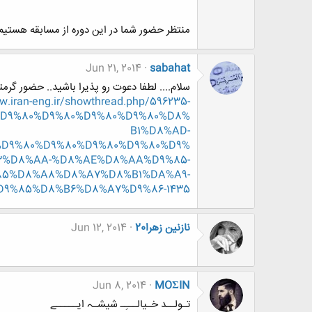
منتظر حضور شما در این دوره از مسابقه هستیم.[IMG
Jun 21, 2014
sabahat
سلام.... لطفا دعوت رو پذیرا باشید.. حضور گرم
.iran-eng.ir/showthread.php/596235-
%D9%80%D9%80%D9%80%D9%80%D8%
B1%D8%AD-
D9%80%D9%80%D9%80%D9%80%D9%
3%D8%AA-%D8%AE%D8%AA%D9%85-
85%D8%A8%D8%A7%D8%B1%DA%A9-
D9%85%D8%B6%D8%A7%D9%86-1435
نازنين زهرا20
Jun 12, 2014
Jun 8, 2014
MOΣIN
تـولــد خـیالـــِـ شیشـہ ایـــــے