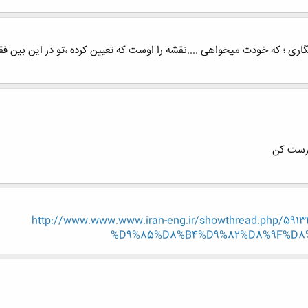
ی ؛ که خودت میخواهی ....نقشه را اوست که تعیین کرده ،تو در این بین فقط م
درست کن
http://www.www.www.iran-eng.ir/showthread.php/
%D9%85%D8%B4%D9%82%D8%9F%D8