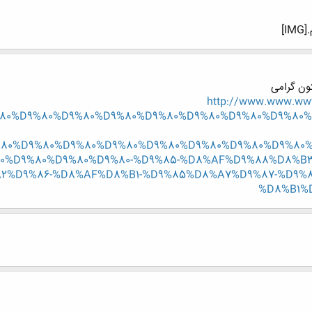
]
تون گرامی
http://www.www.www
80%D9%80%D9%80%D9%80%D9%80%D9%80%D9%80%D9%80
80%D9%80%D9%80%D9%80%D9%80%D9%80%D9%80%D9%80%
80%D9%80%D9%80%D9%80-%D9%85-%D8%AF%D9%88%D8%B
2%D9%86-%D8%AF%D8%B1-%D9%85%D8%A7%D9%87-%D9%
%D8%B1%