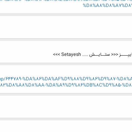
%D8%A8%D8%A7%D8
<<< ستــایــش ..... Setayesh >>>
read.php/644789-%DA%86%DA%AF%D9%88%D9%86%D9%87-%D
2%D8%A8%D8%AA-%DA%A9%D9%86%DB%8C%D9%85-%D8%9F