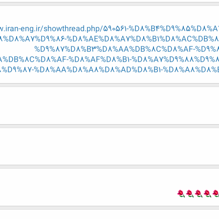
w.iran-eng.ir/showthread.php/590561-%D8%B4%D9%85%D
8%D8%A7%D9%86-%D8%AE%D8%A7%D8%B1%D8%AC%DB%8
%D9%87%D8%B3%D8%AA%DB%8C%D8%AF-%D9%8
%DB%8C%D8%AF-%D8%AF%D8%B1-%D8%A7%D9%88%D9%8
%D9%87-%D8%AA%D8%A8%D8%AD%D8%B1-%D8%A8%D8%