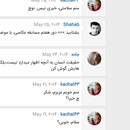
May 25, 2014
kachal63
منم سلامتی، خبری نیس. نوچ
May 25, 2014
Shahab
بشتابید >>> دور هفتم مسابقه عکاسی، با موض
جاده
May 24, 2014
حقیقت انسان به آنچه اظهار میدارد نیست،بلکه 
هایش گوش کن
May 21, 2014
kachal63
منم خوبم عزیزم، شکر
چ خبرا؟
May 19, 2014
kachal63
سلام، خوبی؟