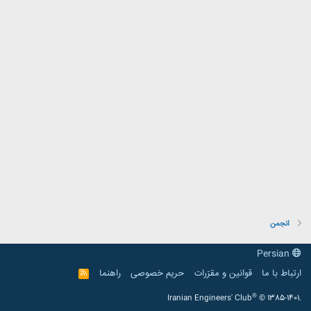
انجمن
Persian
ارتباط با ما
قوانین و مقرّرات
حریم خصوصی
راهنما
R
S
S
®
Iranian Engineers' Club
© 1385-1401.