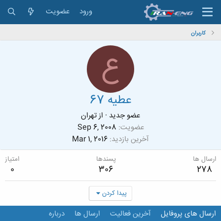
ورود
عضویت
کاربران
ع
عطیه 67
عضو جدید
·
از
تهران
عضویت
Sep 6, 2008
آخرین بازدید
Mar 1, 2016
ارسال ها
پسندها
امتیاز
0
306
278
پیدا کردن
ارسال های پروفایل
آخرین فعالیت
ارسال ها
درباره