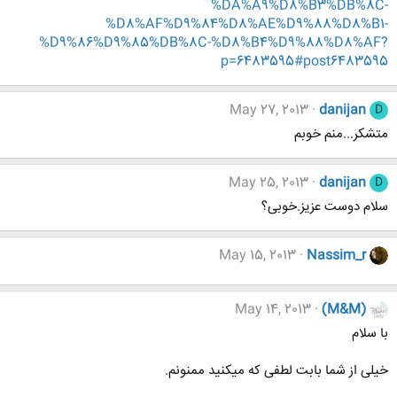
%DA%A9%D8%B3%DB%8C-
%D8%AF%D9%84%D8%AE%D9%88%D8%B1-
%D9%86%D9%85%DB%8C-%D8%B4%D9%88%D8%AF?
p=6483595#post6483595
May 27, 2013
danijan
D
متشکر...منم خوبم
May 25, 2013
danijan
D
سلام دوست عزیز.خوبی؟
May 15, 2013
Nassim_r
May 14, 2013
(M&M)
با سلام
خیلی از شما بابت لطفی که میکنید ممنونم.