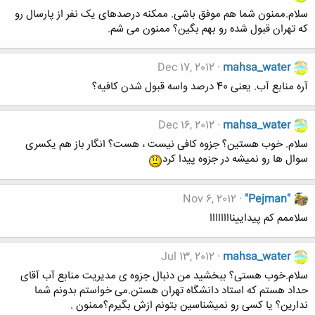
سلام.ممنون شما هم موفق باشی. ممکنه درصدهای یک نفر از پارسال رو
که تهران قبول شده رو بهم بگین؟ ممنون می شم.
Dec 17, 2012
mahsa_water
آره منابع آب. یعنی 40 درصد واسه قبول شدن کافیه؟
Dec 16, 2012
mahsa_water
سلام. خوب هستین؟ جزوه کافی نیست ، هست؟ انگار باز هم یکسری
سوال ها رو نمیشه در جزوه پیدا کرد
Nov 6, 2012
"Pejman"
سلاممم کم پیداییناااااااا
Jul 13, 2012
mahsa_water
سلام.خوب هستی؟ ببخشید من دنبال جزوه ی مدیریت منابع آب آقای
حداد هستم که استاد دانشگاه تهران هستن.می خواستم بدونم شما
ندارین؟ یا کسی رو نمیشناسین بتونم ازش بگیرم؟ممنون .