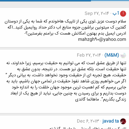
آ ب
Sep 27, 2014
آ
سلام دوست عزیز..توی یکی از تا‍‍پیک هاخوندم که شما به یکی از دوستان
گفتین ک میتونین براشون جزوه منابع اب دکتر حداد روایمیل کنید..اگه
ادرس ایمیل بدم بهتون امکانش هست ک برامنم بفرستین؟-
mahzgh90@yahoo.com
Feb 27, 2014
(M&M)
تنها از طریق عشق است که می توانیم به حقیقت برسیم، زیرا خداوند، نه
تنها حقیقت است، بلکه عشق نیز هست. در نتیجه، بدون عشق به
حقیقت، هیچ تجربه ای از حقیقت وجود نخواهد داشت، به بیانی دیگر ”
اگر می خواهیم روزی شاهد نفوذ حقیقت در تمامی جهان باشیم، باید به
جایی برسیم که کم اهمیت ترین موجود جهان خلقت را به اندازه خود
دوست بداریم و برای رسیدن به چنین جایی، نباید از هیچ یک از ابعاد
زندگی بگذریم”. ماهاتما گاندی
Dec 6, 2013
javad ta