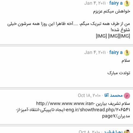
Jan 4, 2011
fairy a
خواهش میکنم عزیزم
من از طرف همه تبریک میگم، ....آخه ظاهرا این روزا همه سرشون خیلی
شلوغ شده!
[IMG][IMG] [IMG]
Jan 4, 2011
fairy a
سلام
تولدت مبارک
محممد آقا
Oct 18, 2010
م
سلام تشریف بیارین http://www.www.www.iran-
eng.ir/showthread.php/206541-ایجاد-تایپیکی-انتقاد-آمیز-از-
مدیران/page7
زهرا فرشید
Oct 8, 2010