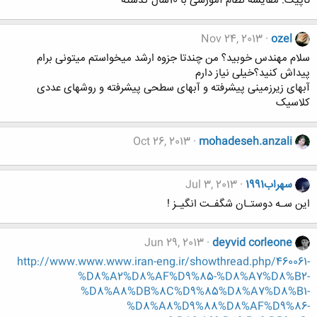
تاپیک: مقایسه نطام آموزشی با 10سال گذشته
Nov 24, 2013
ozel
سلام مهندس خوبید؟ من چندتا جزوه ارشد میخواستم میتونی برام
پیداش کنید؟خیلی نیاز دارم
آبهای زیرزمینی پیشرفته و آبهای سطحی پیشرفته و روشهای عددی
کلاسیک
Oct 26, 2013
mohadeseh.anzali
سهراب1991
Jul 3, 2013
این سـه دوستـان شگفـت انگیـز !
Jun 29, 2013
deyvid corleone
http://www.www.www.iran-eng.ir/showthread.php/460061-
%D8%A2%D8%AF%D9%85-%D8%A7%D8%B2-
%D8%A8%DB%8C%D9%85%D8%A7%D8%B1-
%D8%A8%D9%88%D8%AF%D9%86-