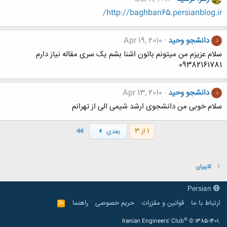
http://baghban65.persianblog.ir/
دانشجو وحید
Apr 19, 2010
د
سلام عزیزم من میتونم باتون اشنا بشم یک سری مقاله نیاز دارم
09382161781
دانشجو وحید
Apr 13, 2010
د
سلام خوبی من دانشجوی ارشد شیمی الی از تهرانم
آخر
1 از 3
بعدی
کاربران
Persian
ارتباط با ما
قوانین و مقرّرات
حریم خصوصی
راهنما
R
S
S
®
Iranian Engineers' Club
© 1385-1401.