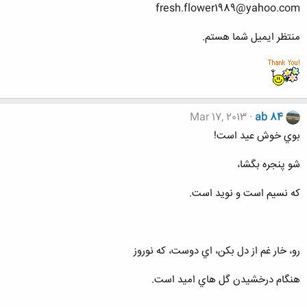
fresh.flower1989@yahoo.com
منتظر ایمیل شما هستم.
Mar 17, 2013
ab 84
بوي خوش عيد است!
شو پنجره بگشا،
كه نسيم است و نويد است.
رو، خار غم از دل بكن، اي دوست، كه نوروز
هنگام درخشيدن گل هاي اميد است.