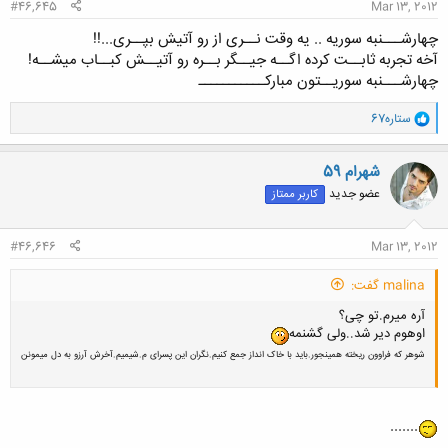
#46,645
Mar 13, 2012
چهارشـــنبه سوریه .. یه وقت نــری از رو آتیش بپــری...!!
آخه تجربه ثابــت کرده اگــه جیــگر بــره رو آتیــش کبــاب میشــه!
چهارشـــنبه سوریــتون مبارکـــــــــــ
و
ستاره67
ا
ک
ن
شهرام 59
ش
عضو جدید
کاربر ممتاز
ه
ا
:
#46,646
Mar 13, 2012
malina گفت:
آره میرم.تو چی؟
اوهوم دیر شد..ولی گشنمه
شوهر که فراوون ریخته همینجور.باید با خاک انداز جمع کنیم.نگران این پسرای م.شیمیم.آخرش آرزو به دل میمونن
.......