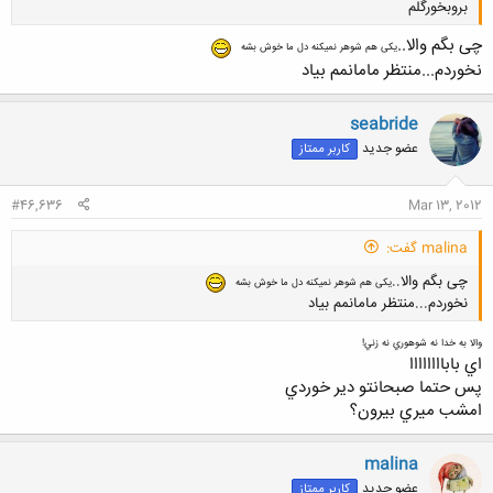
بروبخورگلم
چی بگم والا..
یکی هم شوهر نمیکنه دل ما خوش بشه
نخوردم...منتظر مامانمم بیاد
کلیک کنید تا باز شود...
seabride
عضو جدید
کاربر ممتاز
#46,636
Mar 13, 2012
malina گفت:
چی بگم والا..
یکی هم شوهر نمیکنه دل ما خوش بشه
نخوردم...منتظر مامانمم بیاد
والا به خدا نه شوهوري نه زني!
اي باباااااااا
پس حتما صبحانتو دير خوردي
امشب ميري بيرون؟
کلیک کنید تا باز شود...
malina
عضو جدید
کاربر ممتاز