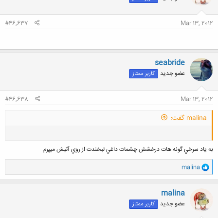
#46,637
Mar 13, 2012
seabride
عضو جدید
کاربر ممتاز
#46,638
Mar 13, 2012
malina گفت:
به ياد سرخي گونه هات درخشش چشمات داغي لبخندت از روي آتيش ميپرم
و
malina
ا
ک
ن
malina
کلیک کنید تا باز شود...
ش
عضو جدید
کاربر ممتاز
ه
ا