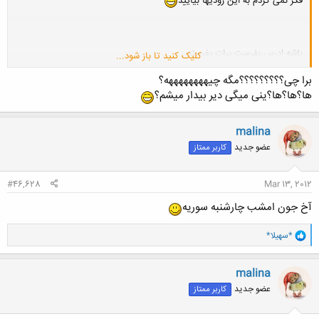
فکر نمی کردم به این زودیها بیایید
باشه ادرس بفرست برات بفرستم
کلیک کنید تا باز شود...
پس کار تو بوده
ممنون مسعود جون
برا چی؟؟؟؟؟؟؟؟؟مگه چیههههههههه؟
*************
ها؟ها؟ها؟ینی میگی دیر بیدار میشم؟
من فعلا برم تا بعد
malina
عضو جدید
کاربر ممتاز
#46,628
Mar 13, 2012
آخ جون امشب چارشنبه سوریه
و
*سهیلا*
ا
ک
ن
malina
ش
عضو جدید
کاربر ممتاز
ه
ا
: