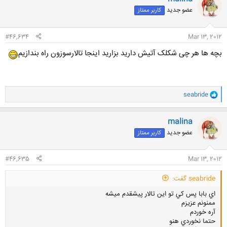
ش
عضو جدید
کاربر ممتاز
ه
ا
:
#46,634
Mar 13, 2012
بچه ها هر چی شکلک آتیش دارید بزارید اینجا تالارسوزون راه بندازیم
و
seabride
ا
ک
ن
malina
ش
عضو جدید
کاربر ممتاز
ه
ا
:
#46,635
Mar 13, 2012
seabride گفت:
اي بابا پس كي تو اين تالار پيشقدم ميشه
ممنونم عزيزم
آره خوردم
حتما نخوردي هنو