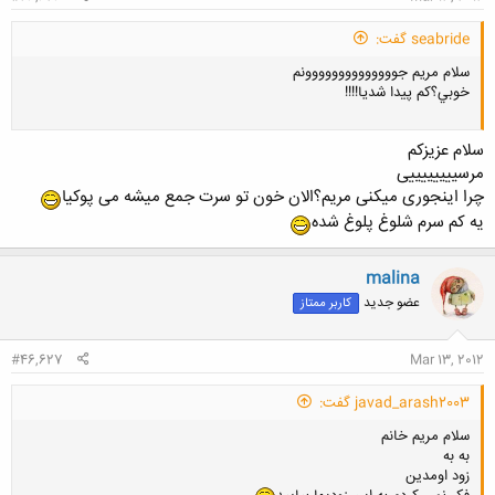
seabride گفت:
سلام مريم جوووووووووووووونم
خوبي؟كم پيدا شديا!!!!
سلام عزیزکم
مرسییییییییی
چرا اینجوری میکنی مریم؟الان خون تو سرت جمع میشه می پوکیا
یه کم سرم شلوغ پلوغ شده
malina
عضو جدید
کاربر ممتاز
#46,627
Mar 13, 2012
javad_arash2003 گفت:
سلام مریم خانم
به به
زود اومدین