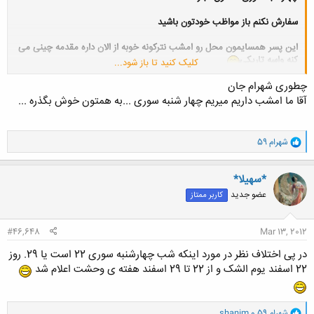
سفارش نکنم باز مواظب خودتون باشید
این پسر همسایمون محل رو امشب نترکونه خوبه از الان داره مقدمه چینی می
کنه واسه تاریکی
کلیک کنید تا باز شود...
چطوری شهرام جان
هی به منم میگه بیا بیرون خوش باشیم .فکر کنم نقشه کشیده واسم
آقا ما امشب داریم میریم چهار شنبه سوری ...به همتون خوش بگذره ...
و
شهرام 59
ا
ک
ن
*سهیلا*
ش
عضو جدید
کاربر ممتاز
ه
ا
:
#46,648
Mar 13, 2012
در پی اختلاف نظر در مورد اینکه شب چهارشنبه سوری 22 است یا 29. روز
22 اسفند یوم الشک و از 22 تا 29 اسفند هفته ی وحشت اعلام شد
و
شهرام 59
و
shanim