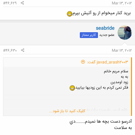
#46,629
Mar 13, 2012
برید کنار میخوام از رو آتیش بپرم
seabride
عضو جدید
کاربر ممتاز
#46,630
Mar 13, 2012
javad_arash2003 گفت:
سلام مریم خانم
به به
زود اومدین
فکر نمی کردم به این زودیها بیایید
باشه ادرس بفرست برات بفرستم
کلیک کنید تا باز شود...
پس کار تو بوده
ممنون مسعود جون
آدرسو دست بچه ها نميدم........دي
*************
به سلامت
من فعلا برم تا بعد