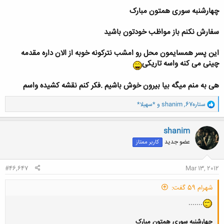
چهارشنبه سوری همتون مبارک
سفارش نکنم باز مواظب خودتون باشید
این پسر همسایمون محل رو امشب نترکونه خوبه از الان داره مقدمه
چینی می کنه واسه تاریکی
هی به منم میگه بیا بیرون خوش باشیم .فکر کنم نقشه کشیده واسم
و
ستاره67
,
shanim
و
*سهیلا*
ا
ک
ن
shanim
ش
عضو جدید
کاربر ممتاز
ه
ا
:
#46,647
Mar 13, 2012
شهرام 59 گفت:
.......
چهارشنبه سوری همتون مبارک