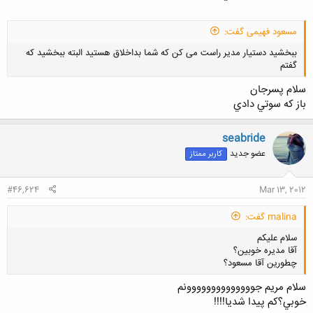
مسعود فهیمی گفت:
ببخشید دستیار مدیر راست می کن که شما بداخلاق هستید البته ببخشید که
گفتم
سلام پسرجان
باز كه سوتي دادي
seabride
کلیک کنید تا باز شود...
عضو جدید
کاربر ممتاز
#46,624
Mar 13, 2012
malina گفت:
سلام علیکم
آقا مدیره خوبین؟
چطورین آقا مسعود؟
سلام مريم جوووووووووووووونم
خوبي؟كم پيدا شديا!!!!