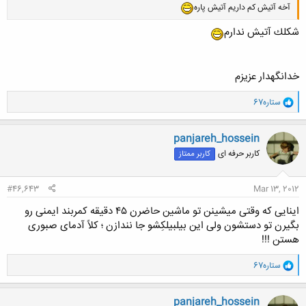
آخه آتیش کم داریم آتیش پاره
شكلك آتيش ندارم
خدانگهدار عزيزم
و
ستاره67
ا
ک
ن
panjareh_hossein
ش
کاربر حرفه ای
کاربر ممتاز
ه
ا
:
#46,643
Mar 13, 2012
اینایی که وقتی میشینن تو ماشین حاضرن ۴۵ دقیقه کمربند ایمنی رو
بگیرن تو دستشون ولی این بیلبیلکِشو جا نندازن ؛ کلاً آدمای صبوری
هستن !!!
و
ستاره67
ا
ک
ن
panjareh_hossein