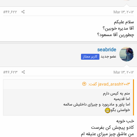
#46,622
Mar 13, 2012
سلام علیکم
آقا مدیره خوبین؟
چطورین آقا مسعود؟
seabride
عضو جدید
کاربر ممتاز
#46,623
Mar 13, 2012
javad_arash2003 گفت:
منم یه کیس دارم
اما قدیمیه
اما پاور و مادربورد و چیزای داخلیش سالمه
خواستی بگو
خب خوبه
كادو پيچش كن بفرست
من عاشق چيز ميزاي عتيقه ام