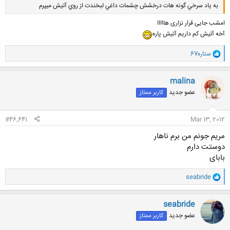
به ياد سرخي گونه هات درخشش چشمات داغي لبخندت از روي آتيش ميپرم
امشب جایی قرار نزاری هااااا
آخه آتیش کم داریم آتیش پاره
و
ستاره67
ا
ک
ن
malina
ش
عضو جدید
کاربر ممتاز
ه
ا
:
#46,641
Mar 13, 2012
مریم جونم من برم ناهار
دوستت دارم
بابای
و
seabride
ا
ک
ن
seabride
ش
عضو جدید
کاربر ممتاز
ه
ا