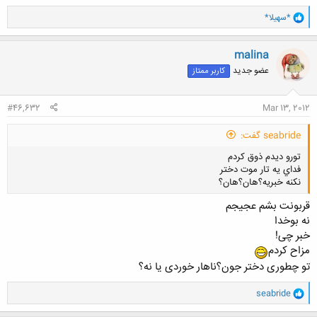
و
*سهیلا*
ا
ک
ن
malina
ش
عضو جدید
کاربر ممتاز
ه
ا
:
#46,632
Mar 13, 2012
seabride گفت:
تورو ديدم ذوق كردم
فداي يه تار موت دختر
نكنه خبريه؟هان؟هان؟
قربونت بشم عجیجم
نه بوخدا
خبر چی!
مزاح کردم
کلیک کنید تا باز شود...
تو چطوری دختر جون؟ناهار خوردی یا نه؟
و
seabride
ا
ک