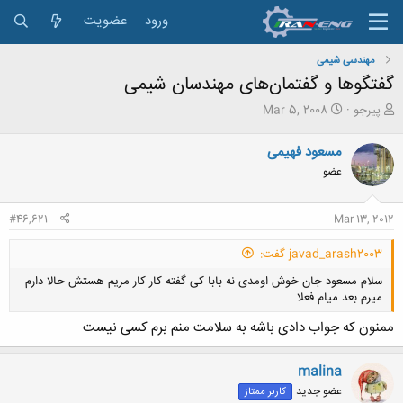
ورود
عضویت
مهندسی شیمی
گفتگوها و گفتمان‌های مهندسان شیمی
ش
ت
پیرجو
Mar 5, 2008
ر
ا
و
ر
مسعود فهیمی
ع
ی
عضو
ک
خ
ن
ش
ن
ر
#46,621
Mar 13, 2012
د
و
ه
ع
javad_arash2003 گفت:
م
و
سلام مسعود جان خوش اومدی نه بابا کی گفته کار کار مریم هستش حالا دارم
ض
میرم بعد میام فعلا
و
ع
ممنون که جواب دادی باشه به سلامت منم برم کسی نیست
malina
عضو جدید
کاربر ممتاز
کلیک کنید تا باز شود...