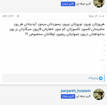
ش
کاربر حرفه ای
کاربر ممتاز
ه
ا
:
#46,644
Mar 13, 2012
هرروزتان نوروز، نوروزتان پیروز، پسوردتان مرموز، آپدیتتان هر روز،
ماشینتان لکسوز، لکسوزتان کم سوز، ناهارتان قارپوز، سیگارتان بر پوز،
بدخواهتان دریوز، غمهایتان ریفیوز، اوقاتتان محضوض !!!
.
.
.
.
... .
.
.
و
ستاره67
ا
ک
ن
panjareh_hossein
ش
کاربر حرفه ای
کاربر ممتاز
ه
ا
: