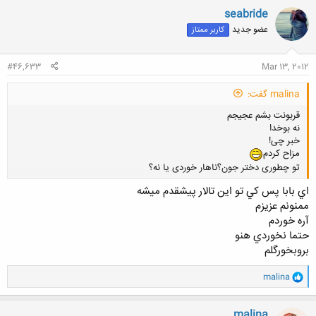
ن
seabride
ش
عضو جدید
کاربر ممتاز
ه
ا
:
#46,633
Mar 13, 2012
malina گفت:
قربونت بشم عجیجم
نه بوخدا
خبر چی!
مزاح کردم
تو چطوری دختر جون؟ناهار خوردی یا نه؟
اي بابا پس كي تو اين تالار پيشقدم ميشه
ممنونم عزيزم
کلیک کنید تا باز شود...
آره خوردم
حتما نخوردي هنو
بروبخورگلم
و
malina
ا
ک
ن
malina