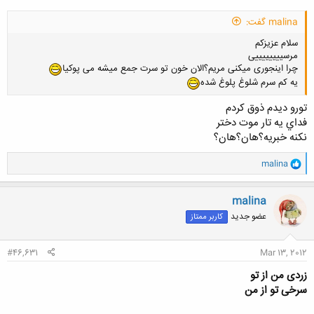
malina گفت:
سلام عزیزکم
مرسییییییییی
چرا اینجوری میکنی مریم؟الان خون تو سرت جمع میشه می پوکیا
یه کم سرم شلوغ پلوغ شده
تورو ديدم ذوق كردم
فداي يه تار موت دختر
نكنه خبريه؟هان؟هان؟
و
malina
ا
ک
ن
malina
ش
عضو جدید
کاربر ممتاز
ه
ا
:
#46,631
Mar 13, 2012
زردی من از تو
سرخی تو از من