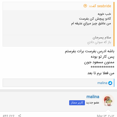
seabride گفت:
خب خوبه
كادو پيچش كن بفرست
من عاشق چيز ميزاي عتيقه ام
سلام پسرجان
باز كه سوتي دادي
کلیک کنید تا باز شود...
باشه ادرس بفرست برات بفرستم
پس کار تو بوده
ممنون مسعود جون
*************
من فعلا برم تا بعد
و
malina
ا
ک
ن
malina
ش
عضو جدید
کاربر ممتاز
ه
ا
:
#46,626
Mar 13, 2012