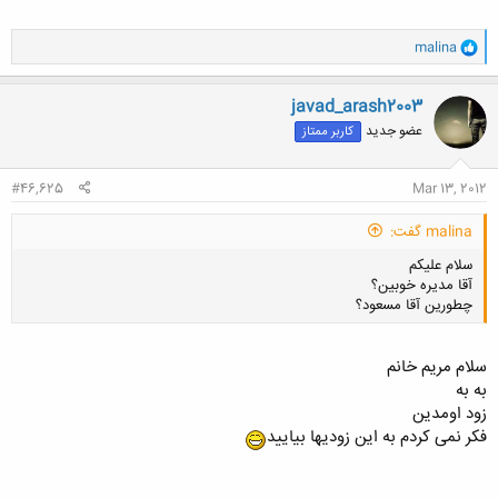
کلیک کنید تا باز شود...
و
malina
ا
ک
ن
javad_arash2003
ش
عضو جدید
کاربر ممتاز
ه
ا
:
#46,625
Mar 13, 2012
malina گفت:
سلام علیکم
آقا مدیره خوبین؟
چطورین آقا مسعود؟
سلام مریم خانم
به به
زود اومدین
کلیک کنید تا باز شود...
فکر نمی کردم به این زودیها بیایید