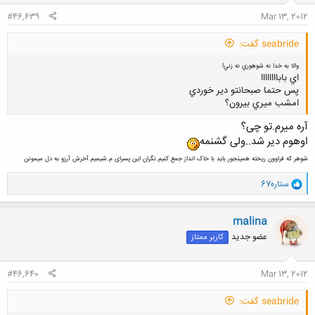
:
#46,639
Mar 13, 2012
seabride گفت:
والا به خدا نه شوهوري نه زني!
اي باباااااااا
پس حتما صبحانتو دير خوردي
امشب ميري بيرون؟
آره میرم.تو چی؟
اوهوم دیر شد..ولی گشنمه
کلیک کنید تا باز شود...
شوهر که فراوون ریخته همینجور.باید با خاک انداز جمع کنیم.نگران این پسرای م.شیمیم.آخرش آرزو به دل میمونن
و
ستاره67
ا
ک
ن
malina
ش
عضو جدید
کاربر ممتاز
ه
ا
:
#46,640
Mar 13, 2012
seabride گفت: