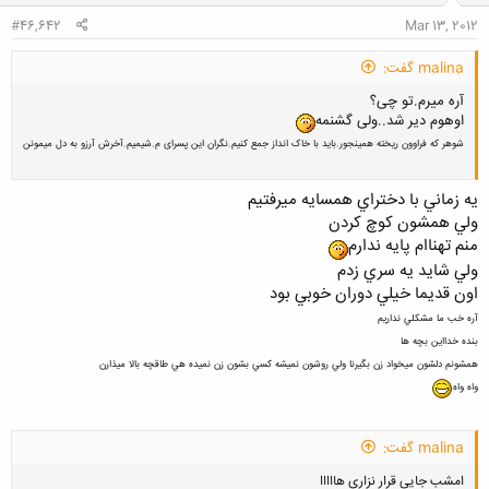
:
#46,642
Mar 13, 2012
malina گفت:
آره میرم.تو چی؟
اوهوم دیر شد..ولی گشنمه
شوهر که فراوون ریخته همینجور.باید با خاک انداز جمع کنیم.نگران این پسرای م.شیمیم.آخرش آرزو به دل میمونن
يه زماني با دختراي همسايه ميرفتيم
ولي همشون كوچ كردن
منم تهناام پايه ندارم
ولي شايد يه سري زدم
اون قديما خيلي دوران خوبي بود
آره خب ما مشكلي نداريم
بنده خدااين بچه ها
همشونم دلشون ميخواد زن بگيرنا ولي روشون نميشه كسي بشون زن نميده هي طاقچه بالا ميذارن
واه واه
malina گفت:
امشب جایی قرار نزاری هااااا