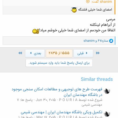
shanim گفت:
امضای شما خیلی‌ قشنگه
مرسی
از آبراهام لینکلنه
اتفاقا من خودمم از امضای شما خیلی خوشم میاد!
و
ستاره67
و
shanim
ا
ک
ن
اول
آخر
1555 از 2835
قبلی
بعدی
ش
ه
برای ارسال پاسخ شما باید وارد سیستم شوید.
ا
:
Similar threads
فهرست طرح های توجیهی و مطالعات امکان سنجی موجود
در باشگاه مهندسان ایران
شروع شده توسط P O U R I A
Jun 30, 2015
پاسخ ها: 7
مهندسی شیمی
تکمیل ویکی باشگاه مهندسان ایران | مهندسی شیمی
شروع شده توسط P O U R I A
Mar 17, 2015
پاسخ ها: 1