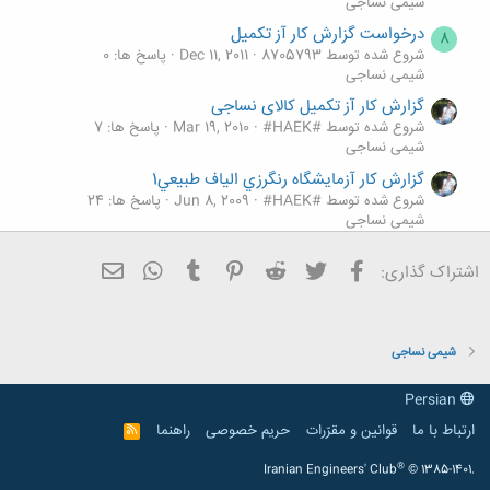
شیمی نساجی
درخواست گزارش کار آز تکمیل
8
شروع شده توسط 8705793
Dec 11, 2011
پاسخ ها: 0
شیمی نساجی
گزارش کار آز تکمیل کالای نساجی
شروع شده توسط #HAEK#
Mar 19, 2010
پاسخ ها: 7
شیمی نساجی
گزارش کار آزمايشگاه رنگرزي الياف طبيعي1
شروع شده توسط #HAEK#
Jun 8, 2009
پاسخ ها: 24
شیمی نساجی
گزارش كار آزمايشگاه شناسايي الياف
فیسبوک
تویتر
Reddit
Pinterest
Tumblr
ایمیل
WhatsApp
اشتراک گذاری:
شروع شده توسط eng_textile
Nov 13, 2012
پاسخ ها: 16
شیمی نساجی
شیمی نساجی
Persian
ارتباط با ما
قوانین و مقرّرات
حریم خصوصی
راهنما
R
S
S
®
Iranian Engineers' Club
© 1385-1401.