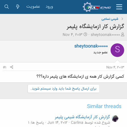
ورود
عضویت
شیمی نساجی
گزارش کار ازمایشگاه پلیمر
ش
ت
Nov 4, 2013
sheytoonak00000
ر
ا
و
ر
sheytoonak00000
S
ع
ی
عضو جدید
ک
خ
ن
ش
ن
ر
#1
Nov 4, 2013
د
و
ه
ع
کسی گزارش کار همه ی ازمایشگاه های پلیمر داره؟؟؟
م
و
برای ارسال پاسخ شما باید وارد سیستم شوید.
ض
و
ع
Similar threads
گزارش کار آزمایشگاه شیمی پلیمر
شروع شده توسط Carlina
Jun 14, 2012
پاسخ ها: 1